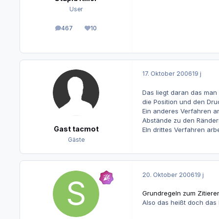
User
467
10
Beiträge
Reputation
17. Oktober 2006
19 j
Das liegt daran das man 
die Position und den Dru
Ein anderes Verfahren a
Abstände zu den Rändern
Gast tacmot
EIn drittes Verfahren ar
Gäste
20. Oktober 2006
19 j
Grundregeln zum Zitieren
Also das heißt doch das 