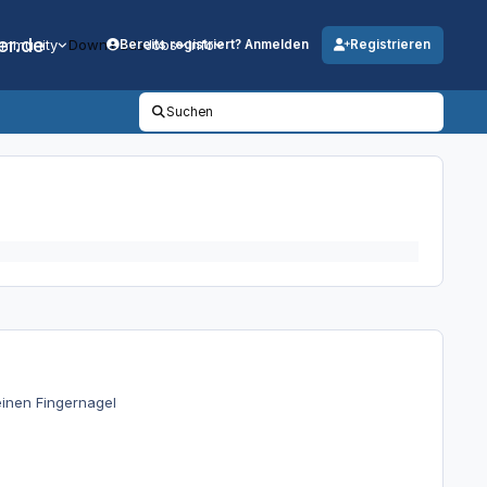
er.de
mmunity
Downloads
Jobs
Info
Bereits registriert? Anmelden
Registrieren
Suchen
einen Fingernagel