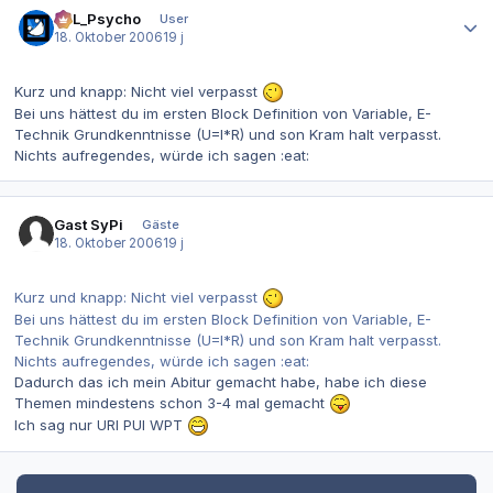
Autor-Statistiken
SoL_Psycho
User
18. Oktober 2006
19 j
Kurz und knapp: Nicht viel verpasst
Bei uns hättest du im ersten Block Definition von Variable, E-
Technik Grundkenntnisse (U=I*R) und son Kram halt verpasst.
Nichts aufregendes, würde ich sagen :eat:
Gast SyPi
Gäste
18. Oktober 2006
19 j
Kurz und knapp: Nicht viel verpasst
Bei uns hättest du im ersten Block Definition von Variable, E-
Technik Grundkenntnisse (U=I*R) und son Kram halt verpasst.
Nichts aufregendes, würde ich sagen :eat:
Dadurch das ich mein Abitur gemacht habe, habe ich diese
Themen mindestens schon 3-4 mal gemacht
Ich sag nur URI PUI WPT