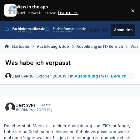
Zum Inhalt springen
View in the app
×
A better way to browse.
Learn more
.
Di
Fachinformatiker.de
Anmelden
Startseite
Ausbildung & Job
Ausbildung im IT-Bereich
Was 
Was habe ich verpasst
Gast SyPi
18. Oktober 2006
19 j
in
Ausbildung im IT-Bereich
Gast SyPi
Gäste
18. Oktober 2006
19 j
Da ich erst ab Monat mit meiner Ausbilddung zum FISY anfange,
habe ich natürlich schon einiges an Schule verpasst und wollte
mal nachfragen was mir bis jetzt so entangen ist und wieviel ich