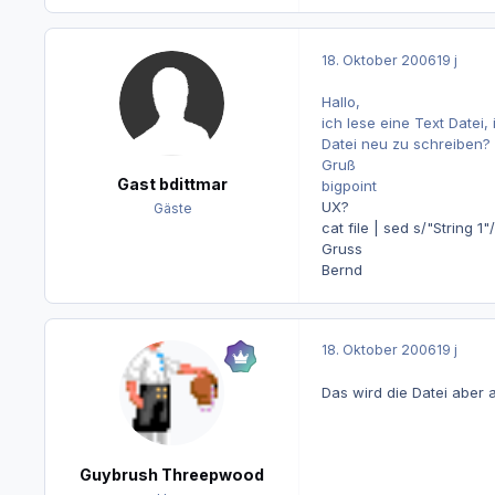
18. Oktober 2006
19 j
Hallo,
ich lese eine Text Datei,
Datei neu zu schreiben?
Gruß
Gast bdittmar
bigpoint
UX?
Gäste
cat file | sed s/"String 1"
Gruss
Bernd
18. Oktober 2006
19 j
Das wird die Datei aber
Guybrush Threepwood