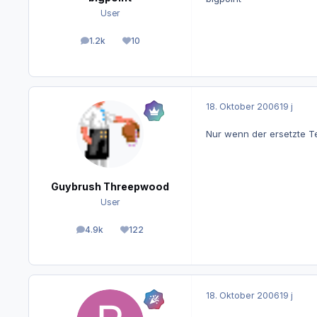
User
1.2k
10
Beiträge
Reputation
18. Oktober 2006
19 j
Nur wenn der ersetzte Te
Guybrush Threepwood
User
4.9k
122
Beiträge
Reputation
18. Oktober 2006
19 j