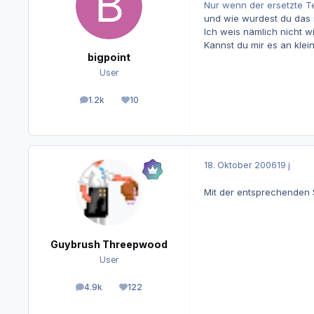
Nur wenn der ersetzte Te
und wie wurdest du das
Ich weis nämlich nicht w
Kannst du mir es an klei
bigpoint
User
1.2k
10
Beiträge
Reputation
18. Oktober 2006
19 j
Mit der entsprechenden S
Guybrush Threepwood
User
4.9k
122
Beiträge
Reputation