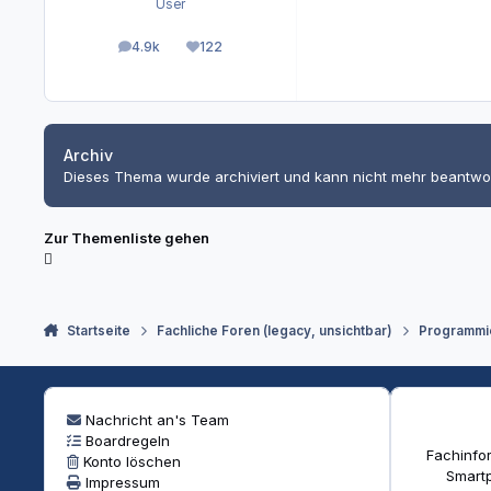
User
4.9k
122
Beiträge
Reputation
Archiv
Dieses Thema wurde archiviert und kann nicht mehr beantwo
Zur Themenliste gehen
Startseite
Fachliche Foren (legacy, unsichtbar)
Programmi
Nachricht an's Team
Boardregeln
Fachinfor
Konto löschen
Smartp
Impressum