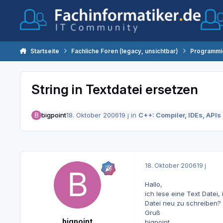
Zum Inhalt springen
Startseite
Fachliche Foren (legacy, unsichtbar)
Programmi
String in Textdatei ersetzen
bigpoint
18. Oktober 2006
19 j
in
C++: Compiler, IDEs, APIs
18. Oktober 2006
19 j
Hallo,
ich lese eine Text Datei,
Datei neu zu schreiben?
Gruß
bigpoint
bigpoint