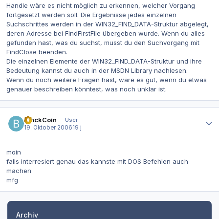
Handle wäre es nicht möglich zu erkennen, welcher Vorgang
fortgesetzt werden soll. Die Ergebnisse jedes einzelnen
Suchschrittes werden in der WIN32_FIND_DATA-Struktur abgelegt,
deren Adresse bei FindFirstFile übergeben wurde. Wenn du alles
gefunden hast, was du suchst, musst du den Suchvorgang mit
FindClose beenden.
Die einzelnen Elemente der WIN32_FIND_DATA-Struktur und ihre
Bedeutung kannst du auch in der MSDN Library nachlesen.
Wenn du noch weitere Fragen hast, wäre es gut, wenn du etwas
genauer beschreiben könntest, was noch unklar ist.
Autor-Statistiken
BlackCoin
User
19. Oktober 2006
19 j
moin
falls interresiert genau das kannste mit DOS Befehlen auch
machen
mfg
Archiv