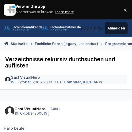
Zum Inhalt springen
View in the app
×
A better way to browse.
Learn more
.
Di
Fachinformatiker.de
Anmelden
Startseite
Fachliche Foren (legacy, unsichtbar)
Programmieru
Verzeichnisse rekursiv durchsuchen und
auflisten
Gast VisualNero
19. Oktober 2006
19 j
in
C++: Compiler, IDEs, APIs
Gast VisualNero
Gäste
19. Oktober 2006
19 j
Hallo Leute,