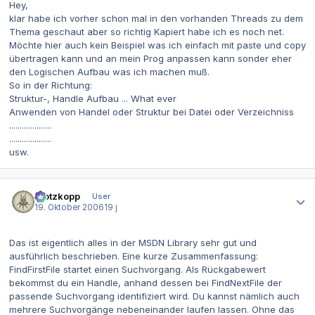
Hey,
klar habe ich vorher schon mal in den vorhanden Threads zu dem
Thema geschaut aber so richtig Kapiert habe ich es noch net.
Möchte hier auch kein Beispiel was ich einfach mit paste und copy
übertragen kann und an mein Prog anpassen kann sonder eher
den Logischen Aufbau was ich machen muß.
So in der Richtung:
Struktur-, Handle Aufbau ... What ever
Anwenden von Handel oder Struktur bei Datei oder Verzeichniss
....................
....................
usw.
Autor-Statistiken
Klotzkopp
User
19. Oktober 2006
19 j
Das ist eigentlich alles in der MSDN Library sehr gut und
ausführlich beschrieben. Eine kurze Zusammenfassung:
FindFirstFile startet einen Suchvorgang. Als Rückgabewert
bekommst du ein Handle, anhand dessen bei FindNextFile der
passende Suchvorgang identifiziert wird. Du kannst nämlich auch
mehrere Suchvorgänge nebeneinander laufen lassen. Ohne das