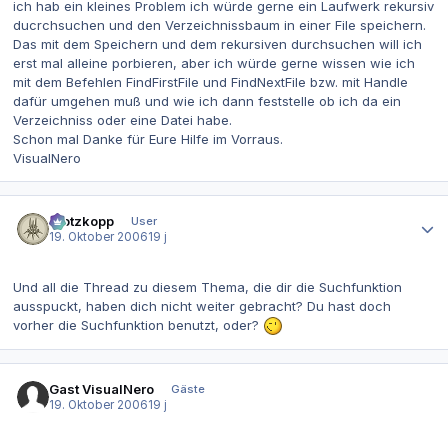
ich hab ein kleines Problem ich würde gerne ein Laufwerk rekursiv
ducrchsuchen und den Verzeichnissbaum in einer File speichern.
Das mit dem Speichern und dem rekursiven durchsuchen will ich
erst mal alleine porbieren, aber ich würde gerne wissen wie ich
mit dem Befehlen FindFirstFile und FindNextFile bzw. mit Handle
dafür umgehen muß und wie ich dann feststelle ob ich da ein
Verzeichniss oder eine Datei habe.
Schon mal Danke für Eure Hilfe im Vorraus.
VisualNero
Autor-Statistiken
Klotzkopp
User
19. Oktober 2006
19 j
Und all die Thread zu diesem Thema, die dir die Suchfunktion
ausspuckt, haben dich nicht weiter gebracht? Du hast doch
vorher die Suchfunktion benutzt, oder?
Gast VisualNero
Gäste
19. Oktober 2006
19 j