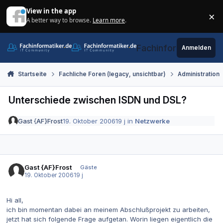
Zum Inhalt springen
View in the app
×
A better way to browse.
Learn more
.
Di
Fachinformatiker.de
Anmelden
Startseite
Fachliche Foren (legacy, unsichtbar)
Administration
Unterschiede zwischen ISDN und DSL?
Gast {AF}Frost
19. Oktober 2006
19 j
in
Netzwerke
Gast {AF}Frost
Gäste
19. Oktober 2006
19 j
Hi all,
ich bin momentan dabei an meinem Abschlußprojekt zu arbeiten,
jetzt hat sich folgende Frage aufgetan. Worin liegen eigentlich die