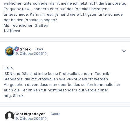
wirklichen unterschiede, damit meine ich jetzt nicht die Bandbreite,
Frequenz usw. , sondern eher auf das Protokoll bezogene
unterschiede. Kann mir evtl. jemand die wichtigsten unterschiede
der beiden Protokolle sagen?
Mit freundlichen Grüßen
{AF}Frost
Autor-Statistiken
IT-Shrek
User
19. Oktober 2006
19 j
Hallo,
ISDN und DSL sind imho keine Protokolle sondern Technik-
Standards, die mit Protokollen wie PPPoE genutzt werden.
Ab gesehen davon dass man über beides surfen kann halte ich
auch die Techniken für nicht besonders gut vergleichbar.
mfg, Shrek
Gast bigredeyes
Gäste
19. Oktober 2006
19 j