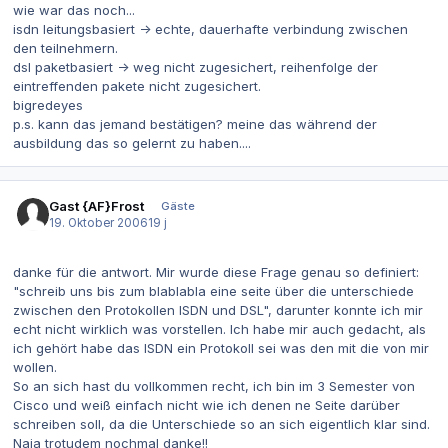
wie war das noch...
isdn leitungsbasiert -> echte, dauerhafte verbindung zwischen
den teilnehmern.
dsl paketbasiert -> weg nicht zugesichert, reihenfolge der
eintreffenden pakete nicht zugesichert.
bigredeyes
p.s. kann das jemand bestätigen? meine das während der
ausbildung das so gelernt zu haben....
Gast {AF}Frost
Gäste
19. Oktober 2006
19 j
danke für die antwort. Mir wurde diese Frage genau so definiert:
"schreib uns bis zum blablabla eine seite über die unterschiede
zwischen den Protokollen ISDN und DSL", darunter konnte ich mir
echt nicht wirklich was vorstellen. Ich habe mir auch gedacht, als
ich gehört habe das ISDN ein Protokoll sei was den mit die von mir
wollen.
So an sich hast du vollkommen recht, ich bin im 3 Semester von
Cisco und weiß einfach nicht wie ich denen ne Seite darüber
schreiben soll, da die Unterschiede so an sich eigentlich klar sind.
Naja trotudem nochmal danke!!