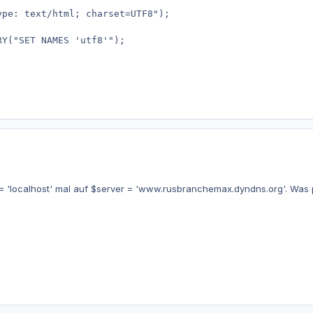
ype: text/html; charset=UTF8"); 
RY("SET NAMES 'utf8'"); 
= 'localhost' mal auf $server = 'www.rusbranchemax.dyndns.org'. Was 