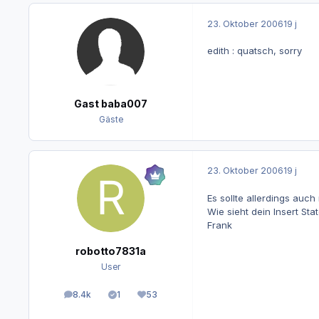
23. Oktober 2006
19 j
edith : quatsch, sorry
Gast baba007
Gäste
23. Oktober 2006
19 j
Es sollte allerdings auch 
Wie sieht dein Insert St
Frank
robotto7831a
User
8.4k
1
53
Beiträge
Lösungen
Reputation