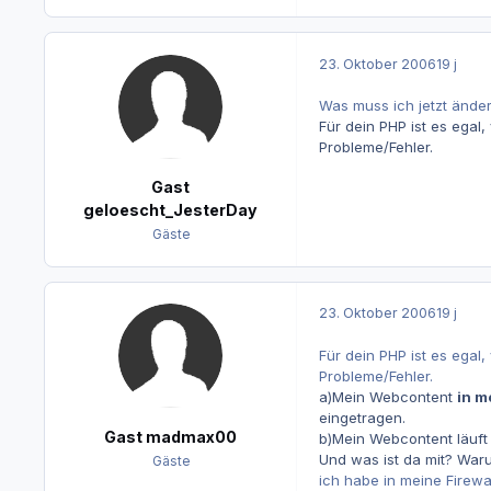
23. Oktober 2006
19 j
Was muss ich jetzt änder
Für dein PHP ist es egal
Probleme/Fehler.
Gast
geloescht_JesterDay
Gäste
23. Oktober 2006
19 j
Für dein PHP ist es egal
Probleme/Fehler.
a)Mein Webcontent
in m
eingetragen.
Gast madmax00
b)Mein Webcontent läuf
Und was ist da mit? War
Gäste
ich habe in meine Firew