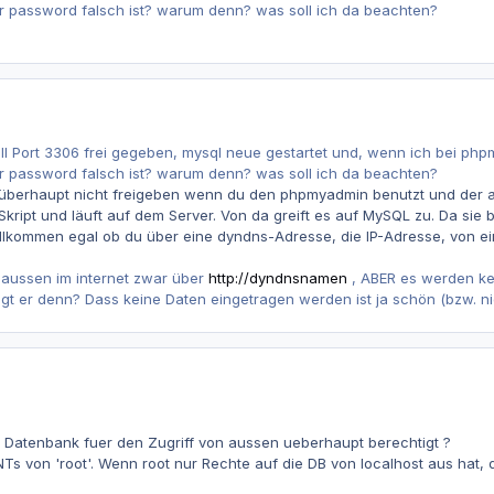
er password falsch ist? warum denn? was soll ich da beachten?
all Port 3306 frei gegeben, mysql neue gestartet und, wenn ich bei 
er password falsch ist? warum denn? was soll ich da beachten?
überhaupt nicht freigeben wenn du den phpmyadmin benutzt und der 
kript und läuft auf dem Server. Von da greift es auf MySQL zu. Da sie 
 vollkommen egal ob du über eine dyndns-Adresse, die IP-Adresse, vo
 aussen im internet zwar über
http://dyndnsnamen
, ABER es werden kei
gt er denn? Dass keine Daten eingetragen werden ist ja schön (bzw. nich
die Datenbank fuer den Zugriff von aussen ueberhaupt berechtigt ?
s von 'root'. Wenn root nur Rechte auf die DB von localhost aus hat, 