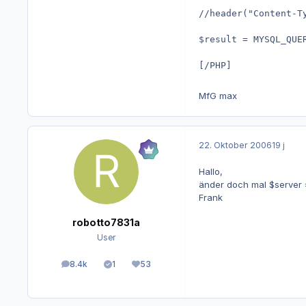
//header("Content-T
$result = MYSQL_QUE
[/PHP]
MfG max
22. Oktober 2006
19 j
Hallo,
änder doch mal $server 
Frank
robotto7831a
User
8.4k
1
53
Beiträge
Lösungen
Reputation