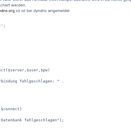
ichert werden.
dns.org
so ist bei dyndns angemeldet
t'; 
 
ect($server,$user,$pw) 
rbindung fehlgeschlagen: " . 
,$connect) 
 Datenbank fehlgeschlagen"); 