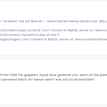
= 'localhost' mal auf $server = 'www.rusbranchemax.dyndns.org'. Was 
) [function.mysql-connect]: Can't connect to MySQL server on 'www.ru
Tel\connect_myrustel.inc.php on line 6
lgeschlagen: Can't connect to MySQL server on 'www.rusbranchemax.
all Port 3306 frei gegeben, mysql neue gestertet und, wenn ich bei 
er password falsch ist? warum denn? was soll ich da beachten?