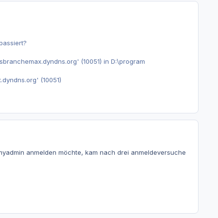
passiert?
sbranchemax.dyndns.org' (10051) in D:\program
dyndns.org' (10051)
phpmyadmin anmelden möchte, kam nach drei anmeldeversuche