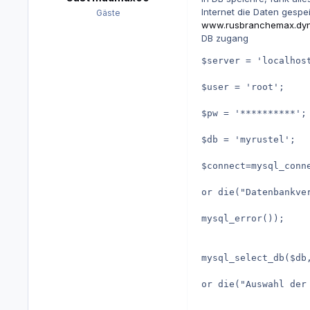
Internet die Daten gespe
Gäste
www.rusbranchemax.dyn
DB zugang
$server = 'localhos
$user = 'root'; 
$pw = '**********';
$db = 'myrustel'; 
$connect=mysql_conn
or die("Datenbankve
mysql_error()); 
mysql_select_db($db
or die("Auswahl der