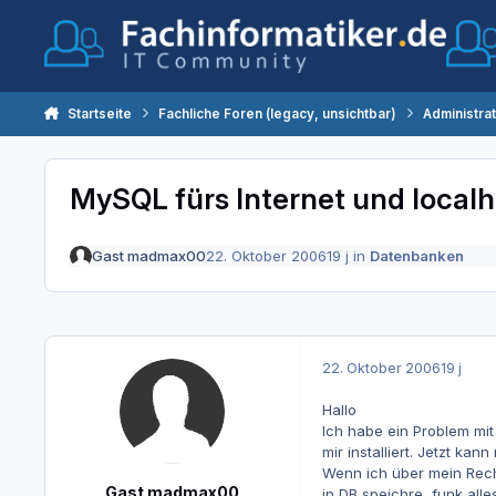
Zum Inhalt springen
Startseite
Fachliche Foren (legacy, unsichtbar)
Administra
MySQL fürs Internet und localh
Gast madmax00
22. Oktober 2006
19 j
in
Datenbanken
22. Oktober 2006
19 j
Hallo
Ich habe ein Problem mit
mir installiert. Jetzt k
Wenn ich über mein Rech
Gast madmax00
in DB speichre, funk all