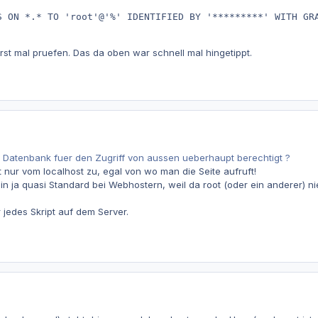
S ON *.* TO 'root'@'%' IDENTIFIED BY '*********' WITH GRA
rst mal pruefen. Das da oben war schnell mal hingetippt.
die Datenbank fuer den Zugriff von aussen ueberhaupt berechtigt ?
 nur vom localhost zu, egal von wo man die Seite aufruft!
 ja quasi Standard bei Webhostern, weil da root (oder ein anderer) n
r jedes Skript auf dem Server.