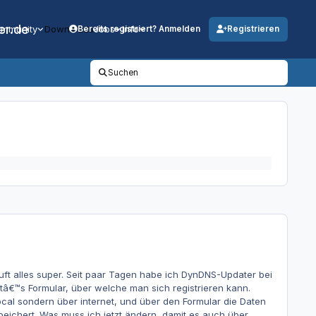
er.de
mmunity
Downloads
Jobs
Info
Bereits registriert? Anmelden
Registrieren
Suchen
uft alles super. Seit paar Tagen habe ich DynDNS-Updater bei
tâ€™s Formular, über welche man sich registrieren kann.
cal sondern über internet, und über den Formular die Daten
peichert. Was muss ich jetzt ändern, damit es auch über