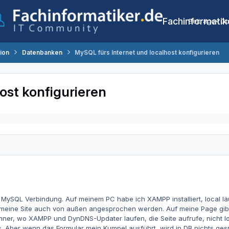
Fachinformatik
Beiträge
Co
tion
Datenbanken
MySQL fürs Internet und localhost konfigurieren
ost konfigurieren
 MySQL Verbindung. Auf meinem PC habe ich XAMPP installiert, local lä
ann meine Site auch von außen angesprochen werden. Auf meine Page gib
ner, wo XAMPP und DynDNS-Updater laufen, die Seite aufrufe, nicht lo
es. Aber wenn das Formular mein Kumpel ausführt, wird in DB nichts ges