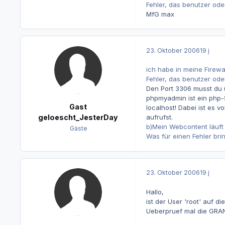
Fehler, das benutzer od
MfG max
23. Oktober 2006
19 j
ich habe in meine Firew
Fehler, das benutzer od
Den Port 3306 musst du 
phpmyadmin ist ein php-S
Gast
localhost! Dabei ist es
aufrufst.
geloescht_JesterDay
b)Mein Webcontent läuft
Gäste
Was für einen Fehler brin
23. Oktober 2006
19 j
Hallo,
ist der User 'root' auf 
Ueberpruef mal die GRANT