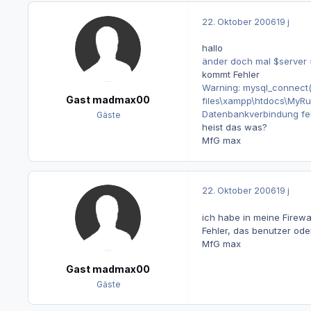
22. Oktober 2006
19 j
hallo
änder doch mal $server 
kommt Fehler
Warning: mysql_connect(
Gast madmax00
files\xampp\htdocs\MyRus
Datenbankverbindung feh
Gäste
heist das was?
MfG max
22. Oktober 2006
19 j
ich habe in meine Firew
Fehler, das benutzer od
MfG max
Gast madmax00
Gäste