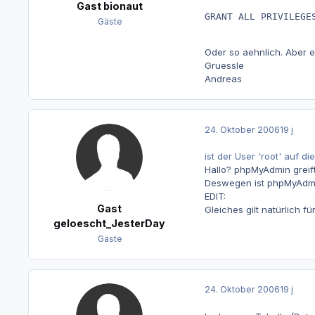
Gast bionaut
GRANT ALL PRIVILEGE
Gäste
Oder so aehnlich. Aber e
Gruessle
Andreas
24. Oktober 2006
19 j
ist der User 'root' auf 
Hallo? phpMyAdmin greift
Deswegen ist phpMyAdmin
EDIT:
Gast
Gleiches gilt natürlich fü
geloescht_JesterDay
Gäste
24. Oktober 2006
19 j