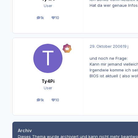
Hat da wer genaue Infos
User
1k
10
Beiträge
Reputation
29. Oktober 2006
19 j
und noch ne Frage:
Kann mir jemand vielleic
Irgendwie komme ich sei
BIOS ist aktuell ( also wo
Ty4Pi
User
1k
10
Beiträge
Reputation
Archiv
Dieses Thema wurde archiviert und kann nicht mehr beantwo