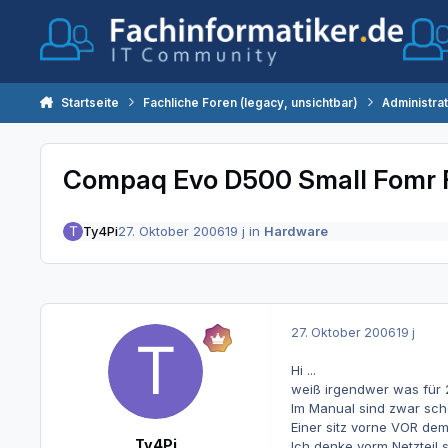
Zum Inhalt springen
Startseite
Fachliche Foren (legacy, unsichtbar)
Administra
Compaq Evo D500 Small Fomr F
Ty4Pi
27. Oktober 2006
19 j
in
Hardware
27. Oktober 2006
19 j
Hi ...
weiß irgendwer was für 
Im Manual sind zwar sch
Einer sitz vorne VOR dem
Ty4Pi
Ich denke vorm Netzteil si