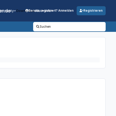
er.de
mmunity
Downloads
Jobs
Info
Bereits registriert? Anmelden
Registrieren
Suchen