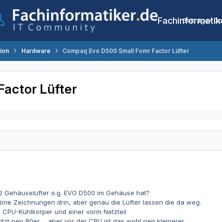
Fachinformatik
Beiträge
Co
tion
Hardware
Compaq Evo D500 Small Fomr Factor Lüfter
actor Lüfter
2 Gehäuselüfter o.g. EVO D500 im Gehäuse hat?
öne Zeichnungen drin, aber genau die Lüfter lassen die da weg.
 CPU-Kühlkörper und einer vorm Netzteil
tzt nen 80er ... aber vor der CPU ist das wohl nen kleinerer ...