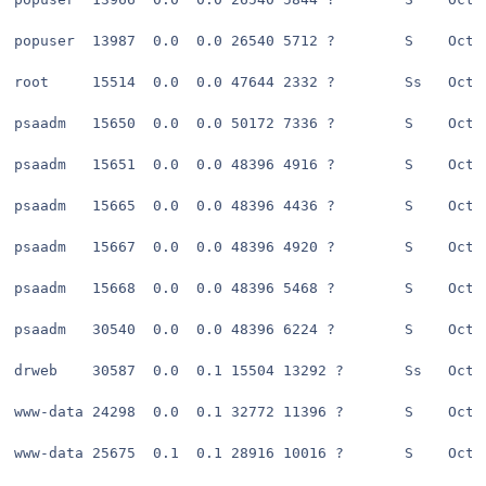
popuser  13987  0.0  0.0 26540 5712 ?        S    Oct2
root     15514  0.0  0.0 47644 2332 ?        Ss   Oct2
psaadm   15650  0.0  0.0 50172 7336 ?        S    Oct2
psaadm   15651  0.0  0.0 48396 4916 ?        S    Oct2
psaadm   15665  0.0  0.0 48396 4436 ?        S    Oct2
psaadm   15667  0.0  0.0 48396 4920 ?        S    Oct2
psaadm   15668  0.0  0.0 48396 5468 ?        S    Oct2
psaadm   30540  0.0  0.0 48396 6224 ?        S    Oct2
drweb    30587  0.0  0.1 15504 13292 ?       Ss   Oct2
www-data 24298  0.0  0.1 32772 11396 ?       S    Oct2
www-data 25675  0.1  0.1 28916 10016 ?       S    Oct2