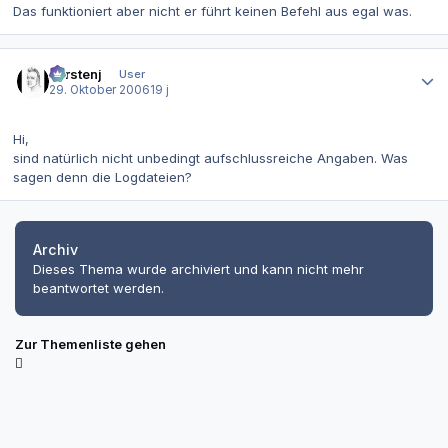
Das funktioniert aber nicht er führt keinen Befehl aus egal was.
Autor-Statistiken
carstenj
User
29. Oktober 2006
19 j
Hi,
sind natürlich nicht unbedingt aufschlussreiche Angaben. Was
sagen denn die Logdateien?
Archiv
Dieses Thema wurde archiviert und kann nicht mehr
beantwortet werden.
Zur Themenliste gehen