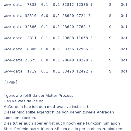
www-data  7333  0.1  0.1 32812 12536 ?       S    Oct2
www-data 32510  0.0  0.1 28620 9724 ?        S    Oct2
www-data 32566  0.1  0.1 28620 9768 ?        S    Oct2
www-data  3811  0.1  0.1 29888 11068 ?       S    Oct2
www-data 18306  0.0  0.1 33356 12996 ?       S    Oct2
www-data 23675  0.0  0.1 28648 10228 ?       S    Oct2
www-data  1719  0.1  0.1 33420 12492 ?       S    Oct2
[/PHP]
Irgendwie fehlt da der Mutter-Prozess.
Hab ka was da los ist.
Außerdem hab ich den mod_evasive installiert.
Dieser Mod sollte eigentlich Ips von denen zuviele Anfragen
kommen blocken.
Dies tut er auch aber er hat auch noch eine Funktion, um auch
Shell-Befehle auszuführen z.B. um die Ip per Iptables zu blocken.