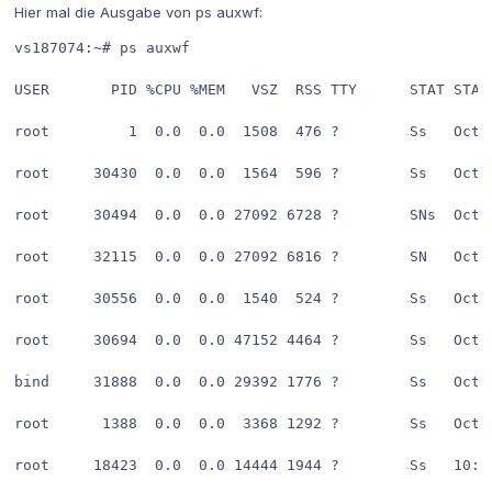
Hier mal die Ausgabe von ps auxwf:
vs187074:~# ps auxwf
USER       PID %CPU %MEM   VSZ  RSS TTY      STAT STAR
root         1  0.0  0.0  1508  476 ?        Ss   Oct2
root     30430  0.0  0.0  1564  596 ?        Ss   Oct2
root     30494  0.0  0.0 27092 6728 ?        SNs  Oct2
root     32115  0.0  0.0 27092 6816 ?        SN   Oct2
root     30556  0.0  0.0  1540  524 ?        Ss   Oct2
root     30694  0.0  0.0 47152 4464 ?        Ss   Oct2
bind     31888  0.0  0.0 29392 1776 ?        Ss   Oct2
root      1388  0.0  0.0  3368 1292 ?        Ss   Oct2
root     18423  0.0  0.0 14444 1944 ?        Ss   10:2