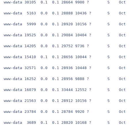
www-data 30105  0.1  0.1 28664 9900 ?        S    Oct2
www-data  5163  0.0  0.1 28888 10436 ?       S    Oct2
www-data  5999  0.0  0.1 28920 10156 ?       S    Oct2
www-data 19525  0.0  0.1 29084 10404 ?       S    Oct2
www-data 14205  0.0  0.1 29752 9736 ?        S    Oct2
www-data 15410  0.1  0.1 28656 10044 ?       S    Oct2
www-data 32571  0.0  0.1 28936 10448 ?       S    Oct2
www-data 16252  0.0  0.1 28956 9888 ?        S    Oct2
www-data 16079  0.0  0.1 33444 12552 ?       S    Oct2
www-data 21563  0.0  0.1 28912 10156 ?       S    Oct2
www-data 23784  0.0  0.1 28784 9920 ?        S    Oct2
www-data  3689  0.1  0.1 28820 10168 ?       S    Oct2