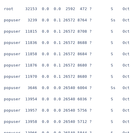
root     32153  0.0  0.0  2592  472 ?        S    Oct2
popuser   3239  0.0  0.1 26572 8764 ?        Ss   Oct2
popuser  11815  0.0  0.1 26572 8708 ?        S    Oct2
popuser  11836  0.0  0.1 26572 8688 ?        S    Oct2
popuser  11858  0.0  0.1 26572 8684 ?        S    Oct2
popuser  11876  0.0  0.1 26572 8680 ?        S    Oct2
popuser  11970  0.0  0.1 26572 8680 ?        S    Oct2
popuser   3646  0.0  0.0 26540 6004 ?        Ss   Oct2
popuser  13954  0.0  0.0 26540 6036 ?        S    Oct2
popuser  13957  0.0  0.0 26540 5756 ?        S    Oct2
popuser  13958  0.0  0.0 26540 5712 ?        S    Oct2
popuser  13966  0.0  0.0 26540 5844 ?        S    Oct2