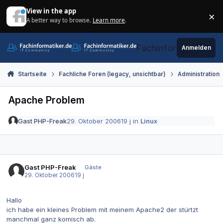
Zum Inhalt springen
View in the app
×
A better way to browse.
Learn more
.
Di
Fachinformatiker.de
Anmelden
Startseite
Fachliche Foren (legacy, unsichtbar)
Administration
Apache Problem
Gast PHP-Freak
29. Oktober 2006
19 j
in
Linux
Gast PHP-Freak
Gäste
29. Oktober 2006
19 j
Hallo
ich habe ein kleines Problem mit meinem Apache2 der stürtzt
manchmal ganz komisch ab.