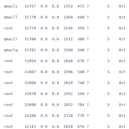
qmails   31757  0.0  0.0  1552  472 ?        S    Oct2
qmaill   31778  0.0  0.0  1504  448 ?        S    Oct2
root     31779  0.0  0.0  1536  356 ?        S    Oct2
qmailr   31780  0.0  0.0  1532  380 ?        S    Oct2
qmailq   31782  0.0  0.0  1500  340 ?        S    Oct2
root     31954  0.0  0.0  2836  676 ?        S    Oct2
root     31987  0.0  0.0  2596  548 ?        S    Oct2
root     32008  0.0  0.0  2828  748 ?        S    Oct2
root     32070  0.0  0.0  2592  540 ?        S    Oct2
root     32098  0.0  0.0  2832  704 ?        S    Oct2
root     32108  0.0  0.0  2728  776 ?        S    Oct2
root     32143  0.0  0.0  2828  676 ?        S    Oct2