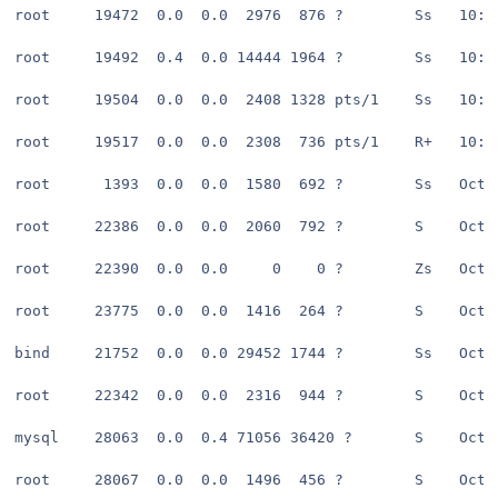
root     19472  0.0  0.0  2976  876 ?        Ss   10:2
root     19492  0.4  0.0 14444 1964 ?        Ss   10:2
root     19504  0.0  0.0  2408 1328 pts/1    Ss   10:2
root     19517  0.0  0.0  2308  736 pts/1    R+   10:2
root      1393  0.0  0.0  1580  692 ?        Ss   Oct2
root     22386  0.0  0.0  2060  792 ?        S    Oct2
root     22390  0.0  0.0     0    0 ?        Zs   Oct2
root     23775  0.0  0.0  1416  264 ?        S    Oct2
bind     21752  0.0  0.0 29452 1744 ?        Ss   Oct2
root     22342  0.0  0.0  2316  944 ?        S    Oct2
mysql    28063  0.0  0.4 71056 36420 ?       S    Oct2
root     28067  0.0  0.0  1496  456 ?        S    Oct2