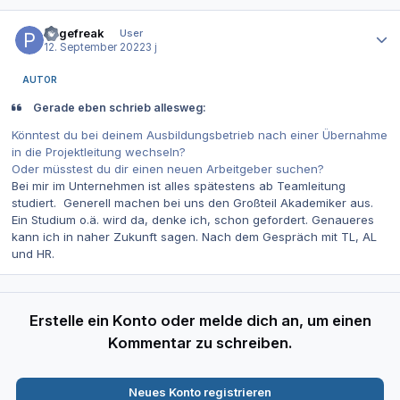
Autor-Statistiken
Pagefreak
User
12. September 2022
3 j
AUTOR
Gerade eben schrieb allesweg:
Könntest du bei deinem Ausbildungsbetrieb nach einer Übernahme
in die Projektleitung wechseln?
Oder müsstest du dir einen neuen Arbeitgeber suchen?
Bei mir im Unternehmen ist alles spätestens ab Teamleitung
studiert. Generell machen bei uns den Großteil Akademiker aus.
Ein Studium o.ä. wird da, denke ich, schon gefordert. Genaueres
kann ich in naher Zukunft sagen. Nach dem Gespräch mit TL, AL
und HR.
Erstelle ein Konto oder melde dich an, um einen
Kommentar zu schreiben.
Neues Konto registrieren