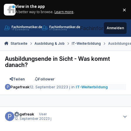
Zum Inhalt springen
View in the app
×
A better way to browse.
Learn more
.
Di
Fachinformatiker.de
Anmelden
Startseite
Ausbildung & Job
IT-Weiterbildung
Ausbildungse
Ausbildungsende in Sicht - Was kommt
danach?
Teilen
Follower
Pagefreak
12. September 2022
3 j
in
IT-Weiterbildung
Autor-Statistiken
Pagefreak
User
12. September 2022
3 j