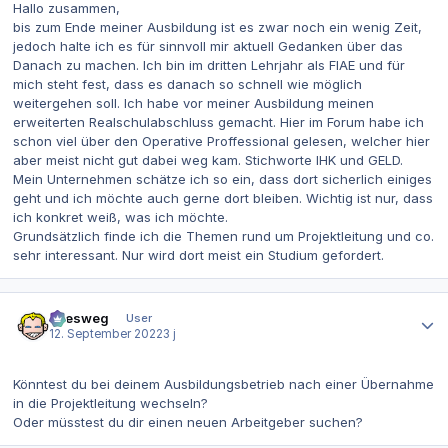
Hallo zusammen,
bis zum Ende meiner Ausbildung ist es zwar noch ein wenig Zeit,
jedoch halte ich es für sinnvoll mir aktuell Gedanken über das
Danach zu machen. Ich bin im dritten Lehrjahr als FIAE und für
mich steht fest, dass es danach so schnell wie möglich
weitergehen soll. Ich habe vor meiner Ausbildung meinen
erweiterten Realschulabschluss gemacht. Hier im Forum habe ich
schon viel über den Operative Proffessional gelesen, welcher hier
aber meist nicht gut dabei weg kam. Stichworte IHK und GELD.
Mein Unternehmen schätze ich so ein, dass dort sicherlich einiges
geht und ich möchte auch gerne dort bleiben. Wichtig ist nur, dass
ich konkret weiß, was ich möchte.
Grundsätzlich finde ich die Themen rund um Projektleitung und co.
sehr interessant. Nur wird dort meist ein Studium gefordert.
Autor-Statistiken
allesweg
User
12. September 2022
3 j
Könntest du bei deinem Ausbildungsbetrieb nach einer Übernahme
in die Projektleitung wechseln?
Oder müsstest du dir einen neuen Arbeitgeber suchen?