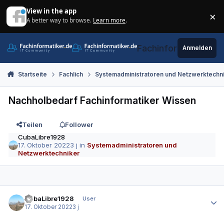
Zum Inhalt springen
View in the app
×
A better way to browse.
Learn more
.
Di
Fachinformatiker.de
Anmelden
Startseite
Fachlich
Systemadministratoren und Netzwerktechn
Nachholbedarf Fachinformatiker Wissen
Teilen
Follower
CubaLibre1928
17. Oktober 2022
3 j
in
Systemadministratoren und
Netzwerktechniker
Autor-Statistiken
CubaLibre1928
User
17. Oktober 2022
3 j