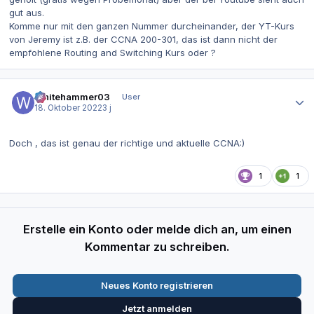
gut aus.
Komme nur mit den ganzen Nummer durcheinander, der YT-Kurs
von Jeremy ist z.B. der CCNA 200-301, das ist dann nicht der
empfohlene Routing and Switching Kurs oder ?
Autor-Statistiken
Whitehammer03
User
18. Oktober 2022
3 j
Doch , das ist genau der richtige und aktuelle CCNA:)
1
1
Erstelle ein Konto oder melde dich an, um einen
Kommentar zu schreiben.
Neues Konto registrieren
Jetzt anmelden