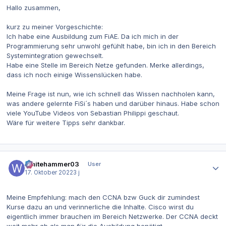
Hallo zusammen,
kurz zu meiner Vorgeschichte:
Ich habe eine Ausbildung zum FiAE. Da ich mich in der
Programmierung sehr unwohl gefühlt habe, bin ich in den Bereich
Systemintegration gewechselt.
Habe eine Stelle im Bereich Netze gefunden. Merke allerdings,
dass ich noch einige Wissenslücken habe.
Meine Frage ist nun, wie ich schnell das Wissen nachholen kann,
was andere gelernte FiSi´s haben und darüber hinaus. Habe schon
viele YouTube Videos von Sebastian Philippi geschaut.
Wäre für weitere Tipps sehr dankbar.
Autor-Statistiken
Whitehammer03
User
17. Oktober 2022
3 j
Meine Empfehlung: mach den CCNA bzw Guck dir zumindest
Kurse dazu an und verinnerliche die Inhalte. Cisco wirst du
eigentlich immer brauchen im Bereich Netzwerke. Der CCNA deckt