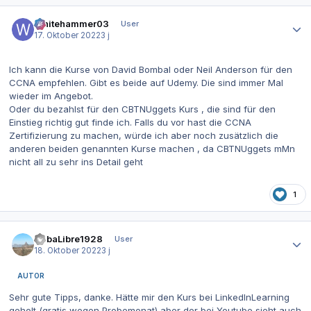
Autor-Statistiken
Whitehammer03
User
17. Oktober 2022
3 j
Ich kann die Kurse von David Bombal oder Neil Anderson für den
CCNA empfehlen. Gibt es beide auf Udemy. Die sind immer Mal
wieder im Angebot.
Oder du bezahlst für den CBTNUggets Kurs , die sind für den
Einstieg richtig gut finde ich. Falls du vor hast die CCNA
Zertifizierung zu machen, würde ich aber noch zusätzlich die
anderen beiden genannten Kurse machen , da CBTNUggets mMn
nicht all zu sehr ins Detail geht
1
Autor-Statistiken
CubaLibre1928
User
18. Oktober 2022
3 j
AUTOR
Sehr gute Tipps, danke. Hätte mir den Kurs bei LinkedInLearning
geholt (gratis wegen Probemonat) aber der bei Youtube sieht auch