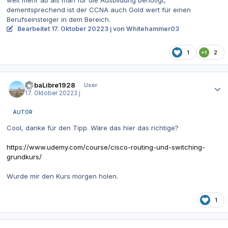
weit mehr ab als man für die Ausbildung benötigt,
dementsprechend ist der CCNA auch Gold wert für einen
Berufseinsteiger in dem Bereich.
Bearbeitet
17. Oktober 2022
3 j
von Whitehammer03
1
2
Autor-Statistiken
CubaLibre1928
User
17. Oktober 2022
3 j
AUTOR
Cool, danke für den Tipp. Wäre das hier das richtige?
https://www.udemy.com/course/cisco-routing-und-switching-
grundkurs/
Wurde mir den Kurs morgen holen.
1
Autor-Statistiken