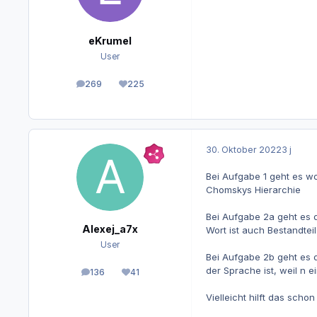
eKrumel
User
269
225
Beiträge
Reputation
30. Oktober 2022
3 j
Bei Aufgabe 1 geht es wo
Chomskys Hierarchie
Bei Aufgabe 2a geht es 
Alexej_a7x
Wort ist auch Bestandteil
User
Bei Aufgabe 2b geht es d
der Sprache ist, weil n e
136
41
Beiträge
Reputation
Vielleicht hilft das schon