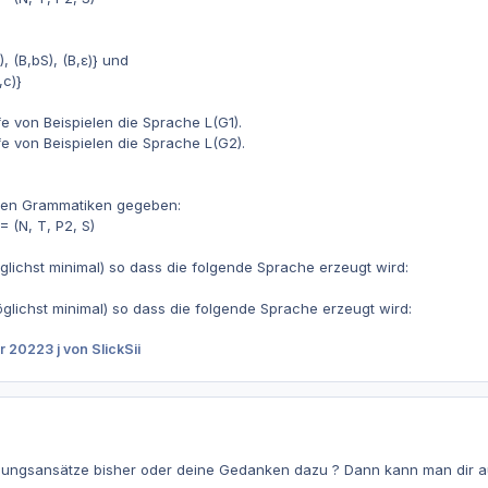
), (B,bS), (B,ε)} und
,c)}
fe von Beispielen die Sprache L(G1).
fe von Beispielen die Sprache L(G2).
iden Grammatiken gegeben:
= (N, T, P2, S)
glichst minimal) so dass die folgende Sprache erzeugt wird:
glichst minimal) so dass die folgende Sprache erzeugt wird:
r 2022
3 j
von SlickSii
ungsansätze bisher oder deine Gedanken dazu ? Dann kann man dir au