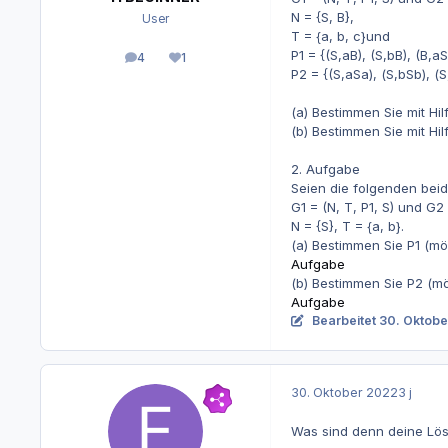
N = {S, B},
User
T = {a, b, c}und
P1 = {(S,aB), (S,bB), (B,aS
4
1
Beiträge
Reputation
P2 = {(S,aSa), (S,bSb), (S
(a) Bestimmen Sie mit Hil
(b) Bestimmen Sie mit Hil
2. Aufgabe
Seien die folgenden be
G1 = (N, T, P1, S) und G2 
N = {S}, T = {a, b}.
(a) Bestimmen Sie P1 (mö
Aufgabe
(b) Bestimmen Sie P2 (mö
Aufgabe
Bearbeitet
30. Oktobe
30. Oktober 2022
3 j
Was sind denn deine Lös