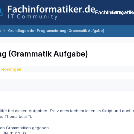
Fachinformatik
Beiträge
Co
n
Grundlagen der Programmierung (Grammatik Aufgabe)
ng (Grammatik Aufgabe)
 -lösungen
Hilfe bei diesen Aufgaben. Trotz mehrfachem lesen im Skript und auc
s Thema betrifft.
iden Grammatiken gegeben:
= (N, T, P2, S)