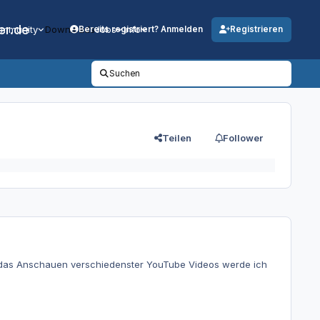
er.de
mmunity
Downloads
Jobs
Info
Bereits registriert? Anmelden
Registrieren
Suchen
Teilen
Follower
h das Anschauen verschiedenster YouTube Videos werde ich