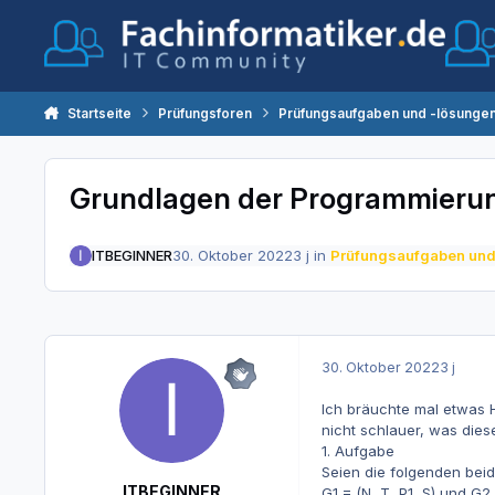
Zum Inhalt springen
Startseite
Prüfungsforen
Prüfungsaufgaben und -lösunge
Grundlagen der Programmieru
ITBEGINNER
30. Oktober 2022
3 j
in
Prüfungsaufgaben und
30. Oktober 2022
3 j
Ich bräuchte mal etwas 
nicht schlauer, was diese
1. Aufgabe
Seien die folgenden be
ITBEGINNER
G1 = (N, T, P1, S) und G2 