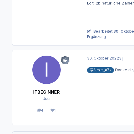
Edit: 2b natürliche Zahle
Bearbeitet
30. Oktobe
Ergänzung
30. Oktober 2022
3 j
Danke dir,
@Alexej_a7x
ITBEGINNER
User
4
1
Beiträge
Reputation