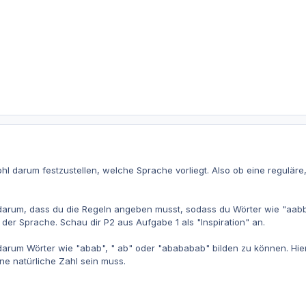
hl darum festzustellen, welche Sprache vorliegt. Also ob eine reguläre, 
darum, dass du die Regeln angeben musst, sodass du Wörter wie "aabb"
 der Sprache. Schau dir P2 aus Aufgabe 1 als "Inspiration" an.
arum Wörter wie "abab", " ab" oder "abababab" bilden zu können. Hier
ine natürliche Zahl sein muss.