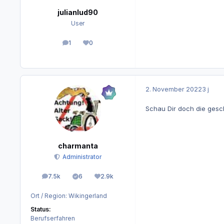
julianlud90
User
1
0
Beiträge
Reputation
2. November 2022
3 j
Schau Dir doch die gesc
charmanta
Administrator
7.5k
6
2.9k
Beiträge
Lösungen
Reputation
Ort / Region:
Wikingerland
Status:
Berufserfahren