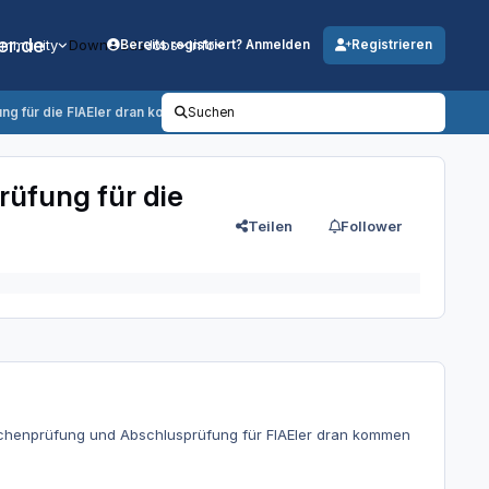
er.de
mmunity
Downloads
Jobs
Info
Bereits registriert? Anmelden
Registrieren
ng für die FIAEler dran kommen können
Suchen
üfung für die
Teilen
Follower
schenprüfung und Abschlusprüfung für FIAEler dran kommen