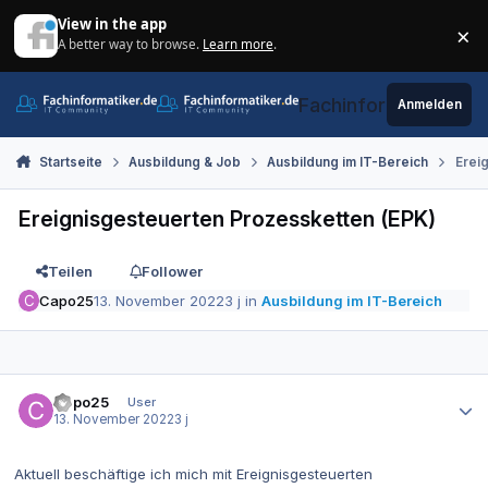
Zum Inhalt springen
View in the app
×
A better way to browse.
Learn more
.
Di
Fachinformatiker.de
Anmelden
Startseite
Ausbildung & Job
Ausbildung im IT-Bereich
Erei
Ereignisgesteuerten Prozessketten (EPK)
Teilen
Follower
Capo25
13. November 2022
3 j
in
Ausbildung im IT-Bereich
Autor-Statistiken
Capo25
User
13. November 2022
3 j
Aktuell beschäftige ich mich mit Ereignisgesteuerten