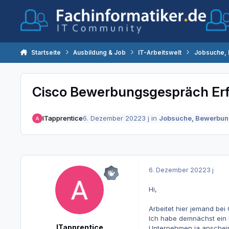
Zum Inhalt springen
Startseite
Ausbildung & Job
IT-Arbeitswelt
Jobsuche,
Cisco Bewerbungsgespräch Er
ITapprentice
6. Dezember 2022
3 j
in
Jobsuche, Bewerbun
6. Dezember 2022
3 j
Hi,
Arbeitet hier jemand be
Ich habe demnächst ein I
ITapprentice
Unternehmen ja anschein