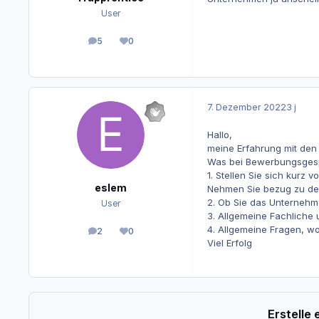
User
5
0
Beiträge
Reputation
7. Dezember 2022
3 j
Hallo,
meine Erfahrung mit den
Was bei Bewerbungsgesp
1. Stellen Sie sich kurz v
eslem
Nehmen Sie bezug zu der
2. Ob Sie das Unternehme
User
3. Allgemeine Fachliche
4. Allgemeine Fragen, w
2
0
Beiträge
Reputation
Viel Erfolg
Erstelle