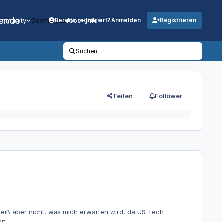
er.de
mmunity
Downloads
Jobs
Info
Bereits registriert? Anmelden
Registrieren
Suchen
Teilen
Follower
weiß aber nicht, was mich erwarten wird, da US Tech
en.