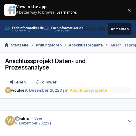
Zum Inhalt springen
View in the app
×
A better way to browse.
Learn more
.
Di
Fachinformatiker.de
Anmelden
Startseite
Prüfungsforen
Abschlussprojekte
Anschlussproj
Anschlussprojekt Daten- und
Prozessanalyse
Teilen
Follower
woukie
9. Dezember 2022
3 j
in
Abschlussprojekte
Autor-Statistiken
woukie
User
9. Dezember 2022
3 j