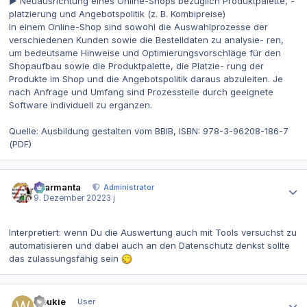
▶ Neuausrichtung eines Online-Shops bezüglich Produktpalette, -
platzierung und Angebotspolitik (z. B. Kombipreise)
In einem Online-Shop sind sowohl die Auswahlprozesse der
verschiedenen Kunden sowie die Bestelldaten zu analysie- ren,
um bedeutsame Hinweise und Optimierungsvorschläge für den
Shopaufbau sowie die Produktpalette, die Platzie- rung der
Produkte im Shop und die Angebotspolitik daraus abzuleiten. Je
nach Anfrage und Umfang sind Prozessteile durch geeignete
Software individuell zu ergänzen.
Quelle: Ausbildung gestalten vom BBIB, ISBN: 978-3-96208-186-7
(PDF)
Autor-Statistiken
charmanta
Administrator
9. Dezember 2022
3 j
Interpretiert: wenn Du die Auswertung auch mit Tools versuchst zu
automatisieren und dabei auch an den Datenschutz denkst sollte
das zulassungsfähig sein
Autor-Statistiken
woukie
User