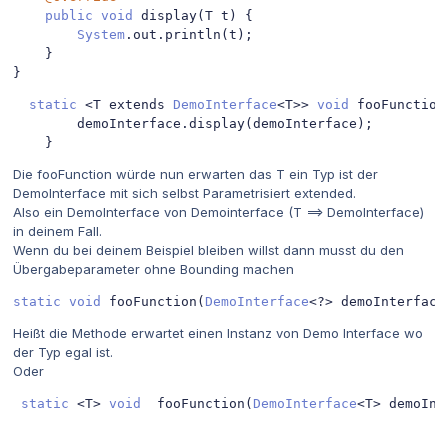
public
void
 display
(
T t
)
{
System
.
out
.
println
(
t
);
}
}
static
<
T extends 
DemoInterface
<
T
>>
void
 fooFunction
        demoInterface
.
display
(
demoInterface
);
}
Die fooFunction würde nun erwarten das T ein Typ ist der
DemoInterface mit sich selbst Parametrisiert extended.
Also ein DemoInterface von Demointerface (T ==> DemoInterface)
in deinem Fall.
Wenn du bei deinem Beispiel bleiben willst dann musst du den
Übergabeparameter ohne Bounding machen
static
void
 fooFunction
(
DemoInterface
<?>
 demoInterface
Heißt die Methode erwartet einen Instanz von Demo Interface wo
der Typ egal ist.
Oder
static
<
T
>
void
  fooFunction
(
DemoInterface
<
T
>
 demoInt