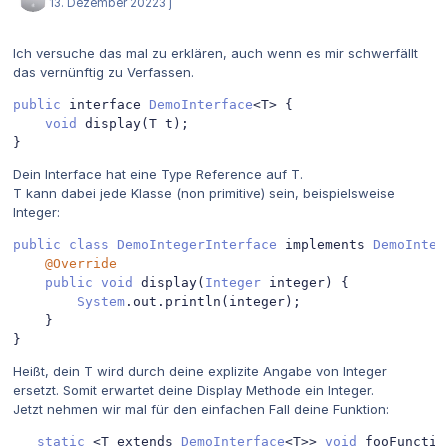
13. Dezember 2022
3 j
Ich versuche das mal zu erklären, auch wenn es mir schwerfällt
das vernünftig zu Verfassen.
public
 interface 
DemoInterface
<
T
>
{
void
 display
(
T t
);
}
Dein Interface hat eine Type Reference auf
T
.
T
kann dabei jede Klasse (non primitive) sein, beispielsweise
Integer:
public
class
DemoIntegerInterface
 implements 
DemoInter
@Override
public
void
 display
(
Integer
 integer
)
{
System
.
out
.
println
(
integer
);
}
}
Heißt, dein
T
wird durch deine explizite Angabe von Integer
ersetzt. Somit erwartet deine Display Methode ein Integer.
Jetzt nehmen wir mal für den einfachen Fall deine Funktion:
static
<
T extends 
DemoInterface
<
T
>>
void
 fooFunctio