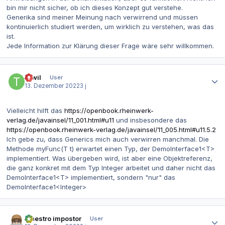
bin mir nicht sicher, ob ich dieses Konzept gut verstehe.
Generika sind meiner Meinung nach verwirrend und müssen
kontinuierlich studiert werden, um wirklich zu verstehen, was das
ist.
Jede Information zur Klärung dieser Frage wäre sehr willkommen.
Autor-Statistiken
Tiwil
User
13. Dezember 2022
3 j
Vielleicht hilft das
https://openbook.rheinwerk-
verlag.de/javainsel/11_001.html#u11
und insbesondere das
https://openbook.rheinwerk-verlag.de/javainsel/11_005.html#u11.5.2
Ich gebe zu, dass Generics mich auch verwirren manchmal. Die
Methode myFunc(T t) erwartet einen Typ, der DemoInterface1<T>
implementiert. Was übergeben wird, ist aber eine Objektreferenz,
die ganz konkret mit dem Typ Integer arbeitet und daher nicht das
DemoInterface1<T> implementiert, sondern "nur" das
DemoInterface1<Integer>
Autor-Statistiken
maestro impostor
User