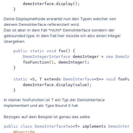
        demoInterface
.
display
();
}
Deine Displaymethode erwartet nun den Typen welcher von
deinem DemoInterface referenziert wird.
Das ist aber in dem Fall *nicht* DemoInterface sondern der
gebounded type. In dem Fall hier müsste ich also einen Integer
übergeben.
public
static
void
 foo
()
{
DemoIntegerInterface
 demoInteger 
=
new
DemoInt
        fooFunction
(
1
,
 demoInteger
);
}
static
<
S
,
 T extends 
DemoInterface
<
S
>>
void
 fooFun
        demoInterface
.
display
(
value
);
}
In meiner fooFunction ist T ein Typ der DemoInterface
implementiert und als Type Bound S hat.
Bezogen auf dein Beispiel ist genau das selbe
public
class
DemoInterfaceTwo
<
T
>
 implements 
DemoInterf
@Override