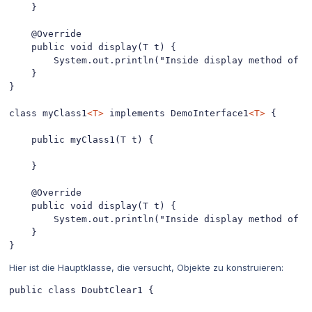
    }

    @Override

    public void display(T t) {

        System.out.println("Inside display method of my
    }

}

class myClass1
<T>
 implements DemoInterface1
<T>
 {

    public myClass1(T t) {

    }

    @Override

    public void display(T t) {

        System.out.println("Inside display method of my
    }

}
Hier ist die Hauptklasse, die versucht, Objekte zu konstruieren:
public class DoubtClear1 {
