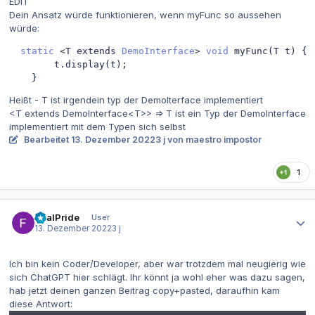
EDIT
Dein Ansatz würde funktionieren, wenn myFunc so aussehen
würde:
static
<
T extends 
DemoInterface
>
void
 myFunc
(
T t
)
{
        t
.
display
(
t
);
}
Heißt - T ist irgendein typ der DemoIterface implementiert
<T extends DemoInterface<T>> => T ist ein Typ der DemoInterface
implementiert mit dem Typen sich selbst
Bearbeitet
13. Dezember 2022
3 j
von maestro impostor
1
Autor-Statistiken
RealPride
User
13. Dezember 2022
3 j
Ich bin kein Coder/Developer, aber war trotzdem mal neugierig wie
sich ChatGPT hier schlägt. Ihr könnt ja wohl eher was dazu sagen,
hab jetzt deinen ganzen Beitrag copy+pasted, daraufhin kam
diese Antwort: