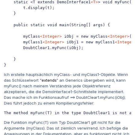
    static <T extends DemoInterface1
<T>
> void myFunc(T 
        t.display(t);

    }

    public static void main(String[] args) {

        myClass
<Integer>
 iObj = new myClass
<Integer>
(1
        myClass1
<Integer>
 iObj1 = new myClass1
<Integer
        DoubtClear1.myFunc(iObj);

    }

}
Ich erstelle hauptsächlich myClass- und myClass1-Objekte. Wenn
das Schlüsselwort "
extends
“ an Generics übergeben wird, kann
myFunc() nach meinem Verständnis jede Objektreferenz
akzeptieren, die die DemoInterface1-Schnittstelle implementiert.
Das mache ich im Funktionsaufruf ==> DoubtClear1.myFunc(iObj);
Dies führt jedoch zu einem Kompilierungsfehler:
The method myFunc(T) in the type DoubtClear1 is not ap
Die Funktion myFunc(T) vom Typ DoubtClear1 gilt nicht für die
Argumente (myClass). Das ist ziemlich verwirrend. Ich befolge die
Anweisungen in der Dokumentation, aber es funktioniert nicht. Ich