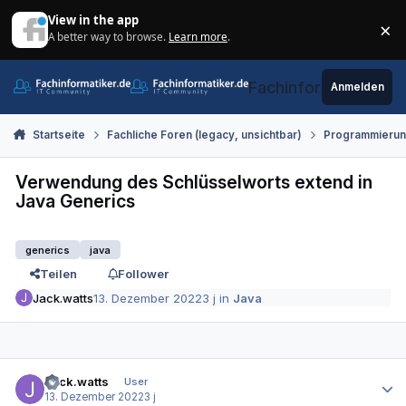
Zum Inhalt springen
View in the app
×
A better way to browse.
Learn more
.
Di
Fachinformatiker.de
Anmelden
Startseite
Fachliche Foren (legacy, unsichtbar)
Programmieru
Verwendung des Schlüsselworts extend in
Java Generics
generics
java
Teilen
Follower
Jack.watts
13. Dezember 2022
3 j
in
Java
Autor-Statistiken
Jack.watts
User
13. Dezember 2022
3 j