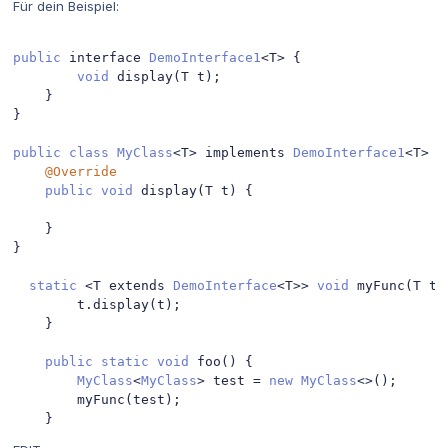
Für dein Beispiel:
public
 interface 
DemoInterface1
<
T
>
{
void
 display
(
T t
);
}
}
public
class
MyClass
<
T
>
 implements 
DemoInterface1
<
T
>
{
@Override
public
void
 display
(
T t
)
{
}
}
static
<
T extends 
DemoInterface
<
T
>>
void
 myFunc
(
T t
)
        t
.
display
(
t
);
}
public
static
void
 foo
()
{
MyClass
<
MyClass
>
 test 
=
new
MyClass
<>();
        myFunc
(
test
);
}