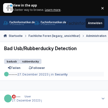
Zum Inhalt springen
View in the app
×
A better way to browse.
Learn more
.
Di
Fachinformatiker.de
Anmelden
Startseite
Fachliche Foren (legacy, unsichtbar)
Administration
Bad Usb/Rubberducky Detection
badusb
rubberducky
Teilen
Follower
------
27. Dezember 2022
3 j
in
Security
Autor-Statistiken
------
User
27. Dezember 2022
3 j