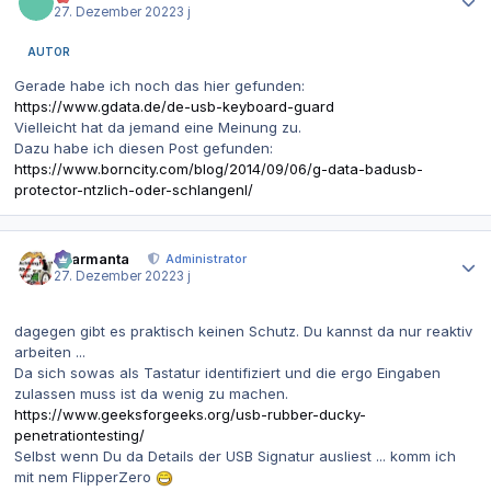
27. Dezember 2022
3 j
AUTOR
Gerade habe ich noch das hier gefunden:
https://www.gdata.de/de-usb-keyboard-guard
Vielleicht hat da jemand eine Meinung zu.
Dazu habe ich diesen Post gefunden:
https://www.borncity.com/blog/2014/09/06/g-data-badusb-
protector-ntzlich-oder-schlangenl/
Autor-Statistiken
charmanta
Administrator
27. Dezember 2022
3 j
dagegen gibt es praktisch keinen Schutz. Du kannst da nur reaktiv
arbeiten ...
Da sich sowas als Tastatur identifiziert und die ergo Eingaben
zulassen muss ist da wenig zu machen.
https://www.geeksforgeeks.org/usb-rubber-ducky-
penetrationtesting/
Selbst wenn Du da Details der USB Signatur ausliest ... komm ich
mit nem FlipperZero