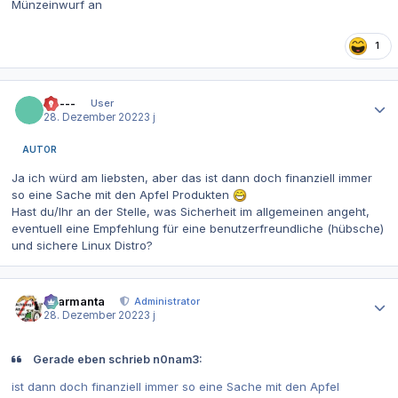
Münzeinwurf an
1
Autor-Statistiken
------
User
28. Dezember 2022
3 j
AUTOR
Ja ich würd am liebsten, aber das ist dann doch finanziell immer
so eine Sache mit den Apfel Produkten
Hast du/Ihr an der Stelle, was Sicherheit im allgemeinen angeht,
eventuell eine Empfehlung für eine benutzerfreundliche (hübsche)
und sichere Linux Distro?
Autor-Statistiken
charmanta
Administrator
28. Dezember 2022
3 j
Gerade eben schrieb n0nam3:
ist dann doch finanziell immer so eine Sache mit den Apfel