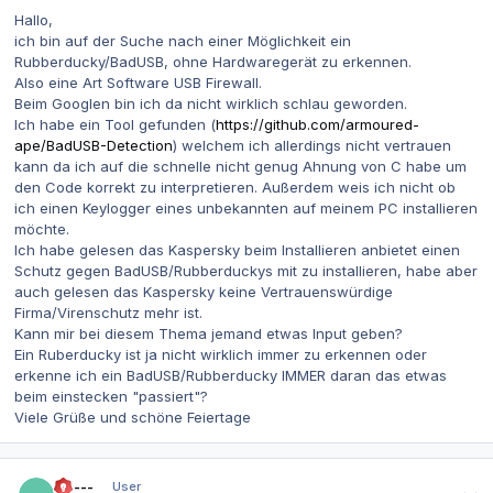
Hallo,
ich bin auf der Suche nach einer Möglichkeit ein
Rubberducky/BadUSB, ohne Hardwaregerät zu erkennen.
Also eine Art Software USB Firewall.
Beim Googlen bin ich da nicht wirklich schlau geworden.
Ich habe ein Tool gefunden (
https://github.com/armoured-
ape/BadUSB-Detection
) welchem ich allerdings nicht vertrauen
kann da ich auf die schnelle nicht genug Ahnung von C habe um
den Code korrekt zu interpretieren. Außerdem weis ich nicht ob
ich einen Keylogger eines unbekannten auf meinem PC installieren
möchte.
Ich habe gelesen das Kaspersky beim Installieren anbietet einen
Schutz gegen BadUSB/Rubberduckys mit zu installieren, habe aber
auch gelesen das Kaspersky keine Vertrauenswürdige
Firma/Virenschutz mehr ist.
Kann mir bei diesem Thema jemand etwas Input geben?
Ein Ruberducky ist ja nicht wirklich immer zu erkennen oder
erkenne ich ein BadUSB/Rubberducky IMMER daran das etwas
beim einstecken "passiert"?
Viele Grüße und schöne Feiertage
Autor-Statistiken
------
User