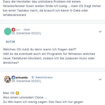
Dass die Hersteller das unlösbare Problem mit einem
Hinweisfenster lösen wollen finde ich lustig ... mein OS fragt immer
bei einer Tastatur nach, da brauch ich keine G-Data oder
whatevereware
Autor-Statistiken
------
User
28. Dezember 2022
3 j
AUTOR
Welches OS nutzt du denn wenn ich fragen darf?
Gibt es da eventuell auch ein Programm für Windows welches
neue Tastaturen blockiert, sodass ich Sie zulassen muss oder
ähnliches?
Autor-Statistiken
charmanta
Administrator
28. Dezember 2022
3 j
Mac OS
Also einen unixoiden Clone ...
Zu Win kann ich wenig sagen. Das fass ich nur gegen