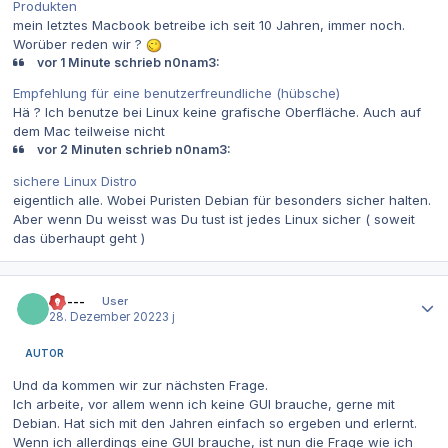
Produkten
mein letztes Macbook betreibe ich seit 10 Jahren, immer noch.
Worüber reden wir ?
vor 1 Minute schrieb n0nam3:
Empfehlung für eine benutzerfreundliche (hübsche)
Hä ? Ich benutze bei Linux keine grafische Oberfläche. Auch auf
dem Mac teilweise nicht
vor 2 Minuten schrieb n0nam3:
sichere Linux Distro
eigentlich alle. Wobei Puristen Debian für besonders sicher halten.
Aber wenn Du weisst was Du tust ist jedes Linux sicher ( soweit
das überhaupt geht )
Autor-Statistiken
------
User
28. Dezember 2022
3 j
AUTOR
Und da kommen wir zur nächsten Frage.
Ich arbeite, vor allem wenn ich keine GUI brauche, gerne mit
Debian. Hat sich mit den Jahren einfach so ergeben und erlernt.
Wenn ich allerdings eine GUI brauche, ist nun die Frage wie ich