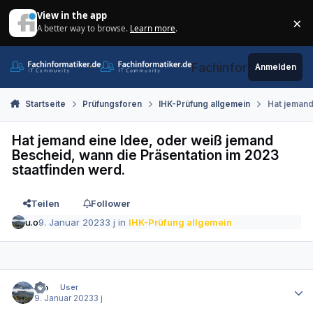
Zum Inhalt springen
View in the app
×
A better way to browse.
Learn more
.
Di
Fachinformatiker.de
Anmelden
Startseite
Prüfungsforen
IHK-Prüfung allgemein
Hat jemand
Hat jemand eine Idee, oder weiß jemand
Bescheid, wann die Präsentation im 2023
staatfinden werd.
Teilen
Follower
u.o
9. Januar 2023
3 j
in
IHK-Prüfung allgemein
Autor-Statistiken
u.o
User
9. Januar 2023
3 j