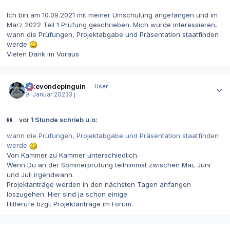
Ich bin am 10.09.2021 mit meiner Umschulung angefangen und im
März 2022 Teil 1 Prüfung geschrieben. Mich würde interessieren,
wann die Prüfungen, Projektabgabe und Präsentation staatfinden
werde
Vielen Dank im Voraus
Autor-Statistiken
ickevondepinguin
User
9. Januar 2023
3 j
vor 1 Stunde schrieb u.o:
wann die Prüfungen, Projektabgabe und Präsentation staatfinden
werde
Von Kammer zu Kammer unterschiedlich.
Wenn Du an der Sommerprüfung teilnimmst zwischen Mai, Juni
und Juli irgendwann.
Projektanträge werden in den nächsten Tagen anfangen
loszugehen. Hier sind ja schon einige
Hilferufe bzgl. Projektanträge im Forum.
Autor-Statistiken