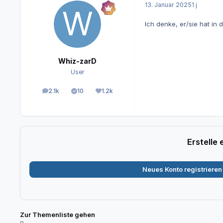
13. Januar 2025
1 j
Ich denke, er/sie hat in
Whiz-zarD
User
2.1k
10
1.2k
Beiträge
Lösungen
Reputation
Erstelle
Neues Konto registrieren
Zur Themenliste gehen