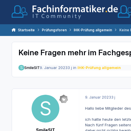
Zum Inhalt springen
Startseite
Prüfungsforen
IHK-Prüfung allgemein
Keine 
Keine Fragen mehr im Fachges
SmileSIT
9. Januar 2023
3 j
in
IHK-Prüfung allgemein
9. Januar 2023
3 j
Hallo liebe Mitglieder d
ich hatte heute den letzt
Nach fünf Fragen seitens
SmileSIT
dabei nicht richtig bean