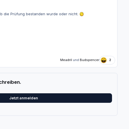
 ob die Prüfung bestanden wurde oder nicht.
Meadril
und
Budspencer
2
chreiben.
Jetzt anmelden