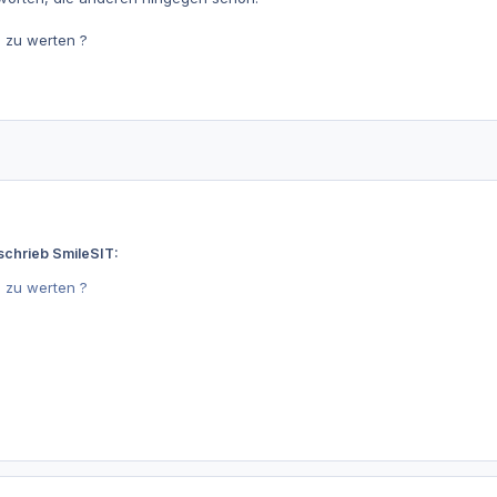
n zu werten ?
schrieb SmileSIT:
n zu werten ?