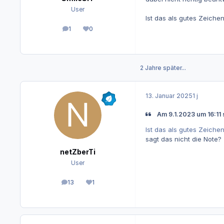
User
Ist das als gutes Zeiche
1
0
Beiträge
Reputation
2 Jahre später...
13. Januar 2025
1 j
Am 9.1.2023 um 16:11 
Ist das als gutes Zeiche
sagt das nicht die Note?
netZberTi
User
13
1
Beiträge
Reputation