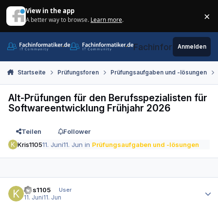
Zum Inhalt springen
View in the app
×
A better way to browse.
Learn more
.
Di
Fachinformatiker.de
Anmelden
Startseite
Prüfungsforen
Prüfungsaufgaben und -lösungen
Alt-Prüfungen für den Berufsspezialisten für
Softwareentwicklung Frühjahr 2026
Teilen
Follower
Kris1105
11. Juni
11. Jun
in
Prüfungsaufgaben und -lösungen
Autor-Statistiken
Kris1105
User
11. Juni
11. Jun