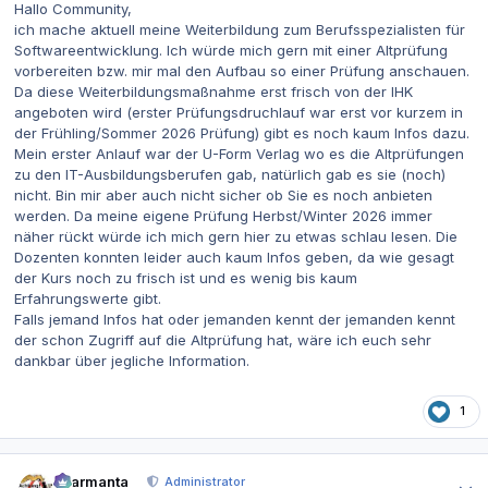
Hallo Community,
ich mache aktuell meine Weiterbildung zum Berufsspezialisten für
Softwareentwicklung. Ich würde mich gern mit einer Altprüfung
vorbereiten bzw. mir mal den Aufbau so einer Prüfung anschauen.
Da diese Weiterbildungsmaßnahme erst frisch von der IHK
angeboten wird (erster Prüfungsdruchlauf war erst vor kurzem in
der Frühling/Sommer 2026 Prüfung) gibt es noch kaum Infos dazu.
Mein erster Anlauf war der U-Form Verlag wo es die Altprüfungen
zu den IT-Ausbildungsberufen gab, natürlich gab es sie (noch)
nicht. Bin mir aber auch nicht sicher ob Sie es noch anbieten
werden. Da meine eigene Prüfung Herbst/Winter 2026 immer
näher rückt würde ich mich gern hier zu etwas schlau lesen. Die
Dozenten konnten leider auch kaum Infos geben, da wie gesagt
der Kurs noch zu frisch ist und es wenig bis kaum
Erfahrungswerte gibt.
Falls jemand Infos hat oder jemanden kennt der jemanden kennt
der schon Zugriff auf die Altprüfung hat, wäre ich euch sehr
dankbar über jegliche Information.
1
Autor-Statistiken
charmanta
Administrator