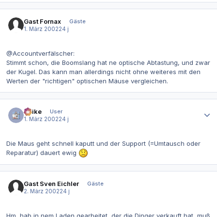
Gast Fornax
Gäste
1. März 2002
24 j
@Accountverfälscher:
Stimmt schon, die Boomslang hat ne optische Abtastung, und zwar
der Kugel. Das kann man allerdings nicht ohne weiteres mit den
Werten der "richtigen" optischen Mäuse vergleichen.
Autor-Statistiken
Spike
User
1. März 2002
24 j
Die Maus geht schnell kaputt und der Support (=Umtausch oder
Reparatur) dauert ewig
Gast Sven Eichler
Gäste
2. März 2002
24 j
Hm, hab in nem Laden gearbeitet, der die Dinger verkauft hat, muß