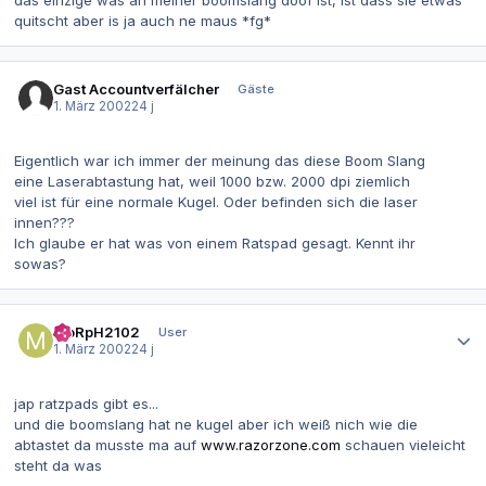
das einzige was an meiner boomslang doof ist, ist dass sie etwas
quitscht aber is ja auch ne maus *fg*
Gast Accountverfälcher
Gäste
1. März 2002
24 j
Eigentlich war ich immer der meinung das diese Boom Slang
eine Laserabtastung hat, weil 1000 bzw. 2000 dpi ziemlich
viel ist für eine normale Kugel. Oder befinden sich die laser
innen???
Ich glaube er hat was von einem Ratspad gesagt. Kennt ihr
sowas?
Autor-Statistiken
MoRpH2102
User
1. März 2002
24 j
jap ratzpads gibt es...
und die boomslang hat ne kugel aber ich weiß nich wie die
abtastet da musste ma auf
www.razorzone.com
schauen vieleicht
steht da was