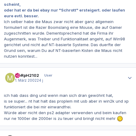
scheint,
oder hat er da bei ebay nur "Schrott" ersteigert. oder laufen
eure evtl. besser.
Ich selber habe die Maus zwar nicht aber ganz allgemein
formuliert ist die Razer Boomslang eine Mouse, die auf Gamer
zugeschnitten wurde. Dementsprechend hat die Firma ihr
Augenmerk, was Treiber und Funktionalitaet angeht, auf Win98
gerichtet und nicht auf NT-basierte Systeme. Das duerfte der
Grund sein, warum Du auf NT-basierten Kisten die Maus nicht
nutzen konntest...
Autor-Statistiken
MoRpH2102
User
1. März 2002
24 j
ich hab dass ding und wenn man sich dran gewöhnt hat,
is se super... nt hat halt das proplem mit usb aber in win2k und xp
funktioniert die bei mir einwandfrei.
Würde aber nicht den ps2 adapter verwenden und beim kaufen
nur ne 1000er die 2000er is zu teuer und bringt nicht mehr