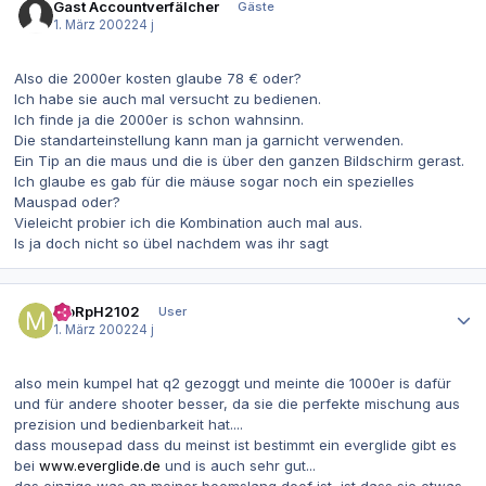
Gast Accountverfälcher
Gäste
1. März 2002
24 j
Also die 2000er kosten glaube 78 € oder?
Ich habe sie auch mal versucht zu bedienen.
Ich finde ja die 2000er is schon wahnsinn.
Die standarteinstellung kann man ja garnicht verwenden.
Ein Tip an die maus und die is über den ganzen Bildschirm gerast.
Ich glaube es gab für die mäuse sogar noch ein spezielles
Mauspad oder?
Vieleicht probier ich die Kombination auch mal aus.
Is ja doch nicht so übel nachdem was ihr sagt
Autor-Statistiken
MoRpH2102
User
1. März 2002
24 j
also mein kumpel hat q2 gezoggt und meinte die 1000er is dafür
und für andere shooter besser, da sie die perfekte mischung aus
prezision und bedienbarkeit hat....
dass mousepad dass du meinst ist bestimmt ein everglide gibt es
bei
www.everglide.de
und is auch sehr gut...