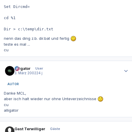
Set Dircmd=

cd %1

Dir > c:\temp\dir.txt
nenn das ding z.b. dir.bat und fertig
teste es mal ...
cu
Autor-Statistiken
alligator
User
3. März 2002
24 j
AUTOR
Danke MCL,
aber isch halt wieder nur ohne Unteverzeichnisse
cu
alligator
Gast Terwilliger
Gäste