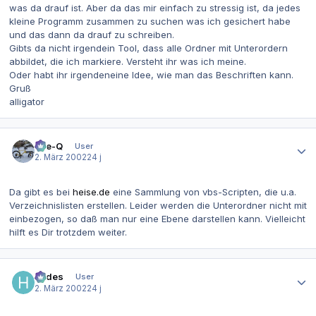
was da drauf ist. Aber da das mir einfach zu stressig ist, da jedes
kleine Programm zusammen zu suchen was ich gesichert habe
und das dann da drauf zu schreiben.
Gibts da nicht irgendein Tool, dass alle Ordner mit Unterordern
abbildet, die ich markiere. Versteht ihr was ich meine.
Oder habt ihr irgendeneine Idee, wie man das Beschriften kann.
Gruß
alligator
Autor-Statistiken
Eye-Q
User
2. März 2002
24 j
Da gibt es bei
heise.de
eine Sammlung von vbs-Scripten, die u.a.
Verzeichnislisten erstellen. Leider werden die Unterordner nicht mit
einbezogen, so daß man nur eine Ebene darstellen kann. Vielleicht
hilft es Dir trotzdem weiter.
Autor-Statistiken
hades
User
2. März 2002
24 j