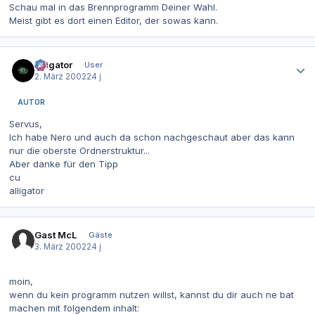
Schau mal in das Brennprogramm Deiner Wahl.
Meist gibt es dort einen Editor, der sowas kann.
Autor-Statistiken
alligator
User
2. März 2002
24 j
AUTOR
Servus,
Ich habe Nero und auch da schon nachgeschaut aber das kann
nur die oberste Ordnerstruktur...
Aber danke für den Tipp
cu
alligator
Gast McL
Gäste
3. März 2002
24 j
moin,
wenn du kein programm nutzen willst, kannst du dir auch ne bat
machen mit folgendem inhalt: