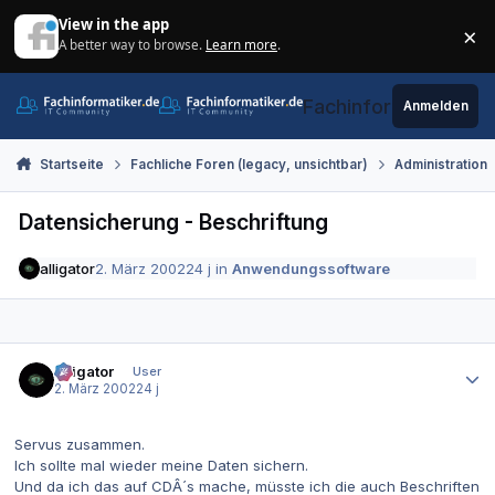
Zum Inhalt springen
View in the app
×
A better way to browse.
Learn more
.
Di
Fachinformatiker.de
Anmelden
Startseite
Fachliche Foren (legacy, unsichtbar)
Administration
Datensicherung - Beschriftung
alligator
2. März 2002
24 j
in
Anwendungssoftware
Autor-Statistiken
alligator
User
2. März 2002
24 j
Servus zusammen.
Ich sollte mal wieder meine Daten sichern.
Und da ich das auf CDÂ´s mache, müsste ich die auch Beschriften