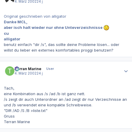
4. März 2002
24 j
Original geschrieben von alligator
Danke MCL,
aber isch halt wieder nur ohne Unteverzeichnisse
cu
alligator
benutz einfach "dir /s", das sollte deine Probleme lösen... oder
willst du lieber ein externes komfortables proggi benutzen?
Autor-Statistiken
Terran Marine
User
4. März 2002
24 j
Tach,
eine Kombination aus /s /ad /b ist ganz nett.
/s zeigt dir auch Unterordner an /ad zeigt dir nur Verzeichnisse an
und /b verwendet eine kompakte Schreibweise.
"DIR /AD /S /B >liste.txt"
Gruss
Terran Marine