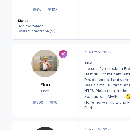
3k
107
Beiträge
Reputation
Status:
Berufserfahren
Systemintegration (SI)
4. März 2002
24 j
Also,
die sog. "versteckten Fr
Hast du "C" mit dem Date
D.h. du kannst Laufwerke
Flori
Was dir mit FAT fehlt, a
NTFS-Platte nicht in de
User
So, das war AFAIK it....
Hoffe, es war kurz und k
606
10
Beiträge
Reputation
Flori
4. März 2002
24 j