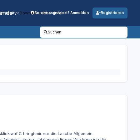
er.de
mmunity
Downloads
Jobs
Info
Bereits registriert? Anmelden
Registrieren
Suchen
lick auf C bringt mir nur die Lasche Allgemein.
 Administratoren. Jetzt meine Frage: Wie kann ich die