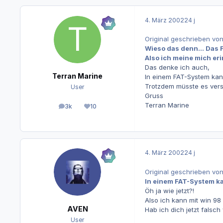
4. März 2002
24 j
Original geschrieben vo
Wieso das denn... Das Fi
Also ich meine mich er
Das denke ich auch,
Terran Marine
In einem FAT-System kann
Trotzdem müsste es vers
User
Gruss
Terran Marine
3k
10
Beiträge
Reputation
4. März 2002
24 j
Original geschrieben vo
In einem FAT-System ka
Öh ja wie jetzt?!
Also ich kann mit win 98
AVEN
Hab ich dich jetzt falsc
User