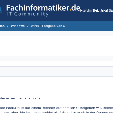
Fachinformatik
Beiträge
Co
tion
Windows
WINNT Freigabe von C
kleine bescheidene Frage:
ice Pack3 läuft auf einem Rechner auf dem ich C freigeben will. Rechtsk
lem, aber, bin lokal angemeldet als Admin, bin auch in der Gruppe der