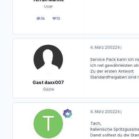
User
3k
10
Beiträge
Reputation
4. März 2002
24 j
Service Pack kann ich ne
ich net gewährleisten ob
Zu der ersten Antwort:
Standardfreigaben sind n
Gast daxx007
Gäste
4. März 2002
24 j
Tach,
italienische Spritzgussma
Damit solltest du die St