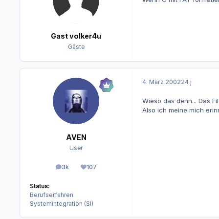
Gast volker4u
Gäste
4. März 2002
24 j
Wieso das denn... Das Fil
Also ich meine mich erin
AVEN
User
3k
107
Beiträge
Reputation
Status:
Berufserfahren
Systemintegration (SI)