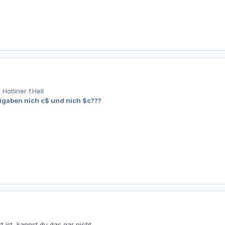
Hotliner f.Hell
igaben nich c$ und nich $c???
ist, kannst du das gar nicht....