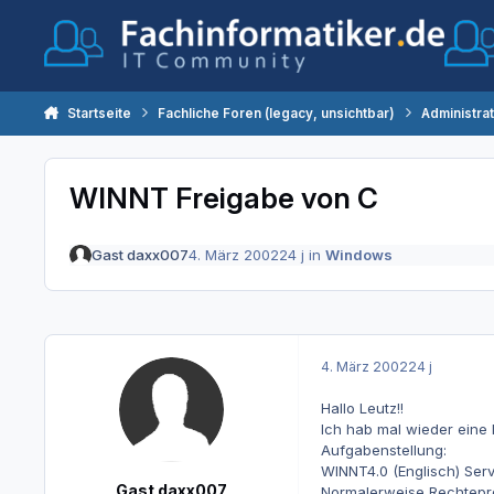
Zum Inhalt springen
Startseite
Fachliche Foren (legacy, unsichtbar)
Administra
WINNT Freigabe von C
Gast daxx007
4. März 2002
24 j
in
Windows
4. März 2002
24 j
Hallo Leutz!!
Ich hab mal wieder eine 
Aufgabenstellung:
WINNT4.0 (Englisch) Serv
Gast daxx007
Normalerweise Rechteprob