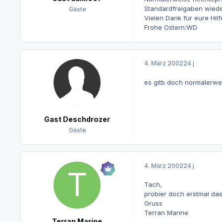
Standardfreigaben wiede
Gäste
Vielen Dank für eure Hilf
Frohe Ostern:WD
4. März 2002
24 j
es gitb doch normalerwe
Gast Deschdrozer
Gäste
4. März 2002
24 j
Tach,
probier doch erstmal das 
Gruss
Terran Marine
Terran Marine