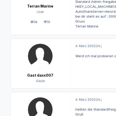
Standard Admin-freigabe
Terran Marine
HKEY_LOCAL_MACHINE\SY
AutoShareServer=dword:00
User
bei dir steht es auf : 00
Gruss
3k
10
Beiträge
Reputation
Terran Marine
4. März 2002
24 j
Werd ich mal probieren d
Gast daxx007
Gäste
4. März 2002
24 j
heißen die Standardfrei
Gruß