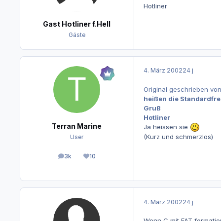
Hotliner
Gast Hotliner f.Hell
Gäste
4. März 2002
24 j
Original geschrieben von 
heißen die Standardfre
Gruß
Hotliner
Terran Marine
Ja heissen sie
(Kurz und schmerzlos)
User
3k
10
Beiträge
Reputation
4. März 2002
24 j
Wenn C mit FAT formatiert 