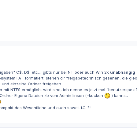
eigaben" C$, D$, etc.... gibts nur bei NT oder auch Win 2k
unabhängig
isystem FAT formatiert, stehen dir freigabetechnisch gesehen, die gle
 und einzelne Ordner freigeben.
ber mit NTFS ermöglicht wird sind, ich nenne es jetzt mal "benutzerspez
n Ordner Eigene Dateien zb vom Admin linsen (=kucken
) kannst.
ompakt das Wesentliche und auch soweit i.O. ?!!