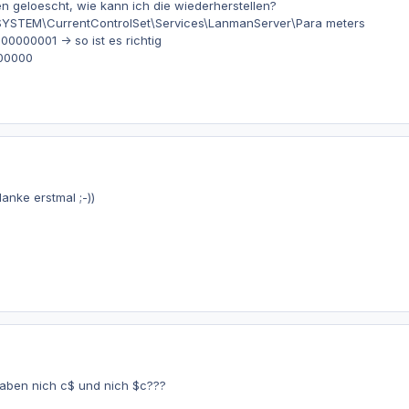
n geloescht, wie kann ich die wiederherstellen?
STEM\CurrentControlSet\Services\LanmanServer\Para meters
000001 -> so ist es richtig
000000
anke erstmal ;-))
gaben nich c$ und nich $c???