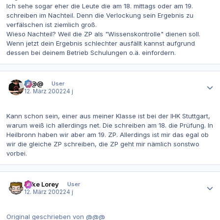
Ich sehe sogar eher die Leute die am 18. mittags oder am 19.
schreiben im Nachteil. Denn die Verlockung sein Ergebnis zu
verfälschen ist ziemlich groß.
Wieso Nachteil? Weil die ZP als "Wissenskontrolle" dienen soll.
Wenn jetzt dein Ergebnis schlechter ausfällt kannst aufgrund
dessen bei deinem Betrieb Schulungen o.ä. einfordern.
Autor-Statistiken
@@@
User
12. März 2002
24 j
Kann schon sein, einer aus meiner Klasse ist bei der IHK Stuttgart,
warum weiß ich allerdings net. Die schreiben am 18. die Prüfung. In
Heilbronn haben wir aber am 19. ZP. Allerdings ist mir das egal ob
wir die gleiche ZP schreiben, die ZP geht mir nämlich sonstwo
vorbei.
Autor-Statistiken
Mike Lorey
User
12. März 2002
24 j
Original geschrieben von @@@