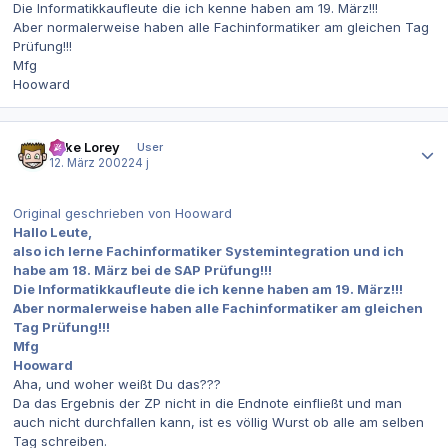
Die Informatikkaufleute die ich kenne haben am 19. März!!!
Aber normalerweise haben alle Fachinformatiker am gleichen Tag
Prüfung!!!
Mfg
Hooward
Autor-Statistiken
Mike Lorey
User
12. März 2002
24 j
Original geschrieben von Hooward
Hallo Leute,
also ich lerne Fachinformatiker Systemintegration und ich
habe am 18. März bei de SAP Prüfung!!!
Die Informatikkaufleute die ich kenne haben am 19. März!!!
Aber normalerweise haben alle Fachinformatiker am gleichen
Tag Prüfung!!!
Mfg
Hooward
Aha, und woher weißt Du das???
Da das Ergebnis der ZP nicht in die Endnote einfließt und man
auch nicht durchfallen kann, ist es völlig Wurst ob alle am selben
Tag schreiben.