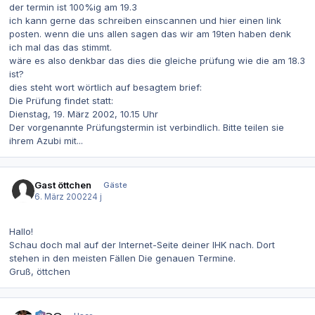
der termin ist 100%ig am 19.3
ich kann gerne das schreiben einscannen und hier einen link
posten. wenn die uns allen sagen das wir am 19ten haben denk
ich mal das das stimmt.
wäre es also denkbar das dies die gleiche prüfung wie die am 18.3
ist?
dies steht wort wörtlich auf besagtem brief:
Die Prüfung findet statt:
Dienstag, 19. März 2002, 10.15 Uhr
Der vorgenannte Prüfungstermin ist verbindlich. Bitte teilen sie
ihrem Azubi mit...
Gast öttchen
Gäste
6. März 2002
24 j
Hallo!
Schau doch mal auf der Internet-Seite deiner IHK nach. Dort
stehen in den meisten Fällen Die genauen Termine.
Gruß, öttchen
Autor-Statistiken