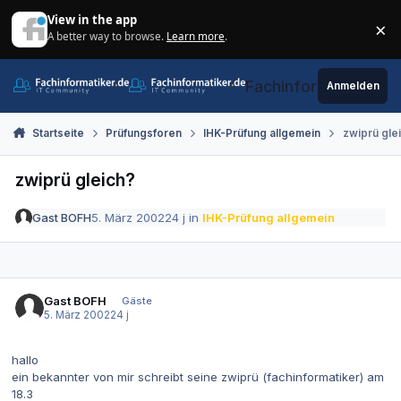
Zum Inhalt springen
View in the app
×
A better way to browse.
Learn more
.
Di
Fachinformatiker.de
Anmelden
Startseite
Prüfungsforen
IHK-Prüfung allgemein
zwiprü gle
zwiprü gleich?
Gast BOFH
5. März 2002
24 j
in
IHK-Prüfung allgemein
Gast BOFH
Gäste
5. März 2002
24 j
hallo
ein bekannter von mir schreibt seine zwiprü (fachinformatiker) am
18.3