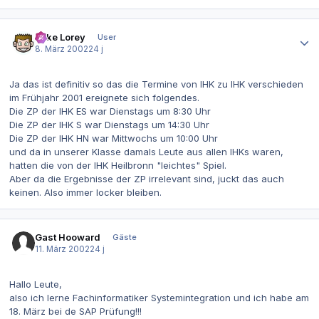
Autor-Statistiken
Mike Lorey
User
8. März 2002
24 j
Ja das ist definitiv so das die Termine von IHK zu IHK verschieden
im Frühjahr 2001 ereignete sich folgendes.
Die ZP der IHK ES war Dienstags um 8:30 Uhr
Die ZP der IHK S war Dienstags um 14:30 Uhr
Die ZP der IHK HN war Mittwochs um 10:00 Uhr
und da in unserer Klasse damals Leute aus allen IHKs waren,
hatten die von der IHK Heilbronn "leichtes" Spiel.
Aber da die Ergebnisse der ZP irrelevant sind, juckt das auch
keinen. Also immer locker bleiben.
Gast Hooward
Gäste
11. März 2002
24 j
Hallo Leute,
also ich lerne Fachinformatiker Systemintegration und ich habe am
18. März bei de SAP Prüfung!!!