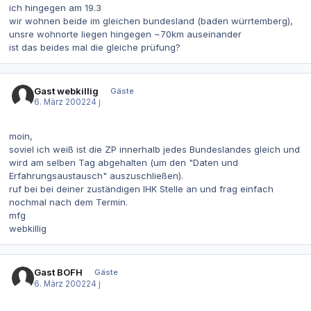
ich hingegen am 19.3
wir wohnen beide im gleichen bundesland (baden würrtemberg),
unsre wohnorte liegen hingegen ~70km auseinander
ist das beides mal die gleiche prüfung?
Gast webkillig
Gäste
6. März 2002
24 j
moin,
soviel ich weiß ist die ZP innerhalb jedes Bundeslandes gleich und
wird am selben Tag abgehalten (um den "Daten und
Erfahrungsaustausch" auszuschließen).
ruf bei bei deiner zuständigen IHK Stelle an und frag einfach
nochmal nach dem Termin.
mfg
webkillig
Gast BOFH
Gäste
6. März 2002
24 j