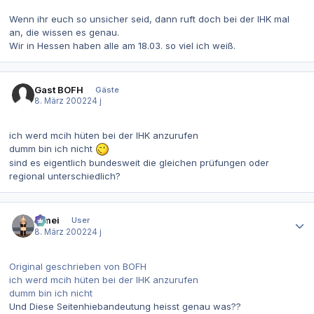
Wenn ihr euch so unsicher seid, dann ruft doch bei der IHK mal
an, die wissen es genau.
Wir in Hessen haben alle am 18.03. so viel ich weiß.
Gast BOFH
Gäste
8. März 2002
24 j
ich werd mcih hüten bei der IHK anzurufen
dumm bin ich nicht
sind es eigentlich bundesweit die gleichen prüfungen oder
regional unterschiedlich?
Autor-Statistiken
bimei
User
8. März 2002
24 j
Original geschrieben von BOFH
ich werd mcih hüten bei der IHK anzurufen
dumm bin ich nicht
Und Diese Seitenhiebandeutung heisst genau was??