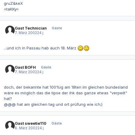
gruZ&keX
=taKKy=
Gast Technician
Gäste
7. März 2002
24 j
...und ich in Passau hab auch 18. März
Gast BOFH
Gäste
7. März 2002
24 j
doch, der bekannte hat 100%ig am 18ten im gleichen bundesland
wäre es möglich das die tipse der ihk das ganze etwas "verpeilt"
hat?
@@@ hat am gleichen tag und ort prüfung wie ich;)
Gast sweetie110
Gäste
8. März 2002
24 j