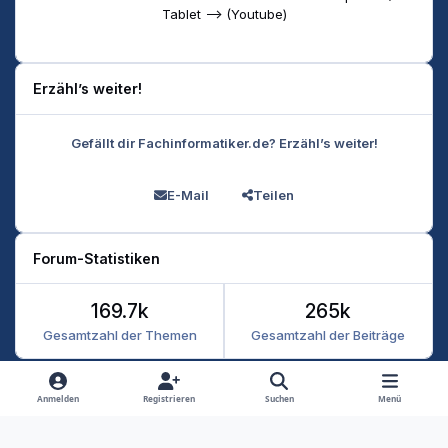
Tablet --> (Youtube)
Erzähl’s weiter!
Gefällt dir Fachinformatiker.de? Erzähl’s weiter!
E-Mail
Teilen
Forum-Statistiken
169.7k
265k
Gesamtzahl der Themen
Gesamtzahl der Beiträge
Heller Modus
Dunkler Modus
Systemeinstellung
Anmelden
Registrieren
Suchen
Menü
Datenschutz
Kontakt
Cookies
RSS