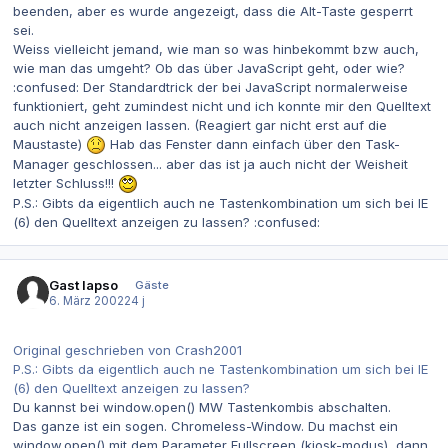
beenden, aber es wurde angezeigt, dass die Alt-Taste gesperrt
sei.
Weiss vielleicht jemand, wie man so was hinbekommt bzw auch,
wie man das umgeht? Ob das über JavaScript geht, oder wie?
:confused: Der Standardtrick der bei JavaScript normalerweise
funktioniert, geht zumindest nicht und ich konnte mir den Quelltext
auch nicht anzeigen lassen. (Reagiert gar nicht erst auf die
Maustaste)
Hab das Fenster dann einfach über den Task-
Manager geschlossen... aber das ist ja auch nicht der Weisheit
letzter Schluss!!!
P.S.: Gibts da eigentlich auch ne Tastenkombination um sich bei IE
(6) den Quelltext anzeigen zu lassen? :confused:
Gast lapso
Gäste
6. März 2002
24 j
Original geschrieben von Crash2001
P.S.: Gibts da eigentlich auch ne Tastenkombination um sich bei IE
(6) den Quelltext anzeigen zu lassen?
Du kannst bei window.open() MW Tastenkombis abschalten.
Das ganze ist ein sogen. Chromeless-Window. Du machst ein
window.open() mit dem Parameter Fullscreen (kiosk-modus), dann