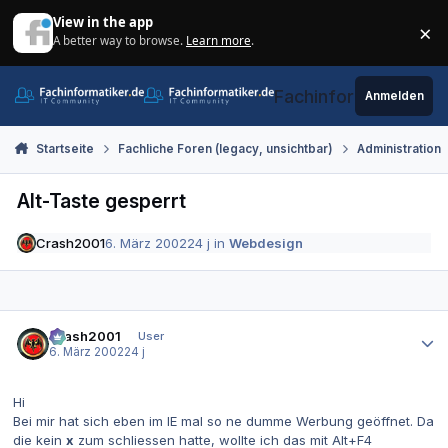
Zum Inhalt springen
View in the app
×
A better way to browse.
Learn more
.
Di
Fachinformatiker.de
Anmelden
Startseite
Fachliche Foren (legacy, unsichtbar)
Administration
Alt-Taste gesperrt
Crash2001
6. März 2002
24 j
in
Webdesign
Autor-Statistiken
Crash2001
User
6. März 2002
24 j
Hi
Bei mir hat sich eben im IE mal so ne dumme Werbung geöffnet. Da
die kein
x
zum schliessen hatte, wollte ich das mit Alt+F4