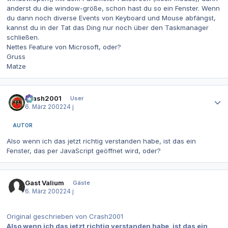
änderst du die window-größe, schon hast du so ein Fenster. Wenn
du dann noch diverse Events von Keyboard und Mouse abfängst,
kannst du in der Tat das Ding nur noch über den Taskmanager
schließen.
Nettes Feature von Microsoft, oder?
Gruss
Matze
Autor-Statistiken
Crash2001
User
6. März 2002
24 j
AUTOR
Also wenn ich das jetzt richtig verstanden habe, ist das ein
Fenster, das per JavaScript geöffnet wird, oder?
Gast Valium
Gäste
6. März 2002
24 j
Original geschrieben von Crash2001
Also wenn ich das jetzt richtig verstanden habe, ist das ein