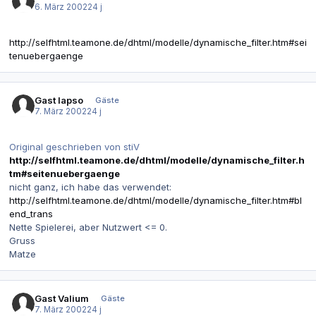
6. März 2002
24 j
http://selfhtml.teamone.de/dhtml/modelle/dynamische_filter.htm#sei
tenuebergaenge
Gast lapso
Gäste
7. März 2002
24 j
Original geschrieben von stiV
http://selfhtml.teamone.de/dhtml/modelle/dynamische_filter.h
tm#seitenuebergaenge
nicht ganz, ich habe das verwendet:
http://selfhtml.teamone.de/dhtml/modelle/dynamische_filter.htm#bl
end_trans
Nette Spielerei, aber Nutzwert <= 0.
Gruss
Matze
Gast Valium
Gäste
7. März 2002
24 j