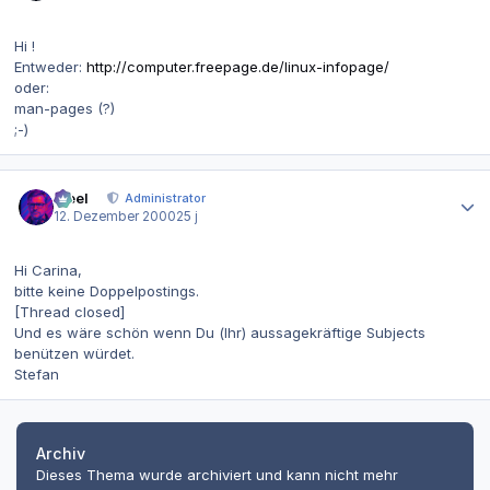
Hi !
Entweder:
http://computer.freepage.de/linux-infopage/
oder:
man-pages (?)
;-)
Autor-Statistiken
steel
Administrator
12. Dezember 2000
25 j
Hi Carina,
bitte keine Doppelpostings.
[Thread closed]
Und es wäre schön wenn Du (Ihr) aussagekräftige Subjects
benützen würdet.
Stefan
Archiv
Dieses Thema wurde archiviert und kann nicht mehr