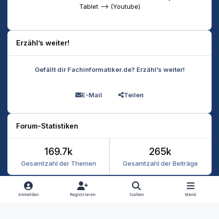
Tablet --> (Youtube)
Erzähl’s weiter!
Gefällt dir Fachinformatiker.de? Erzähl’s weiter!
E-Mail
Teilen
Forum-Statistiken
169.7k
265k
Gesamtzahl der Themen
Gesamtzahl der Beiträge
Heller Modus
Dunkler Modus
Systemeinstellung
Anmelden
Registrieren
Suchen
Menü
Datenschutz
Kontakt
Cookies
RSS