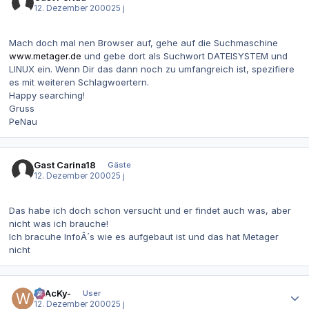
12. Dezember 2000
25 j
Mach doch mal nen Browser auf, gehe auf die Suchmaschine
www.metager.de
und gebe dort als Suchwort DATEISYSTEM und
LINUX ein. Wenn Dir das dann noch zu umfangreich ist, spezifiere
es mit weiteren Schlagwoertern.
Happy searching!
Gruss
PeNau
Gast Carina18
Gäste
12. Dezember 2000
25 j
Das habe ich doch schon versucht und er findet auch was, aber
nicht was ich brauche!
Ich bracuhe InfoÂ´s wie es aufgebaut ist und das hat Metager
nicht
Autor-Statistiken
-wAcKy-
User
12. Dezember 2000
25 j