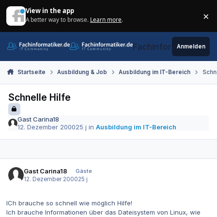
Zum Inhalt springen
View in the app
×
A better way to browse.
Learn more
.
Di
Fachinformatiker.de
Anmelden
Startseite
Ausbildung & Job
Ausbildung im IT-Bereich
Schne
Schnelle Hilfe
Gast Carina18
12. Dezember 2000
25 j
in
Ausbildung im IT-Bereich
Gast Carina18
Gäste
12. Dezember 2000
25 j
ICh brauche so schnell wie möglich Hilfe!
Ich brauche Informationen über das Dateisystem von Linux, wie