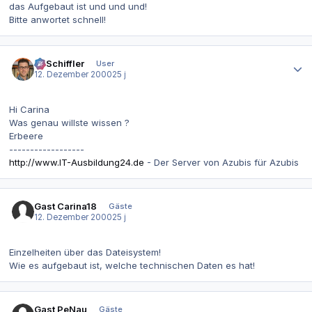
das Aufgebaut ist und und und!
Bitte anwortet schnell!
Autor-Statistiken
T. Schiffler
User
12. Dezember 2000
25 j
Hi Carina
Was genau willste wissen ?
Erbeere
------------------
http://www.IT-Ausbildung24.de
- Der Server von Azubis für Azubis
Gast Carina18
Gäste
12. Dezember 2000
25 j
Einzelheiten über das Dateisystem!
Wie es aufgebaut ist, welche technischen Daten es hat!
Gast PeNau
Gäste