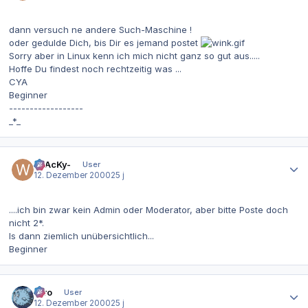
dann versuch ne andere Such-Maschine !
oder gedulde Dich, bis Dir es jemand postet
Sorry aber in Linux kenn ich mich nicht ganz so gut aus.....
Hoffe Du findest noch rechtzeitig was ...
CYA
Beginner
------------------
_*_
Autor-Statistiken
-wAcKy-
User
12. Dezember 2000
25 j
....ich bin zwar kein Admin oder Moderator, aber bitte Poste doch
nicht 2*.
Is dann ziemlich unübersichtlich...
Beginner
Autor-Statistiken
Tiro
User
12. Dezember 2000
25 j