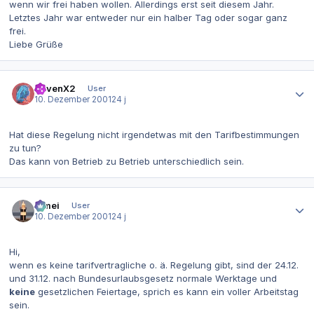
wenn wir frei haben wollen. Allerdings erst seit diesem Jahr.
Letztes Jahr war entweder nur ein halber Tag oder sogar ganz
frei.
Liebe Grüße
Autor-Statistiken
RavenX2
User
10. Dezember 2001
24 j
Hat diese Regelung nicht irgendetwas mit den Tarifbestimmungen
zu tun?
Das kann von Betrieb zu Betrieb unterschiedlich sein.
Autor-Statistiken
bimei
User
10. Dezember 2001
24 j
Hi,
wenn es keine tarifvertragliche o. ä. Regelung gibt, sind der 24.12.
und 31.12. nach Bundesurlaubsgesetz normale Werktage und
keine
gesetzlichen Feiertage, sprich es kann ein voller Arbeitstag
sein.