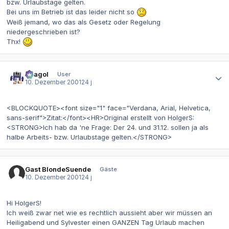
bzw. Urlaubstage gelten.
Bei uns im Betrieb ist das leider nicht so
Weiß jemand, wo das als Gesetz oder Regelung
niedergeschrieben ist?
Thx!
Autor-Statistiken
Beagol
User
10. Dezember 2001
24 j
<BLOCKQUOTE><font size="1" face="Verdana, Arial, Helvetica,
sans-serif">Zitat:</font><HR>Original erstellt von HolgerS:
<STRONG>Ich hab da 'ne Frage: Der 24. und 31.12. sollen ja als
halbe Arbeits- bzw. Urlaubstage gelten.</STRONG>
Gast BlondeSuende
Gäste
10. Dezember 2001
24 j
Hi HolgerS!
Ich weiß zwar net wie es rechtlich aussieht aber wir müssen an
Heiligabend und Sylvester einen GANZEN Tag Urlaub machen