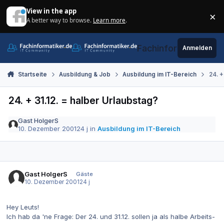
Zum Inhalt springen
View in the app
×
A better way to browse.
Learn more
.
Di
Fachinformatiker.de
Anmelden
Startseite
Ausbildung & Job
Ausbildung im IT-Bereich
24. +
24. + 31.12. = halber Urlaubstag?
Gast HolgerS
10. Dezember 2001
24 j
in
Ausbildung im IT-Bereich
Gast HolgerS
Gäste
10. Dezember 2001
24 j
Hey Leuts!
Ich hab da 'ne Frage: Der 24. und 31.12. sollen ja als halbe Arbeits-