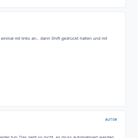
einmal mit links an... dann Shift gedrückt halten und mit
AUTOR
eder tun. Das geht so nicht, es muss automatisiert werden,