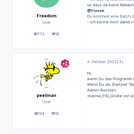
so dass da keine Meldun
@Fiesek
Freedom
Du könntest eine Batch-
- ich kenne mich damit ni
User
772
10
Beiträge
Reputation
4. Oktober 2002
23 j
Hi,
wenn Du das Programm in
Wenn Du als Startzeit "
Admin-Rechten.
peetman
:marine_FISI_Grüße von p
User
134
10
Beiträge
Reputation