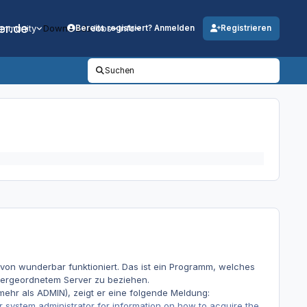
er.de
mmunity
Downloads
Jobs
Info
Bereits registriert? Anmelden
Registrieren
Suchen
von wunderbar funktioniert. Das ist ein Programm, welches
 übergeordnetem Server zu beziehen.
hr als ADMIN), zeigt er eine folgende Meldung:
r system administrator for information on how to acquire the