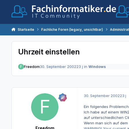
Zum Inhalt springen
Startseite
Fachliche Foren (legacy, unsichtbar)
Administra
Uhrzeit einstellen
Freedom
30. September 2002
23 j
in
Windows
30. September 2002
23 j
Ein folgendes Problemche
Ich habe auf einem WIN2
auf unterschiedlichen Cli
Wenn man sich auf dem S
Freedom
WARNING! Your current ac