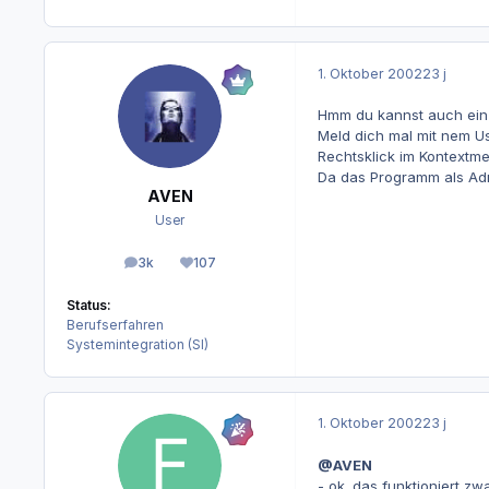
1. Oktober 2002
23 j
Hmm du kannst auch ein 
Meld dich mal mit nem Use
Rechtsklick im Kontextme
Da das Programm als Adm
AVEN
User
3k
107
Beiträge
Reputation
Status:
Berufserfahren
Systemintegration (SI)
1. Oktober 2002
23 j
@AVEN
- ok. das funktioniert z