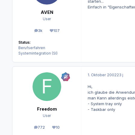
starten...
Einfach in "Eigenschaft
AVEN
User
3k
107
Beiträge
Reputation
Status:
Berufserfahren
Systemintegration (SI)
1. Oktober 2002
23 j
Hi,
ich glaube die Anwendung 
man Kann allerdings eiste
- System tray only
Freedom
- Taskbar only
User
772
10
Beiträge
Reputation