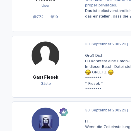
proper privilages.
User
Das ist selbstverständl
das einstellen, dass di
772
10
Beiträge
Reputation
30. September 2002
23 j
Grüß Dich
Du könntest eine Batch-
In dieser Batch-Datei st
GREETZ
Gast Fiesek
********
* Fiesek *
Gäste
********
30. September 2002
23 j
Hi...
Wenn die Zeiteinstellung