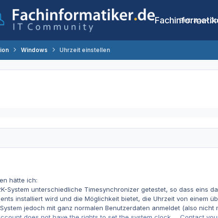
Fachinformatik
Beiträge
Co
tion
Windows
Uhrzeit einstellen
n hätte ich:
K-System unterschiedliche Timesynchronizer getestet, so dass eins da
ents installiert wird und die Möglichkeit bietet, die Uhrzeit von einem
ystem jedoch mit ganz normalen Benutzerdaten anmeldet (also nicht me
count does not have the rights to set the system clock..... Contact you