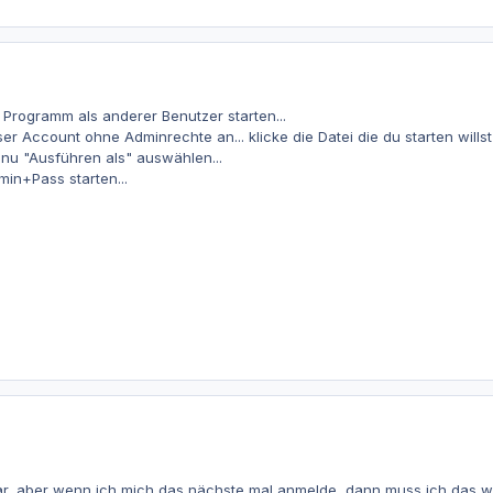
Programm als anderer Benutzer starten...
r Account ohne Adminrechte an... klicke die Datei die du starten willst 
nu "Ausführen als" auswählen...
in+Pass starten...
war, aber wenn ich mich das nächste mal anmelde, dann muss ich das wi