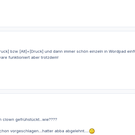
ruck] bzw [Alt]+[Druck] und dann immer schön einzeln in Wordpad einf
are funktioniert aber trotzdem!
 clown gefrühstückt...wie????
hon vorgeschlagen....hatter abba abgelehnt.....