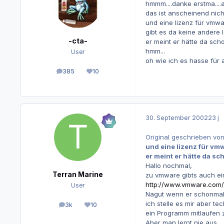
hmmm....danke erstma....a
das ist anscheinend nicht
und eine lizenz für vmwar
gibt es da keine andere 
-cta-
er meint er hätte da scho
hmm...
User
oh wie ich es hasse für a
385
10
Beiträge
Reputation
30. September 2002
23 j
Original geschrieben von
und eine lizenz für vmw
er meint er hätte da sc
Hallo nochmal,
Terran Marine
zu vmware gibts auch ein
http://www.vmware.com/
User
Nagut wenn er schonmal 
ich stelle es mir aber t
3k
10
Beiträge
Reputation
ein Programm mitlaufen
Aber man lernt nie aus ...