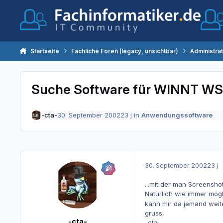
Zum Inhalt springen
Startseite
Fachliche Foren (legacy, unsichtbar)
Administra
Suche Software für WINNT WS/S
-cta-
30. September 2002
23 j
in
Anwendungssoftware
30. September 2002
23 j
...mit der man Screenshot
Natürlich wie immer mögli
kann mir da jemand weit
gruss,
-cta-
-cta-