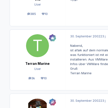
User
385
10
Beiträge
Reputation
30. September 2002
23 j
Nabend,
ist afaik auf dem normal
was funktioniert ist mit
installieren. Aus VMWa
Terran Marine
Infos über VMWare findes
Gruß
User
Terran Marine
3k
10
Beiträge
Reputation
30. September 2002
23 j