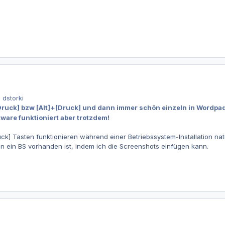
 dstorki
Druck] bzw [Alt]+[Druck] und dann immer schön einzeln in Wordpad
tware funktioniert aber trotzdem!
uck] Tasten funktionieren während einer Betriebssystem-Installation natür
n ein BS vorhanden ist, indem ich die Screenshots einfügen kann.