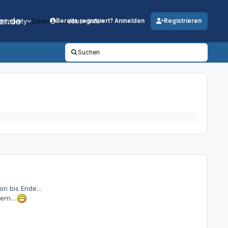
er.de
mmunity
Downloads
Jobs
Info
Bereits registriert? Anmelden
Registrieren
Suchen
n bis Ende...
rn....