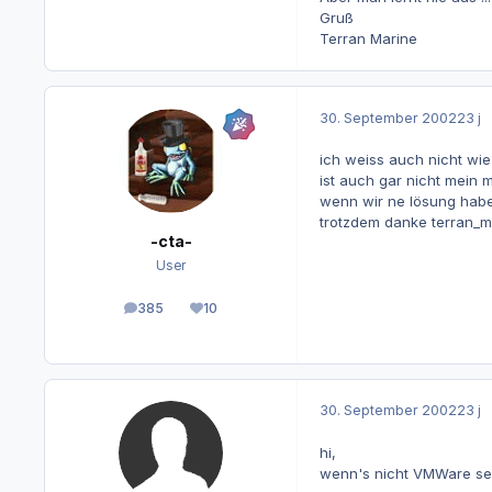
Gruß
Terran Marine
30. September 2002
23 j
ich weiss auch nicht wie d
ist auch gar nicht mein m
wenn wir ne lösung haben,
trotzdem danke terran_mar
-cta-
User
385
10
Beiträge
Reputation
30. September 2002
23 j
hi,
wenn's nicht VMWare sei