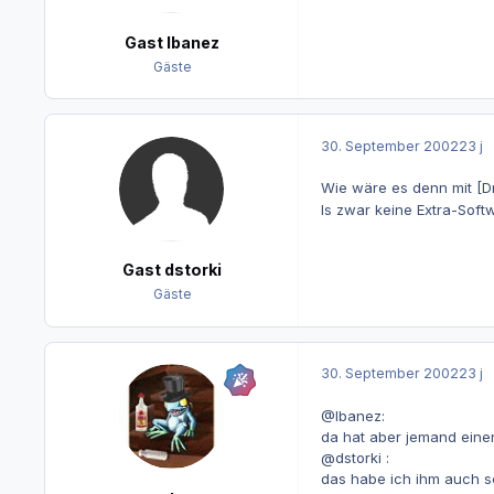
Gast Ibanez
Gäste
30. September 2002
23 j
Wie wäre es denn mit [D
Is zwar keine Extra-Softw
Gast dstorki
Gäste
30. September 2002
23 j
@Ibanez:
da hat aber jemand einen
@dstorki :
das habe ich ihm auch sc