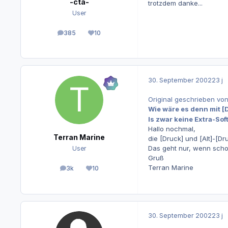
-cta-
trotzdem danke...
User
385
10
Beiträge
Reputation
30. September 2002
23 j
Original geschrieben von
Wie wäre es denn mit [
Is zwar keine Extra-Sof
Hallo nochmal,
Terran Marine
die [Druck] und [Alt]-[Dr
Das geht nur, wenn scho
User
Gruß
Terran Marine
3k
10
Beiträge
Reputation
30. September 2002
23 j