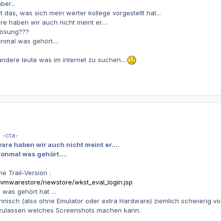
ber...
 das, was sich mein werter kollege vorgestellt hat...
e haben wir auch nicht meint er....
lösung???
nmal was gehört....
ndere leute was im internet zu suchen....
 -cta-
are haben wir auch nicht meint er....
honmal was gehört....
e Trail-Version :
vmwarestore/newstore/wkst_eval_login.jsp
was gehört hat ...
echnisch (also ohne Emulator oder extra Hardware) ziemlich schwierig vo
 zulassen welches Screenshots machen kann.