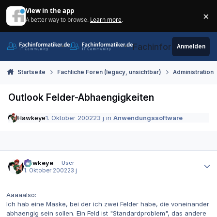
Zum Inhalt springen
View in the app
×
A better way to browse.
Learn more
.
Di
Fachinformatiker.de
Anmelden
Startseite
Fachliche Foren (legacy, unsichtbar)
Administration
Outlook Felder-Abhaengigkeiten
Hawkeye
1. Oktober 2002
23 j
in
Anwendungssoftware
Autor-Statistiken
Hawkeye
User
1. Oktober 2002
23 j
Aaaaalso:
Ich hab eine Maske, bei der ich zwei Felder habe, die voneinander
abhaengig sein sollen. Ein Feld ist "Standardproblem", das andere