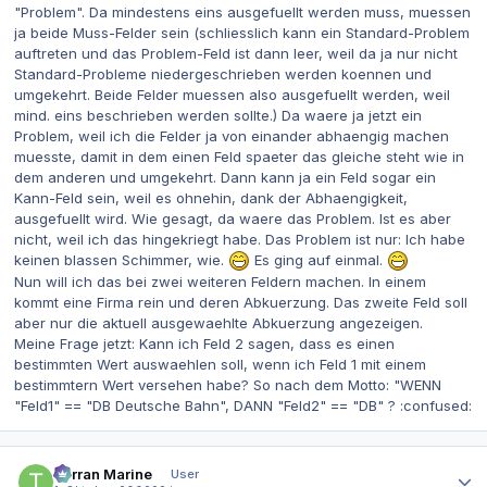
"Problem". Da mindestens eins ausgefuellt werden muss, muessen
ja beide Muss-Felder sein (schliesslich kann ein Standard-Problem
auftreten und das Problem-Feld ist dann leer, weil da ja nur nicht
Standard-Probleme niedergeschrieben werden koennen und
umgekehrt. Beide Felder muessen also ausgefuellt werden, weil
mind. eins beschrieben werden sollte.) Da waere ja jetzt ein
Problem, weil ich die Felder ja von einander abhaengig machen
muesste, damit in dem einen Feld spaeter das gleiche steht wie in
dem anderen und umgekehrt. Dann kann ja ein Feld sogar ein
Kann-Feld sein, weil es ohnehin, dank der Abhaengigkeit,
ausgefuellt wird. Wie gesagt, da waere das Problem. Ist es aber
nicht, weil ich das hingekriegt habe. Das Problem ist nur: Ich habe
keinen blassen Schimmer, wie.
Es ging auf einmal.
Nun will ich das bei zwei weiteren Feldern machen. In einem
kommt eine Firma rein und deren Abkuerzung. Das zweite Feld soll
aber nur die aktuell ausgewaehlte Abkuerzung angezeigen.
Meine Frage jetzt: Kann ich Feld 2 sagen, dass es einen
bestimmten Wert auswaehlen soll, wenn ich Feld 1 mit einem
bestimmtern Wert versehen habe? So nach dem Motto: "WENN
"Feld1" == "DB Deutsche Bahn", DANN "Feld2" == "DB" ? :confused:
Autor-Statistiken
Terran Marine
User