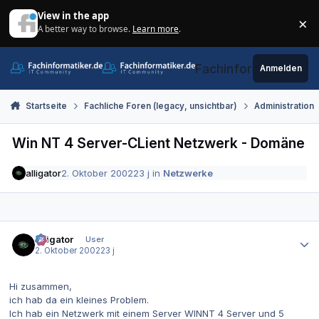
Zum Inhalt springen
View in the app
×
A better way to browse.
Learn more
.
Di
Fachinformatiker.de
Anmelden
Startseite
Fachliche Foren (legacy, unsichtbar)
Administration
Win NT 4 Server-CLient Netzwerk - Domäne
alligator
2. Oktober 2002
23 j
in
Netzwerke
Autor-Statistiken
alligator
User
2. Oktober 2002
23 j
Hi zusammen,
ich hab da ein kleines Problem.
Ich hab ein Netzwerk mit einem Server WINNT 4 Server und 5