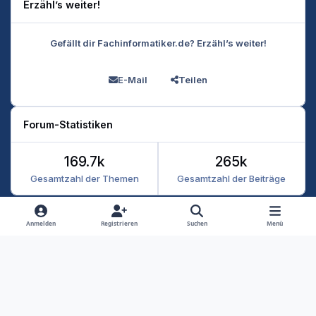
Erzähl’s weiter!
Gefällt dir Fachinformatiker.de? Erzähl’s weiter!
E-Mail
Teilen
Forum-Statistiken
169.7k
265k
Gesamtzahl der Themen
Gesamtzahl der Beiträge
Heller Modus
Dunkler Modus
Systemeinstellung
Anmelden
Registrieren
Suchen
Menü
Datenschutz
Kontakt
Cookies
RSS
Fachinformatiker 2026
Powered by
Invision Community