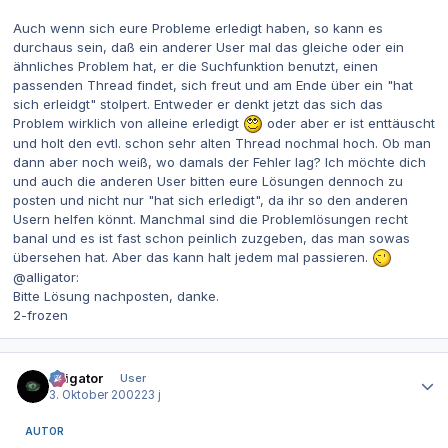
Auch wenn sich eure Probleme erledigt haben, so kann es
durchaus sein, daß ein anderer User mal das gleiche oder ein
ähnliches Problem hat, er die Suchfunktion benutzt, einen
passenden Thread findet, sich freut und am Ende über ein "hat
sich erleidgt" stolpert. Entweder er denkt jetzt das sich das
Problem wirklich von alleine erledigt
oder aber er ist enttäuscht
und holt den evtl. schon sehr alten Thread nochmal hoch. Ob man
dann aber noch weiß, wo damals der Fehler lag? Ich möchte dich
und auch die anderen User bitten eure Lösungen dennoch zu
posten und nicht nur "hat sich erledigt", da ihr so den anderen
Usern helfen könnt. Manchmal sind die Problemlösungen recht
banal und es ist fast schon peinlich zuzgeben, das man sowas
übersehen hat. Aber das kann halt jedem mal passieren.
@alligator:
Bitte Lösung nachposten, danke.
2-frozen
Autor-Statistiken
alligator
User
3. Oktober 2002
23 j
AUTOR