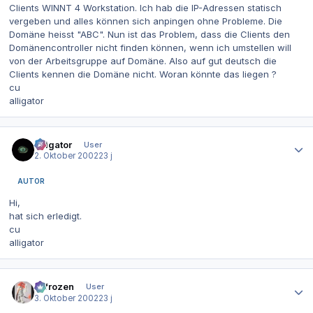
Clients WINNT 4 Workstation. Ich hab die IP-Adressen statisch
vergeben und alles können sich anpingen ohne Probleme. Die
Domäne heisst "ABC". Nun ist das Problem, dass die Clients den
Domänencontroller nicht finden können, wenn ich umstellen will
von der Arbeitsgruppe auf Domäne. Also auf gut deutsch die
Clients kennen die Domäne nicht. Woran könnte das liegen ?
cu
alligator
Autor-Statistiken
alligator
User
2. Oktober 2002
23 j
AUTOR
Hi,
hat sich erledigt.
cu
alligator
Autor-Statistiken
2-frozen
User
3. Oktober 2002
23 j