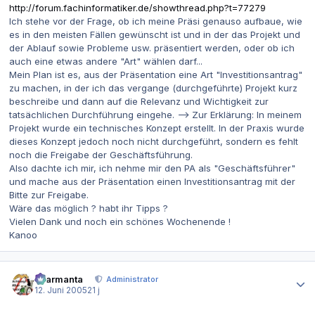
http://forum.fachinformatiker.de/showthread.php?t=77279
Ich stehe vor der Frage, ob ich meine Präsi genauso aufbaue, wie
es in den meisten Fällen gewünscht ist und in der das Projekt und
der Ablauf sowie Probleme usw. präsentiert werden, oder ob ich
auch eine etwas andere "Art" wählen darf...
Mein Plan ist es, aus der Präsentation eine Art "Investitionsantrag"
zu machen, in der ich das vergange (durchgeführte) Projekt kurz
beschreibe und dann auf die Relevanz und Wichtigkeit zur
tatsächlichen Durchführung eingehe. --> Zur Erklärung: In meinem
Projekt wurde ein technisches Konzept erstellt. In der Praxis wurde
dieses Konzept jedoch noch nicht durchgeführt, sondern es fehlt
noch die Freigabe der Geschäftsführung.
Also dachte ich mir, ich nehme mir den PA als "Geschäftsführer"
und mache aus der Präsentation einen Investitionsantrag mit der
Bitte zur Freigabe.
Wäre das möglich ? habt ihr Tipps ?
Vielen Dank und noch ein schönes Wochenende !
Kanoo
Autor-Statistiken
charmanta
Administrator
12. Juni 2005
21 j