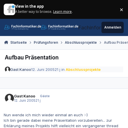
Zum Inhalt springen
View in the app
×
A better way to browse.
Learn more
.
Di
Fachinformatiker.de
Anmelden
Startseite
Prüfungsforen
Abschlussprojekte
Aufbau Präsen
Aufbau Präsentation
Gast Kanoo
12. Juni 2005
21 j
in
Abschlussprojekte
Gast Kanoo
Gäste
12. Juni 2005
21 j
Nun wende ich mich wieder einmal an euch :-)
Ich bin gerade dabei meine Präsentation vorzubereiten... zur
Erklärung meines Projekts hilft vielleicht ein vergangener thread