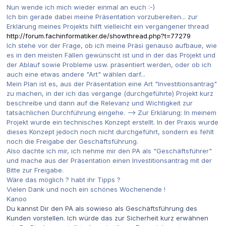
Nun wende ich mich wieder einmal an euch :-)
Ich bin gerade dabei meine Präsentation vorzubereiten... zur
Erklärung meines Projekts hilft vielleicht ein vergangener thread
http://forum.fachinformatiker.de/showthread.php?t=77279
Ich stehe vor der Frage, ob ich meine Präsi genauso aufbaue, wie
es in den meisten Fällen gewünscht ist und in der das Projekt und
der Ablauf sowie Probleme usw. präsentiert werden, oder ob ich
auch eine etwas andere "Art" wählen darf...
Mein Plan ist es, aus der Präsentation eine Art "Investitionsantrag"
zu machen, in der ich das vergange (durchgeführte) Projekt kurz
beschreibe und dann auf die Relevanz und Wichtigkeit zur
tatsächlichen Durchführung eingehe. --> Zur Erklärung: In meinem
Projekt wurde ein technisches Konzept erstellt. In der Praxis wurde
dieses Konzept jedoch noch nicht durchgeführt, sondern es fehlt
noch die Freigabe der Geschäftsführung.
Also dachte ich mir, ich nehme mir den PA als "Geschäftsführer"
und mache aus der Präsentation einen Investitionsantrag mit der
Bitte zur Freigabe.
Wäre das möglich ? habt ihr Tipps ?
Vielen Dank und noch ein schönes Wochenende !
Kanoo
Du kannst Dir den PA als sowieso als Geschäftsführung des
Kunden vorstellen. Ich würde das zur Sicherheit kurz erwähnen