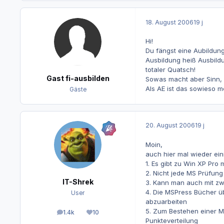
18. August 2006
19 j
Hi!
Du fängst eine Aubildung
Ausbildung heiß Ausbildu
totaler Quatsch!
Gast fi-ausbilden
Sowas macht aber Sinn, 
Als AE ist das sowieso m
Gäste
20. August 2006
19 j
Moin,
auch hier mal wieder eini
1. Es gibt zu Win XP Pr
2. Nicht jede MS Prüfun
IT-Shrek
3. Kann man auch mit zwe
4. Die MSPress Bücher ü
User
abzuarbeiten
5. Zum Bestehen einer M
1.4k
10
Beiträge
Reputation
Punkteverteilung