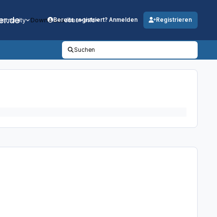
er.de
mmunity
Downloads
Jobs
Info
Bereits registriert? Anmelden
Registrieren
Suchen