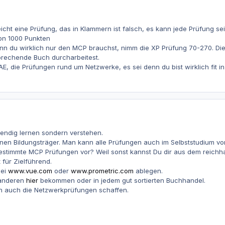
reicht eine Prüfung, das in Klammern ist falsch, es kann jede Prüfung sei
von 1000 Punkten
nn du wirklich nur den MCP brauchst, nimm die XP Prüfung 70-270. Die
rechende Buch durcharbeitest.
AE, die Prüfungen rund um Netzwerke, es sei denn du bist wirklich fit i
wendig lernen sondern verstehen.
inen Bildungsträger. Man kann alle Prüfungen auch im Selbststudium vo
stimmte MCP Prüfungen vor? Weil sonst kannst Du dir aus dem reichha
 für Zielführend.
bei
www.vue.com
oder
www.prometric.com
ablegen.
 anderen
hier
bekommen oder in jedem gut sortierten Buchhandel.
nn auch die Netzwerkprüfungen schaffen.