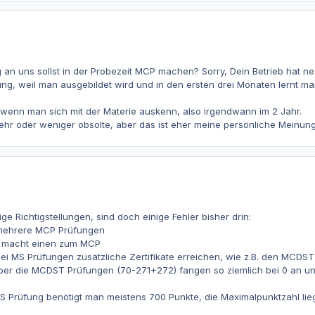
 an uns sollst in der Probezeit MCP machen? Sorry, Dein Betrieb hat ne
ng, weil man ausgebildet wird und in den ersten drei Monaten lernt ma
wenn man sich mit der Materie auskenn, also irgendwann im 2 Jahr.
ehr oder weniger obsolte, aber das ist eher meine persönliche Meinung.
ge Richtigstellungen, sind doch einige Fehler bisher drin:
o mehrere MCP Prüfungen
g macht einen zum MCP
i MS Prüfungen zusätzliche Zertifikate erreichen, wie z.B. den MCDST, d
ber die MCDST Prüfungen (70-271+272) fangen so ziemlich bei 0 an und 
S Prüfung benötigt man meistens 700 Punkte, die Maximalpunktzahl lie