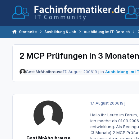
Zum Inhalt springen
Startseite
Ausbildung & Job
Ausbildung im IT-Bereich
2 MCP Prüfungen in 3 Monate
Gast MrAhoibrause
17. August 2006
19 j
in
Ausbildung im I
17. August 2006
19 j
Hallo ihr Leute im Forum,
ich mache ab 01.09.2006
entwicklung. Als Bedingu
(3 Monate) 2 MCP Prüfun
Gast MrAhoibrause
Ich muss dazu sagen, da