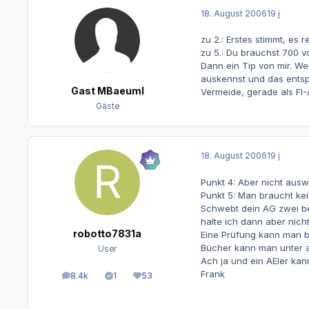
18. August 2006
19 j
zu 2.: Erstes stimmt, es 
zu 5.: Du brauchst 700 
Dann ein Tip von mir. We
auskennst und das entsp
Gast MBaeuml
Vermeide, gerade als FI-
Gäste
18. August 2006
19 j
Punkt 4: Aber nicht aus
Punkt 5: Man braucht ke
Schwebt dein AG zwei be
halte ich dann aber nicht
robotto7831a
Eine Prüfung kann man 
Bücher kann man unter
User
Ach ja und ein AEler ka
Frank
8.4k
1
53
Beiträge
Lösungen
Reputation