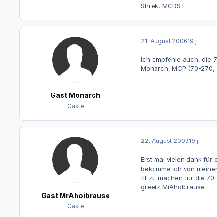
Shrek, MCDST
21. August 2006
19 j
Ich empfehle auch, die 
Monarch, MCP (70-270, -
Gast Monarch
Gäste
22. August 2006
19 j
Erst mal vielen dank für 
bekomme ich von meinem 
fit zu machen für die 7
greetz MrAhoibrause
Gast MrAhoibrause
Gäste