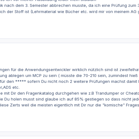
tik nach dem 3. Semester abbrechen musste, da ich eine Prüfung zum 3
h der Stoff ist (Lehrmaterial wie Bücher etc. wird mir von meinem AG ge
ngen für die Anwendungsentwickler wirklich nützlich sind ist zweifelhaf
fung ablegen um MCP zu sein ( müsste die 70-210 sein, zumindest hieß 
i für den ***** sofern Du nicht noch 2 weitere Prüfungen machst damit
r,ADS etc.
die mit Dir den Fragenkatalog durchgehen wie z.B Trandumper or Cheat
ie Du holen musst sind glaube ich auf 85% gestiegen so dass nicht jed
iese Zerts weil die meisten eigentlich mit Dir nur die "komische" Frages