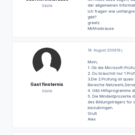
der allgemeinen Informa
Gäste
ich fragen wie umfangreic
gibt?
greetz
MrAhoibrause
18. August 2006
19 j
Moin,
1. Ob die Microsoft-Prüfu
2. Du brauchst nur 1 Prü
3.Die 2.Prüfung ist quas
Gast finsternis
Bereiche Netzwerk,Serve
4. Gibt Hilfsprogramme 
Gäste
5. Die Mindestprozente d
des Bildungsträgers für d
beizubringen.
Gruß
Alex