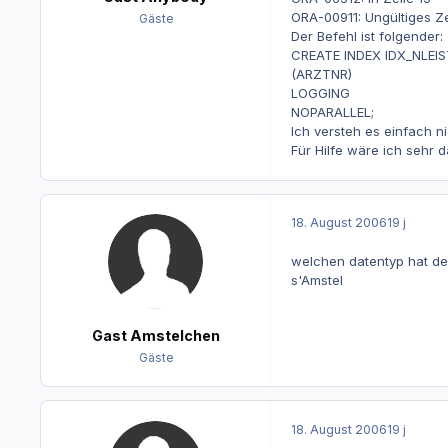
ORA-00911: Ungültiges Z
Gäste
Der Befehl ist folgender:
CREATE INDEX IDX_NLEI
(ARZTNR)
LOGGING
NOPARALLEL;
Ich versteh es einfach ni
Für Hilfe wäre ich sehr 
18. August 2006
19 j
welchen datentyp hat de
s'Amstel
Gast Amstelchen
Gäste
18. August 2006
19 j