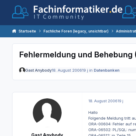
Zum Inhalt springen
Startseite
Fachliche Foren (legacy, unsichtbar)
Administra
Fehlermeldung und Behebung
Gast Anybody
18. August 2006
19 j
in
Datenbanken
18. August 2006
19 j
Hallo
Folgende Meldung tritt a
ORA-00604: Fehler auf r
ORA-06502: PL/SQL: nume
Gast Anybody
ORA-06512: in Zeile 15