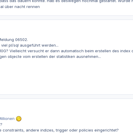
dass das dauern könnte. Hab es deswegen nochmal gestartet. Wurde 
 mal über nacht rennen
e Meldung 06502.
 viel pl/sql ausgeführt werden...
0G? Vielleicht versucht er dann automatisch beim erstellen des index die
gen objecte vom erstellen der statistiken ausnehmen...
Millionen
t?
constraints, andere indizes, trigger oder policies eingerichtet?