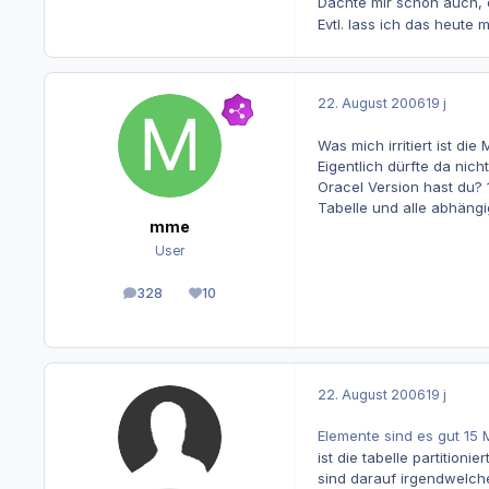
Dachte mir schon auch, 
Evtl. lass ich das heute
22. August 2006
19 j
Was mich irritiert ist di
Eigentlich dürfte da nicht
Oracel Version hast du? 1
Tabelle und alle abhängi
mme
User
328
10
Beiträge
Reputation
22. August 2006
19 j
Elemente sind es gut 15 
ist die tabelle partitionier
sind darauf irgendwelche 