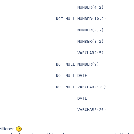
                                NUMBER(4,2)

                        NOT NULL NUMBER(10,2)

                                NUMBER(8,2)

                                NUMBER(8,2)

                                VARCHAR2(5)

                       NOT NULL NUMBER(9)

                       NOT NULL DATE

                        NOT NULL VARCHAR2(20)

                                DATE

                                 VARCHAR2(20)
Millionen