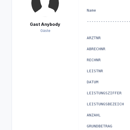
 Name               
 ------------------
Gast Anybody
Gäste
 ARZTNR             
 ABRECHNR           
 RECHNR             
 LEISTNR            
 DATUM              
 LEISTUNGSZIFFER   
 LEISTUNGSBEZEICH  
 ANZAHL             
 GRUNDBETRAG        