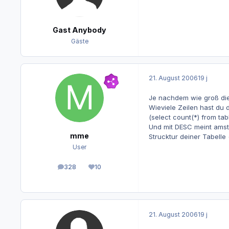
Gast Anybody
Gäste
21. August 2006
19 j
Je nachdem wie groß die
Wieviele Zeilen hast du 
(select count(*) from tab
Und mit DESC meint amste
mme
Strucktur deiner Tabelle 
User
328
10
Beiträge
Reputation
21. August 2006
19 j