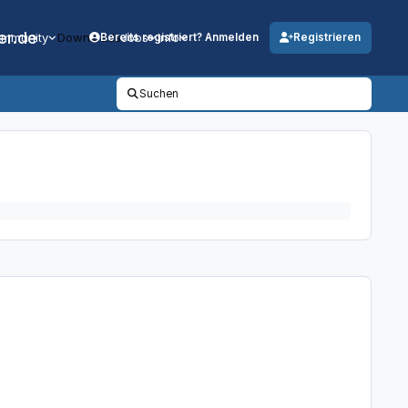
er.de
mmunity
Downloads
Jobs
Info
Bereits registriert? Anmelden
Registrieren
Suchen