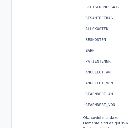
 STEIGERUNGSSATZ    
 GESAMTBETRAG      
 ALLGKOSTEN         
 BESKOSTEN          
 ZAHN               
 PATIENTENNR        
 ANGELEGT_AM        
 ANGELEGT_VON      
 GEAENDERT_AM       
 GEAENDERT_VON     
Ok.. soviel mal dazu
Elemente sind es gut 15 