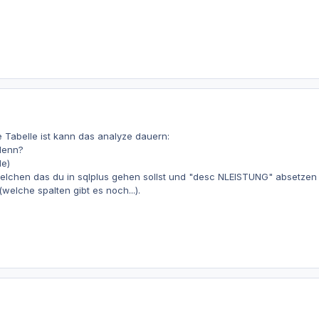
 Tabelle ist kann das analyze dauern:
denn?
le)
lchen das du in sqlplus gehen sollst und "desc NLEISTUNG" absetzen s
(welche spalten gibt es noch...).