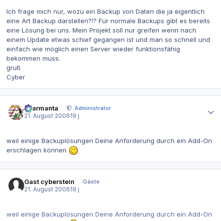
Ich frage mich nur, wozu ein Backup von Daten die ja eigentlich
eine Art Backup darstellen?!? Für normale Backups gibt es bereits
eine Lösung bei uns. Mein Projekt soll nur greifen wenn nach
einem Update etwas schief gegangen ist und man so schnell und
einfach wie möglich einen Server wieder funktionsfähig
bekommen muss.
gruß
Cyber
Autor-Statistiken
charmanta
Administrator
21. August 2006
19 j
weil einige Backuplösungen Deine Anforderung durch ein Add-On
erschlagen können
Gast cyberstein
Gäste
21. August 2006
19 j
weil einige Backuplösungen Deine Anforderung durch ein Add-On