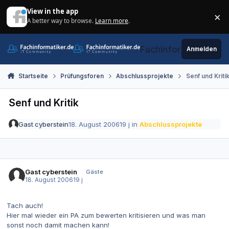
Zum Inhalt springen
View in the app
×
A better way to browse.
Learn more
.
Di
Fachinformatiker.de
Anmelden
Startseite
Prüfungsforen
Abschlussprojekte
Senf und Kriti
Senf und Kritik
Gast cyberstein
18. August 2006
19 j
in
Abschlussprojekte
Gast cyberstein
Gäste
18. August 2006
19 j
Tach auch!
Hier mal wieder ein PA zum bewerten kritisieren und was man
sonst noch damit machen kann!