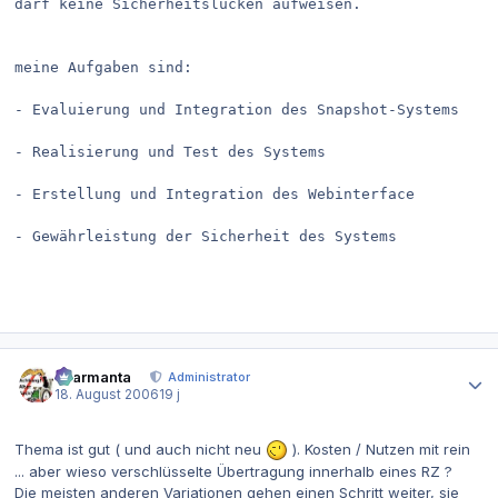
darf keine Sicherheitslücken aufweisen.

meine Aufgaben sind:

- Evaluierung und Integration des Snapshot-Systems

- Realisierung und Test des Systems 

- Erstellung und Integration des Webinterface 

- Gewährleistung der Sicherheit des Systems

Autor-Statistiken
charmanta
Administrator
18. August 2006
19 j
Thema ist gut ( und auch nicht neu
). Kosten / Nutzen mit rein
... aber wieso verschlüsselte Übertragung innerhalb eines RZ ?
Die meisten anderen Variationen gehen einen Schritt weiter, sie