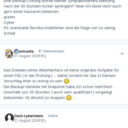
Eine Backup-Lösung würde meiner (unqualifizierten) Meinung
nach die 35 Stunden locker sprengen!? Aber ich lasse mich auch
gern einen besseren belehren.
greets
Cyber
PS: eventuelle Rechtschreibfehler sind die Folge von zu wenig
Schlaf.
Autor-Statistiken
charmanta
Administrator
21. August 2006
19 j
Das Erstellen eines Webinterface ist keine originäre Aufgabe für
einen FiSi ( in der Prüfung ) ... daher scheint mir das in Deinem
Vorschlag eher zu wenig zu sein
Die Backup-Variante mit Snapshot habe ich schon mehrfach
innerhalb von 35 Stunden ( auch sehr qualifiziert ) vorgelegt
bekommen. Ist absolut zu wuppen
Gast cyberstein
Gäste
21. August 2006
19 j