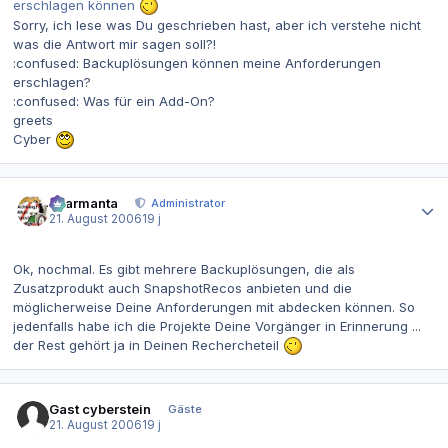
erschlagen können
Sorry, ich lese was Du geschrieben hast, aber ich verstehe nicht
was die Antwort mir sagen soll?!
:confused: Backuplösungen können meine Anforderungen
erschlagen?
:confused: Was für ein Add-On?
greets
Cyber
Autor-Statistiken
charmanta
Administrator
21. August 2006
19 j
Ok, nochmal. Es gibt mehrere Backuplösungen, die als
Zusatzprodukt auch SnapshotRecos anbieten und die
möglicherweise Deine Anforderungen mit abdecken können. So
jedenfalls habe ich die Projekte Deine Vorgänger in Erinnerung ...
der Rest gehört ja in Deinen Rechercheteil
Gast cyberstein
Gäste
21. August 2006
19 j