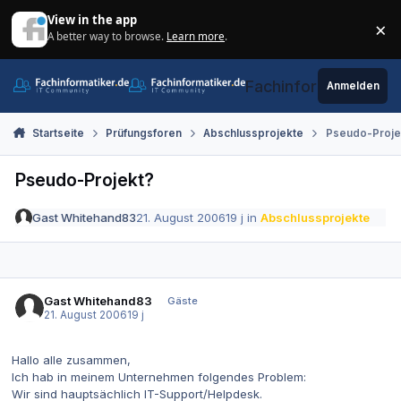
Zum Inhalt springen
View in the app
×
A better way to browse.
Learn more
.
Di
Fachinformatiker.de
Anmelden
Startseite
Prüfungsforen
Abschlussprojekte
Pseudo-Proje
Pseudo-Projekt?
Gast Whitehand83
21. August 2006
19 j
in
Abschlussprojekte
Gast Whitehand83
Gäste
21. August 2006
19 j
Hallo alle zusammen,
Ich hab in meinem Unternehmen folgendes Problem:
Wir sind hauptsächlich IT-Support/Helpdesk.