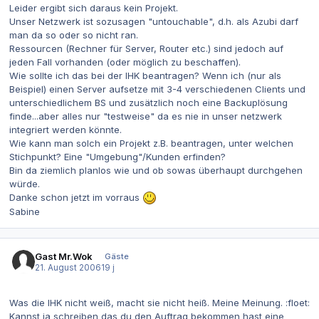
Leider ergibt sich daraus kein Projekt.
Unser Netzwerk ist sozusagen "untouchable", d.h. als Azubi darf
man da so oder so nicht ran.
Ressourcen (Rechner für Server, Router etc.) sind jedoch auf
jeden Fall vorhanden (oder möglich zu beschaffen).
Wie sollte ich das bei der IHK beantragen? Wenn ich (nur als
Beispiel) einen Server aufsetze mit 3-4 verschiedenen Clients und
unterschiedlichem BS und zusätzlich noch eine Backuplösung
finde...aber alles nur "testweise" da es nie in unser netzwerk
integriert werden könnte.
Wie kann man solch ein Projekt z.B. beantragen, unter welchen
Stichpunkt? Eine "Umgebung"/Kunden erfinden?
Bin da ziemlich planlos wie und ob sowas überhaupt durchgehen
würde.
Danke schon jetzt im vorraus
Sabine
Gast Mr.Wok
Gäste
21. August 2006
19 j
Was die IHK nicht weiß, macht sie nicht heiß. Meine Meinung. :floet:
Kannst ja schreiben das du den Auftrag bekommen hast eine