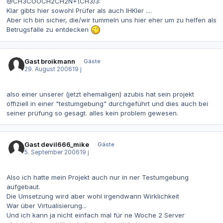
@CH3COOCH2CH2N+(CH3)3:
Klar gibts hier sowohl Prüfer als auch IHKler ....
Aber ich bin sicher, die/wir tummeln uns hier eher um zu helfen als
Betrugsfälle zu entdecken
Gast broikmann
Gäste
29. August 2006
19 j
also einer unserer (jetzt ehemaligen) azubis hat sein projekt
offiziell in einer "testumgebung" durchgeführt und dies auch bei
seiner prüfung so gesagt. alles kein problem gewesen.
Gast devil666_mike
Gäste
5. September 2006
19 j
Also ich hatte mein Projekt auch nur in ner Testumgebung
aufgebaut.
Die Umsetzung wird aber wohl irgendwann Wirklichkeit
War über Virtualisierung...
Und ich kann ja nicht einfach mal für ne Woche 2 Server