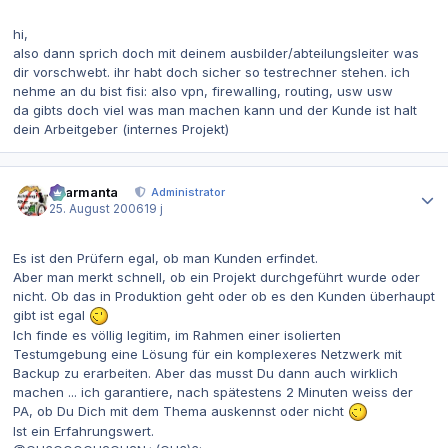
hi,
also dann sprich doch mit deinem ausbilder/abteilungsleiter was
dir vorschwebt. ihr habt doch sicher so testrechner stehen. ich
nehme an du bist fisi: also vpn, firewalling, routing, usw usw
da gibts doch viel was man machen kann und der Kunde ist halt
dein Arbeitgeber (internes Projekt)
Autor-Statistiken
charmanta
Administrator
25. August 2006
19 j
Es ist den Prüfern egal, ob man Kunden erfindet.
Aber man merkt schnell, ob ein Projekt durchgeführt wurde oder
nicht. Ob das in Produktion geht oder ob es den Kunden überhaupt
gibt ist egal
Ich finde es völlig legitim, im Rahmen einer isolierten
Testumgebung eine Lösung für ein komplexeres Netzwerk mit
Backup zu erarbeiten. Aber das musst Du dann auch wirklich
machen ... ich garantiere, nach spätestens 2 Minuten weiss der
PA, ob Du Dich mit dem Thema auskennst oder nicht
Ist ein Erfahrungswert.