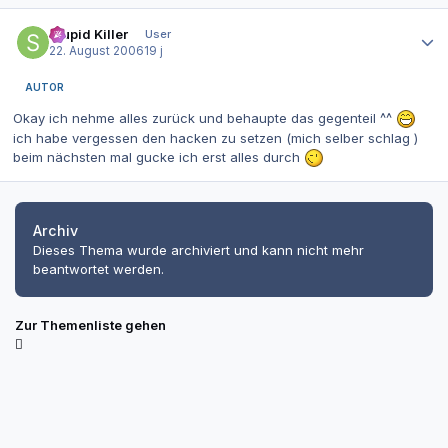
Autor-Statistiken
Stupid Killer
User
22. August 2006
19 j
AUTOR
Okay ich nehme alles zurück und behaupte das gegenteil ^^
ich habe vergessen den hacken zu setzen (mich selber schlag )
beim nächsten mal gucke ich erst alles durch
Archiv
Dieses Thema wurde archiviert und kann nicht mehr
beantwortet werden.
Zur Themenliste gehen