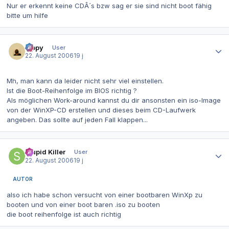
Nur er erkennt keine CDÂ´s bzw sag er sie sind nicht boot fähig
bitte um hilfe
Autor-Statistiken
toppy
User
22. August 2006
19 j
Mh, man kann da leider nicht sehr viel einstellen.
Ist die Boot-Reihenfolge im BIOS richtig ?
Als möglichen Work-around kannst du dir ansonsten ein iso-Image
von der WinXP-CD erstellen und dieses beim CD-Laufwerk
angeben. Das sollte auf jeden Fall klappen...
Autor-Statistiken
Stupid Killer
User
22. August 2006
19 j
AUTOR
also ich habe schon versucht von einer bootbaren WinXp zu
booten und von einer boot baren .iso zu booten
die boot reihenfolge ist auch richtig