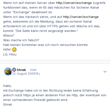
Wenn ich auf meinen Server über
http://server/exchange
zugreife
funktioniert das, wenn im IIS das Häckchen für Sicherer Kanal
unter "Exchange" deaktiviert ist.
Wenn ich das häckech setze, und auf
http://server/exchange
gehe, bekomme ich die Meldung, dass ein sicherer Kanal
erforderlich ist und ich über HTTPS gehen soll. Mache ich das,
kommt. "Die Seite kann nicht angezeigt werden."
Wieso?
Was mache ich falsch?
Hab keinen Schimmer was ich noch versuchen könnte.
Hilfe!
LG, Filou
Autor-Statistiken
IT-Shrek
User
23. August 2006
19 j
Hallo,
mit Exchange habe ich in der Richtung leider keine Erfahrung,
jedoch nutzt https ja einen anderen Port als http, der eventuell von
einer vorhandenen Firewall geblockt wird.
Shrek