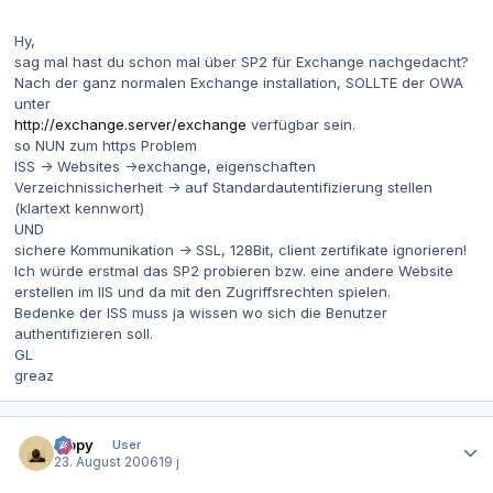
Hy,
sag mal hast du schon mal über SP2 für Exchange nachgedacht?
Nach der ganz normalen Exchange installation, SOLLTE der OWA
unter
http://exchange.server/exchange
verfügbar sein.
so NUN zum https Problem
ISS -> Websites ->exchange, eigenschaften
Verzeichnissicherheit -> auf Standardautentifizierung stellen
(klartext kennwort)
UND
sichere Kommunikation -> SSL, 128Bit, client zertifikate ignorieren!
Ich würde erstmal das SP2 probieren bzw. eine andere Website
erstellen im IIS und da mit den Zugriffsrechten spielen.
Bedenke der ISS muss ja wissen wo sich die Benutzer
authentifizieren soll.
GL
greaz
Autor-Statistiken
toppy
User
23. August 2006
19 j