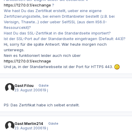
https://127.0.0.1/exchange
?
Wie hast Du das Zertifikat erstellt, ueber eine eigene
Zertifizierungsstelle, bei einem Drittanbieter bestellt (z.B. bei
Verisign, Thawte...) oder ueber SelfSSL (aus dem IIS6.0-
Ressourcekit)?
Hast Du das SSL-Zertifikat in die Standardseite importiert?
Ist der SSL-Port auf der Standardseite eingetragen (Default: 443)?
Hi, sorry für die späte Antwort. War heute morgen noch
unterwegs.
Nein es funktioniert leider auch nich über
https://127.0.0.1/exchnage
Und ja, in der Standartwebseite ist der Port für HTTPS 443.
Gast Filou
Gäste
23. August 2006
19 j
PS: Das Zertifikat habe ich selbet erstellt.
Gast Merlin214
Gäste
23. August 2006
19 j