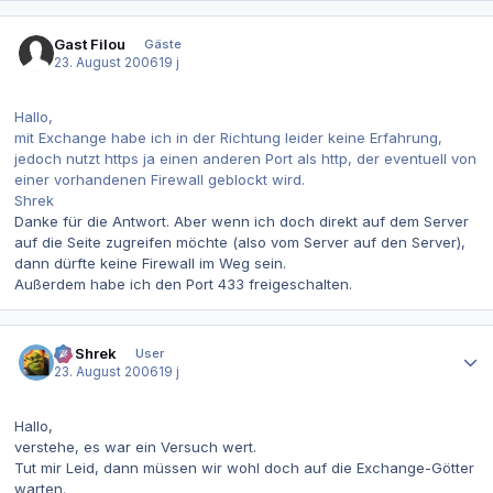
Gast Filou
Gäste
23. August 2006
19 j
Hallo,
mit Exchange habe ich in der Richtung leider keine Erfahrung,
jedoch nutzt https ja einen anderen Port als http, der eventuell von
einer vorhandenen Firewall geblockt wird.
Shrek
Danke für die Antwort. Aber wenn ich doch direkt auf dem Server
auf die Seite zugreifen möchte (also vom Server auf den Server),
dann dürfte keine Firewall im Weg sein.
Außerdem habe ich den Port 433 freigeschalten.
Autor-Statistiken
IT-Shrek
User
23. August 2006
19 j
Hallo,
verstehe, es war ein Versuch wert.
Tut mir Leid, dann müssen wir wohl doch auf die Exchange-Götter
warten.