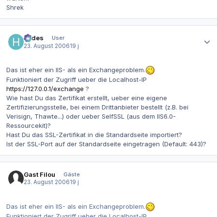
Shrek
Autor-Statistiken
hades
User
23. August 2006
19 j
Das ist eher ein IIS- als ein Exchangeproblem.
Funktioniert der Zugriff ueber die Localhost-IP
https://127.0.0.1/exchange
?
Wie hast Du das Zertifikat erstellt, ueber eine eigene
Zertifizierungsstelle, bei einem Drittanbieter bestellt (z.B. bei
Verisign, Thawte...) oder ueber SelfSSL (aus dem IIS6.0-
Ressourcekit)?
Hast Du das SSL-Zertifikat in die Standardseite importiert?
Ist der SSL-Port auf der Standardseite eingetragen (Default: 443)?
Gast Filou
Gäste
23. August 2006
19 j
Das ist eher ein IIS- als ein Exchangeproblem.
Funktioniert der Zugriff ueber die Localhost-IP