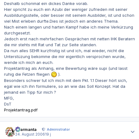
Deshalb schonmal ein dickes Danke vorab.
Hier spricht zu euch ein Azubi der weniger zufrieden mit seiner
Ausbildungsstelle, oder besser mit seinem Ausbilder, ist und schon
viel Mist erleben durfte.Dies ist jedoch ein anderes Thema.
Nach einem langen und harten Kampf habe ich meine Verkürzung
durchgesetzt.
Jedoch erst nach mehrfachen Gesprächen mit netten IHK Beratern
die mir stehts mit Rat und Tat zur Seite standen.
Da nun alles SEHR kurzfristig ist und ich, mal wieder, nicht die
Unterstüzung bekomme die mir eigentlich versprochen wurde,
wende ich mich an euch.
Projektantrag als Anhang, eine Bewertung wäre supi (und lasst
ruhig die Fetzen fliegen
).
Besonders schwer tut ich mich mit dem Pkt. 1.1 Dieser hört sich,
egal wie ich ihn formuliere, so an wie das Soll Konzept. Hat da
jemand ein Tipp für mich ?
MFG,
DsT
Projektantrag.pdf
Autor-Statistiken
charmanta
Administrator
24. August 2006
19 j