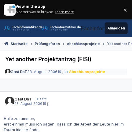
Zum Inhalt springen
View in the app
×
A better way to browse.
Learn more
.
Di
Fachinformatiker.de
Anmelden
Startseite
Prüfungsforen
Abschlussprojekte
Yet another Pr
Yet another Projektantrag (FISI)
Gast DsT
23. August 2006
19 j
in
Abschlussprojekte
Gast DsT
Gäste
23. August 2006
19 j
Hallo zusammen,
erst einmal muss ich sagen, dass ich die Arbeit der Leute hier im
Fourm klasse finde.