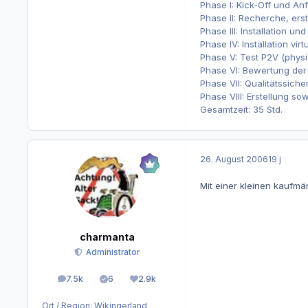
Phase I: Kick-Off und An
Phase II: Recherche, er
Phase III: Installation un
Phase IV: Installation vi
Phase V: Test P2V (physic
Phase VI: Bewertung der
Phase VII: Qualitätssiche
Phase VIII: Erstellung s
Gesamtzeit: 35 Std.
26. August 2006
19 j
Mit einer kleinen kaufm
charmanta
Administrator
7.5k
6
2.9k
Beiträge
Lösungen
Reputation
Ort / Region:
Wikingerland