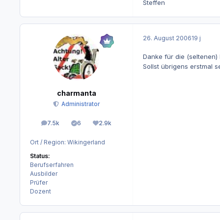
Steffen
26. August 2006
19 j
Danke für die (seltenen)
Sollst übrigens erstmal
charmanta
Administrator
7.5k
6
2.9k
Beiträge
Lösungen
Reputation
Ort / Region:
Wikingerland
Status:
Berufserfahren
Ausbilder
Prüfer
Dozent