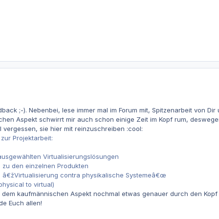
dback ;-). Nebenbei, lese immer mal im Forum mit, Spitzenarbeit von Dir
hen Aspekt schwirrt mir auch schon einige Zeit im Kopf rum, deswege
ergessen, sie hier mit reinzuschreiben :cool:
ur Projektarbeit:
ausgewählten Virtualisierungslösungen
n zu den einzelnen Produkten
 â€žVirtualisierung contra physikalische Systemeâ€œ
hysical to virtual)
it dem kaufmännischen Aspekt nochmal etwas genauer durch den Kopf r
 Euch allen!