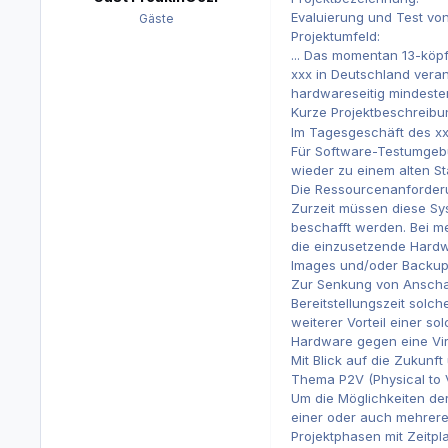
Evaluierung und Test von
Gäste
Projektumfeld:
... Das momentan 13-köpfi
xxx in Deutschland veran
hardwareseitig mindesten
Kurze Projektbeschreibu
Im Tagesgeschäft des xxx
Für Software-Testumgebu
wieder zu einem alten S
Die Ressourcenanforderu
Zurzeit müssen diese Sys
beschafft werden. Bei m
die einzusetzende Hardwa
Images und/oder Backups 
Zur Senkung von Anschaf
Bereitstellungszeit solc
weiterer Vorteil einer s
Hardware gegen eine Virt
Mit Blick auf die Zukunf
Thema P2V (Physical to Vi
Um die Möglichkeiten der
einer oder auch mehrerer
Projektphasen mit Zeitpl