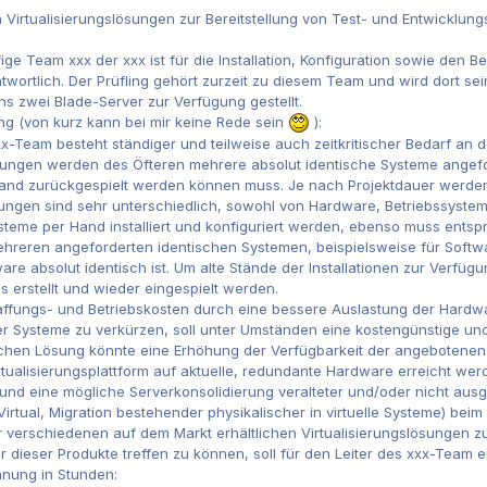
 Virtualisierungslösungen zur Bereitstellung von Test- und Entwicklung
ge Team xxx der xxx ist für die Installation, Konfiguration sowie den B
twortlich. Der Prüfling gehört zurzeit zu diesem Team und wird dort se
s zwei Blade-Server zur Verfügung gestellt.
ng (von kurz kann bei mir keine Rede sein
):
-Team besteht ständiger und teilweise auch zeitkritischer Bedarf an d
ngen werden des Öfteren mehrere absolut identische Systeme angeford
tand zurückgespielt werden können muss. Je nach Projektdauer werden 
ngen sind sehr unterschiedlich, sowohl von Hardware, Betriebssystem 
teme per Hand installiert und konfiguriert werden, ebenso muss entspr
ehreren angeforderten identischen Systemen, beispielsweise für Soft
re absolut identisch ist. Um alte Stände der Installationen zur Verfü
erstellt und wieder eingespielt werden.
fungs- und Betriebskosten durch eine bessere Auslastung der Hardwa
her Systeme zu verkürzen, soll unter Umständen eine kostengünstige und
olchen Lösung könnte eine Erhöhung der Verfügbarkeit der angebotenen
ualisierungsplattform auf aktuelle, redundante Hardware erreicht wer
t und eine mögliche Serverkonsolidierung veralteter und/oder nicht aus
rtual, Migration bestehender physikalischer in virtuelle Systeme) beim 
 verschiedenen auf dem Markt erhältlichen Virtualisierungslösungen z
 dieser Produkte treffen zu können, soll für den Leiter des xxx-Team 
anung in Stunden: