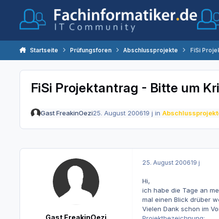
Zum Inhalt springen
Startseite
Prüfungsforen
Abschlussprojekte
FiSi Proje
FiSi Projektantrag - Bitte um Kri
Gast FreakinOezi
25. August 2006
19 j
in
Abschlussprojekt
25. August 2006
19 j
Hi,
ich habe die Tage an mei
mal einen Blick drüber 
Vielen Dank schon im Vo
Gast FreakinOezi
Projektbezeichnung: