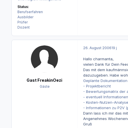
Status:
Berufserfahren
Ausbilder
Prüfer
Dozent
26. August 2006
19 j
Hallo charmanta,
vielen Dank für Dein Fee
Das mit dem kaufmännsic
dazuzugeben. Habe wohl v
Gast FreakinOezi
Geplante Dokumentation z
- Projektbericht
Gäste
- Bewertungsmatrix der 
- eventuell Informatione
- Kosten-Nutzen-Analyse
- Informationen zu P2V (p
Dann lass ich mir das m
Angenehmes Wochenende
Gruß