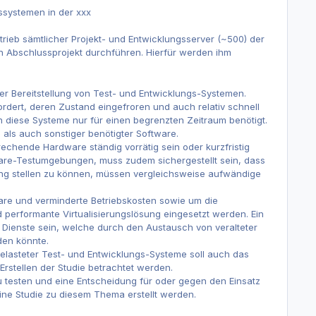
ssystemen in der xxx
etrieb sämtlicher Projekt- und Entwicklungsserver (~500) der
in Abschlussprojekt durchführen. Hierfür werden ihm
er Bereitstellung von Test- und Entwicklungs-Systemen.
ert, deren Zustand eingefroren und auch relativ schnell
diese Systeme nur für einen begrenzten Zeitraum benötigt.
als auch sonstiger benötigter Software.
echende Hardware ständig vorrätig sein oder kurzfristig
ware-Testumgebungen, muss zudem sichergestellt sein, dass
gung stellen zu können, müssen vergleichsweise aufwändige
re und verminderte Betriebskosten sowie um die
 performante Virtualisierungslösung eingesetzt werden. Ein
 Dienste sein, welche durch den Austausch von veralteter
den könnte.
gelasteter Test- und Entwicklungs-Systeme soll auch das
Erstellen der Studie betrachtet werden.
u testen und eine Entscheidung für oder gegen den Einsatz
eine Studie zu diesem Thema erstellt werden.