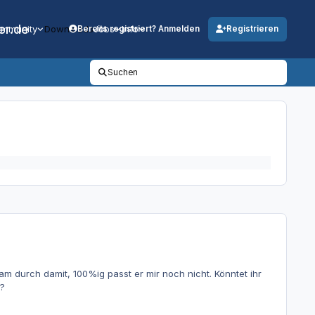
er.de
mmunity
Downloads
Jobs
Info
Bereits registriert? Anmelden
Registrieren
Suchen
am durch damit, 100%ig passt er mir noch nicht. Könntet ihr
?