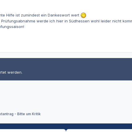
te Hilfe ist zumindest ein Dankeswort wert
 Prüfungsabnahme werde ich hier in Südhessen wohl leider nicht komme
üfungssaison!
rtet werden.
ktantrag - Bitte um Kritik