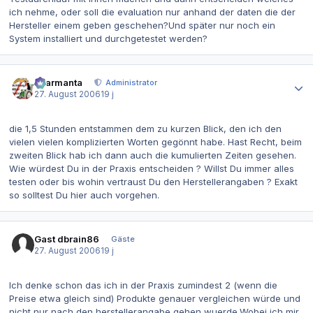
ich nehme, oder soll die evaluation nur anhand der daten die der
Hersteller einem geben geschehen?Und später nur noch ein
System installiert und durchgetestet werden?
Autor-Statistiken
charmanta
Administrator
27. August 2006
19 j
die 1,5 Stunden entstammen dem zu kurzen Blick, den ich den
vielen vielen komplizierten Worten gegönnt habe. Hast Recht, beim
zweiten Blick hab ich dann auch die kumulierten Zeiten gesehen.
Wie würdest Du in der Praxis entscheiden ? Willst Du immer alles
testen oder bis wohin vertraust Du den Herstellerangaben ? Exakt
so solltest Du hier auch vorgehen.
Gast dbrain86
Gäste
27. August 2006
19 j
Ich denke schon das ich in der Praxis zumindest 2 (wenn die
Preise etwa gleich sind) Produkte genauer vergleichen würde und
nicht nur nach den herstellerangabe gehen wuerde.Wobei ich mir