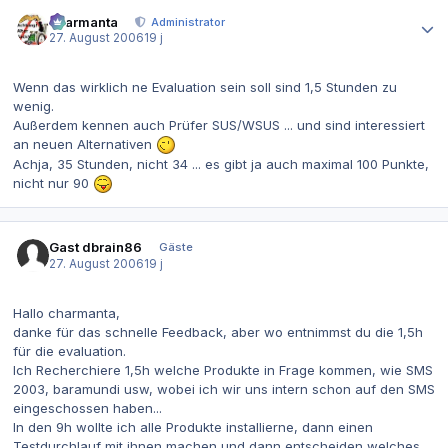
Autor-Statistiken
charmanta
Administrator
27. August 2006
19 j
Wenn das wirklich ne Evaluation sein soll sind 1,5 Stunden zu
wenig.
Außerdem kennen auch Prüfer SUS/WSUS ... und sind interessiert
an neuen Alternativen
Achja, 35 Stunden, nicht 34 ... es gibt ja auch maximal 100 Punkte,
nicht nur 90
Gast dbrain86
Gäste
27. August 2006
19 j
Hallo charmanta,
danke für das schnelle Feedback, aber wo entnimmst du die 1,5h
für die evaluation.
Ich Recherchiere 1,5h welche Produkte in Frage kommen, wie SMS
2003, baramundi usw, wobei ich wir uns intern schon auf den SMS
eingeschossen haben...
In den 9h wollte ich alle Produkte installierne, dann einen
Testdurchlauf mit ihnen machen und dann entscheiden welches