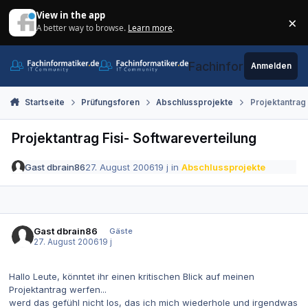
Zum Inhalt springen
View in the app
×
A better way to browse.
Learn more
.
Di
Fachinformatiker.de
Anmelden
Startseite
Prüfungsforen
Abschlussprojekte
Projektantrag 
Projektantrag Fisi- Softwareverteilung
Gast dbrain86
27. August 2006
19 j
in
Abschlussprojekte
Gast dbrain86
Gäste
27. August 2006
19 j
Hallo Leute, könntet ihr einen kritischen Blick auf meinen
Projektantrag werfen...
werd das gefühl nicht los, das ich mich wiederhole und irgendwas