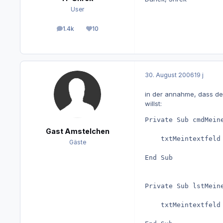
User
1.4k
10
Beiträge
Reputation
30. August 2006
19 j
in der annahme, dass dein
willst:
Private Sub cmdMeine
Gast Amstelchen
    txtMeintextfeld 
Gäste
End Sub

Private Sub lstMeine
    txtMeintextfeld 