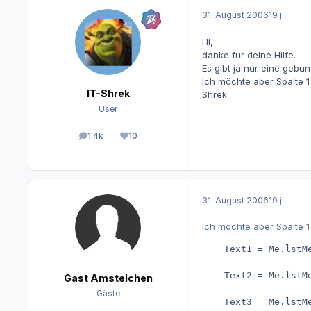
31. August 2006
19 j
Hi,
danke für deine Hilfe.
Es gibt ja nur eine gebu
Ich möchte aber Spalte 1 
IT-Shrek
Shrek
User
1.4k
10
Beiträge
Reputation
31. August 2006
19 j
Ich möchte aber Spalte 1 
    Text1 = Me.lstMe
    Text2 = Me.lstMe
Gast Amstelchen
Gäste
    Text3 = Me.lstM