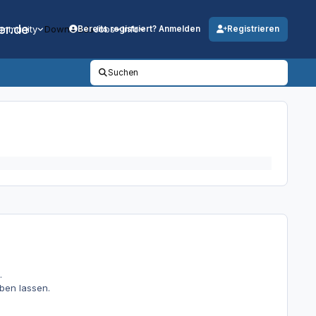
er.de
mmunity
Downloads
Jobs
Info
Bereits registriert? Anmelden
Registrieren
Suchen
.
ben lassen.