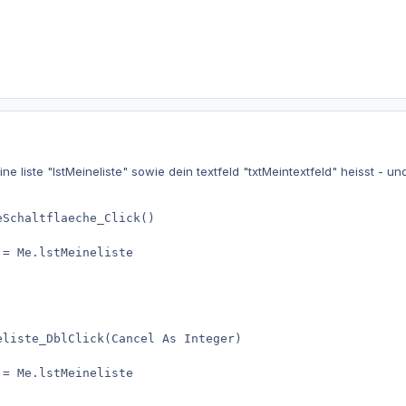
e liste "lstMeineliste" sowie dein textfeld "txtMeintextfeld" heisst - un
Schaltflaeche_Click()

= Me.lstMeineliste

liste_DblClick(Cancel As Integer)

= Me.lstMeineliste
