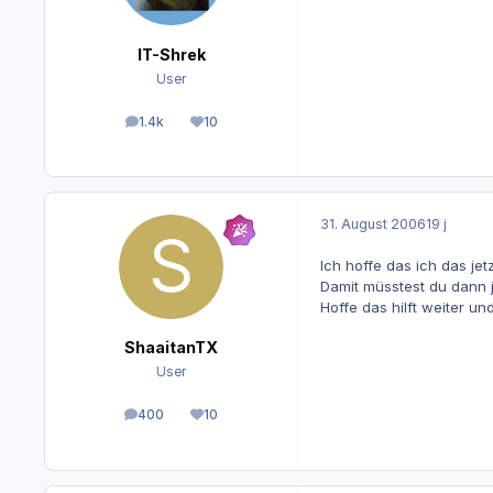
IT-Shrek
User
1.4k
10
Beiträge
Reputation
31. August 2006
19 j
Ich hoffe das ich das je
Damit müsstest du dann 
Hoffe das hilft weiter un
ShaaitanTX
User
400
10
Beiträge
Reputation