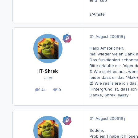
End Sub
s'Amstel
31. August 2006
19 j
Hallo Amstelchen,
mal wieder vielen Dank a
Das funktioniert schonma
Bitte erlaube mir folgen
IT-Shrek
1) Wie sieht es aus, wen
leider dass er das "Makr
User
2) Wie realisiere ich d
Hintergrund ist, dass ic
1.4k
10
Beiträge
Reputation
Danke, Shrek :e@sy
31. August 2006
19 j
Sodele,
Problem 1 habe ich löse