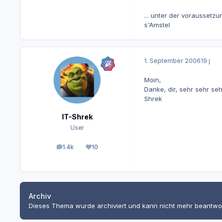
... unter der voraussetzu
s'Amstel
1. September 2006
19 j
Moin,
Danke, dir, sehr sehr seh
Shrek
IT-Shrek
User
1.4k
10
Beiträge
Reputation
Archiv
Dieses Thema wurde archiviert und kann nicht mehr beantwo