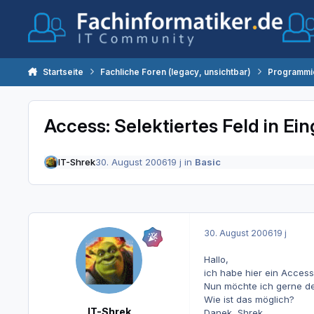
Zum Inhalt springen
Startseite
Fachliche Foren (legacy, unsichtbar)
Programmi
Access: Selektiertes Feld in Ei
IT-Shrek
30. August 2006
19 j
in
Basic
30. August 2006
19 j
Hallo,
ich habe hier ein Access
Nun möchte ich gerne den
Wie ist das möglich?
IT-Shrek
Danek, Shrek