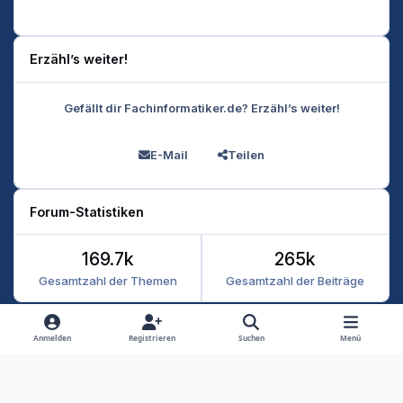
Erzähl’s weiter!
Gefällt dir Fachinformatiker.de? Erzähl’s weiter!
E-Mail
Teilen
Forum-Statistiken
169.7k
265k
Gesamtzahl der Themen
Gesamtzahl der Beiträge
Heller Modus
Dunkler Modus
Systemeinstellung
Anmelden
Registrieren
Suchen
Menü
Datenschutz
Kontakt
Cookies
RSS
Fachinformatiker 2026
Powered by
Invision Community