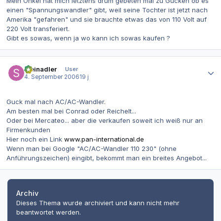
Mein Onkel hat mich letztens drum gebeten mal zu Gucken ob es
einen "Spannungswandler" gibt, weil seine Tochter ist jetzt nach
Amerika "gefahren" und sie brauchte etwas das von 110 Volt auf
220 Volt transferiert.
Gibt es sowas, wenn ja wo kann ich sowas kaufen ?
Autor-Statistiken
steinadler
User
4. September 2006
19 j
Guck mal nach AC/AC-Wandler.
Am besten mal bei Conrad oder Reichelt...
Oder bei Mercateo... aber die verkaufen soweit ich weiß nur an
Firmenkunden
Hier noch ein Link
www.pan-international.de
Wenn man bei Google "AC/AC-Wandler 110 230" (ohne
Anführungszeichen) eingibt, bekommt man ein breites Angebot...
Archiv
Dieses Thema wurde archiviert und kann nicht mehr
beantwortet werden.