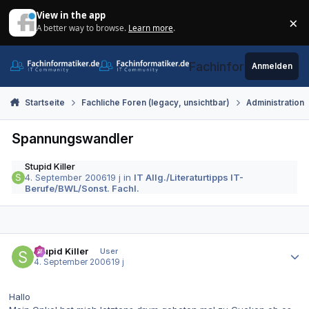
Zum Inhalt springen
View in the app
×
A better way to browse.
Learn more
.
Di
Fachinformatiker.de
Anmelden
Startseite
Fachliche Foren (legacy, unsichtbar)
Administration
Spannungswandler
Stupid Killer
4. September 2006
19 j
in
IT Allg./Literaturtipps IT-
Berufe/BWL/Sonst. Fachl.
Autor-Statistiken
Stupid Killer
User
4. September 2006
19 j
Hallo