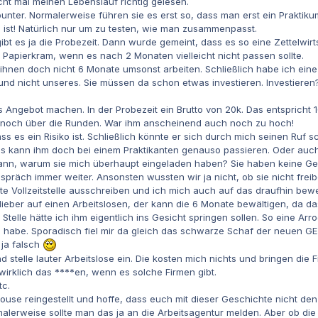
cht mal meinen Lebenslauf richtig gelesen.
unter. Normalerweise führen sie es erst so, dass man erst ein Praktikum 
 ist! Natürlich nur um zu testen, wie man zusammenpasst.
bt es ja die Probezeit. Dann wurde gemeint, dass es so eine Zettelwirt
Papierkram, wenn es nach 2 Monaten vielleicht nicht passen sollte.
n ihnen doch nicht 6 Monate umsonst arbeiten. Schließlich habe ich eine
 und nicht unseres. Sie müssen da schon etwas investieren. Investieren
es Angebot machen. In der Probezeit ein Brutto von 20k. Das entspricht
 noch über die Runden. War ihm anscheinend auch noch zu hoch!
s es ein Risiko ist. Schließlich könnte er sich durch mich seinen Ruf s
Das kann ihm doch bei einem Praktikanten genauso passieren. Oder auch
dann, warum sie mich überhaupt eingeladen haben? Sie haben keine Geh
präch immer weiter. Ansonsten wussten wir ja nicht, ob sie nicht freibe
te Vollzeitstelle ausschreiben und ich mich auch auf das draufhin bewe
ie lieber auf einen Arbeitslosen, der kann die 6 Monate bewältigen, da
r Stelle hätte ich ihm eigentlich ins Gesicht springen sollen. So eine Arr
abe. Sporadisch fiel mir da gleich das schwarze Schaf der neuen GEZ
 ja falsch
nd stelle lauter Arbeitslose ein. Die kosten mich nichts und bringen di
wirklich das ****en, wenn es solche Firmen gibt.
c.
ouse reingestellt und hoffe, dass euch mit dieser Geschichte nicht den
malerweise sollte man das ja an die Arbeitsagentur melden. Aber ob di