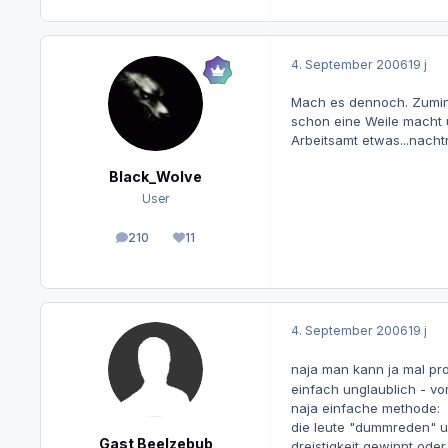
4. September 2006
19 j
Mach es dennoch. Zumind
schon eine Weile macht 
Arbeitsamt etwas...nach
Black_Wolve
User
210
11
Beiträge
Reputation
4. September 2006
19 j
naja man kann ja mal pro
einfach unglaublich - vo
naja einfache methode:
die leute "dummreden" um
Gast Beelzebub
dreistigkeit gewinnt oder