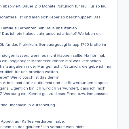
absolviert. Dauer 2-6 Monate. Natürlich für lau. Für so lau,
schafterei ist und man sich lieber so beschnuppert. Das
 Familie zu ernähren, ein Haus abzuzahlen ...
? Das ich ein halbes Jahr umsonst arbeite? Wo leben die
 10k für das Praktikum. Genauergesagt knapp 1700 brutto im
chädigen lassen, wenn es nicht klappen sollte. Na hör mal,
 ein langjähriger Mitarbeiter könnte mal was verbocken.
altsangaben in der Mail gemacht. Natürlich, die gebe ich nur
ruflich für uns arbeiten wollten.
rbe? Wie idiotisch ist das denn?
 das Arbeitsamt dafür aufkommt und die Bewerbungen stapeln
oganz. Eigentlich bin ich wirklich verwundert, dass ich mich
 Werbung ein. Könnte gut zu dieser Firma bzw. ihm passen.
e Firma ungemein in Aufschwung.
 Appetit auf Kaffee verdorben habe.
e einem so das glauben? Ich vermute wohl nicht.