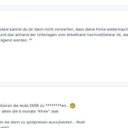
est kannst du dir dann nicht vorwerfen, dass diese Firma weitermache
und das anhand der Unterlagen vom Arbeitsamt nachvollziehbar ist, d
tragend werden. ^^
bieren die leute DERB zu ********en...
r allem die 6 monate "4free" :eek
 sie dann zu spotpreisen auszubeuten... :floet:
 wie?