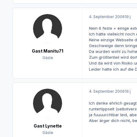
4. September 2006
19 j
Nein 6 feste + einige ex
Ich hätte vielleicht noch
Keine einzige Webseite d
Geschweige denn bringen
Gast Manitu71
Da wurden wohl zu hohe
Zum größtenteil wird dort
Gäste
Und da wird von Risiko 
Leider hatte ich auf die 
4. September 2006
19 j
Ich denke ehrlich gesagt,
runtertippselt (selbstvers
ja fuuuurchtbar leid, abe
Aber ärger dich nicht, 
Gast Lynette
Gäste