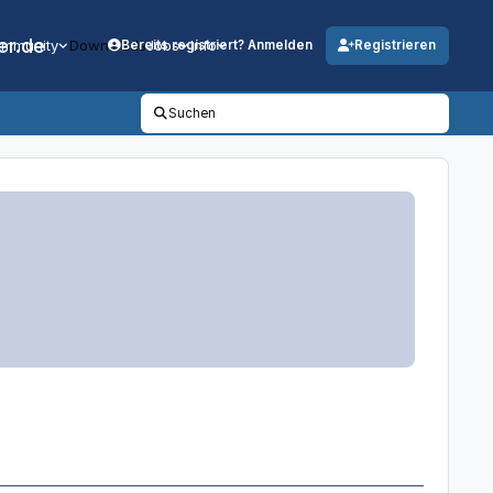
er.de
mmunity
Downloads
Jobs
Info
Bereits registriert? Anmelden
Registrieren
Suchen