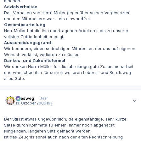
machen.
Sozialverhalten
Das Verhalten von Herrn Müller gegenüber seinen Vorgesetzten
und den Mitarbeitern war stets einwandfrei.
Gesamtbeurteilung
Herr Müller hat die ihm übertragenen Arbeiten stets zu unserer
vollsten Zufriedenheit erledigt.
Ausscheidungsgrund
Wir bedauern, einen so tüchtigen Mitarbeiter, der uns auf eigenen
Wunsch verlässt, verlieren zu müssen.
Dankes- und Zukunftsformel
Wir danken Herrn Müller für die jahrelange gute Zusammenarbeit
und wünschen ihm für seinen weiteren Lebens- und Berufsweg
alles Gute.
Autor-Statistiken
allesweg
User
13. Oktober 2006
19 j
Der Stil ist etwas ungewöhnlich, da eigenständige, sehr kurze
Sätze durch Kommata zu einem, immer noch abgehackt
klingenden, längeren Satz gemacht werden.
Ist das Zeugnis sonst auch nach der alten Rechtschreibung