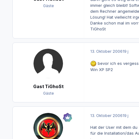
immer gleich bleibt! Soft
Gäste
dem Rechner angemeldet, 
Lösung! Hat vielleicht i
Danke schon mal im vorr
TiGhoSt
13. Oktober 2006
19 j
bevor ich es vergess
Win XP SP2
Gast TiGhoSt
Gäste
13. Oktober 2006
19 j
Hat der User mit dem du d
für die Installation/da