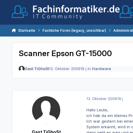
Zum Inhalt springen
Startseite
Fachliche Foren (legacy, unsichtbar)
Administra
Scanner Epson GT-15000
Gast TiGhoSt
13. Oktober 2006
19 j
in
Hardware
13. Oktober 2006
19 j
Hallo Leute,
ich hab da ein kleines P
Ich war gestern bei eine
System erkannt, wird in
Gast TiGhoSt
dann geht es weg und es 