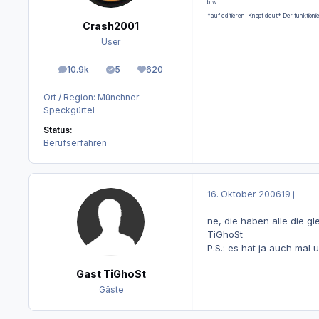
btw:
*auf editieren-Knopf deut* Der funktionie
Crash2001
User
10.9k
5
620
Beiträge
Lösungen
Reputation
Ort / Region:
Münchner
Speckgürtel
Status:
Berufserfahren
16. Oktober 2006
19 j
ne, die haben alle die gl
TiGhoSt
P.S.: es hat ja auch mal u
Gast TiGhoSt
Gäste