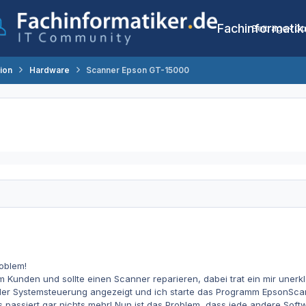
Fachinformatik
Beiträge
Co
tion
Hardware
Scanner Epson GT-15000
roblem!
m Kunden und sollte einen Scanner reparieren, dabei trat ein mir unerkl
 der Systemsteuerung angezeigt und ich starte das Programm EpsonSca
passiert gar nichts mehr! Nun ist das Problem, dass jede andere Soft