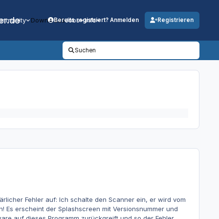
er.de
mmunity
Downloads
Jobs
Info
Bereits registriert? Anmelden
Registrieren
Suchen
ärlicher Fehler auf: Ich schalte den Scanner ein, er wird vom
n! Es erscheint der Splashscreen mit Versionsnummer und
ware auf dieses Programm zurückgreift und so der Fehler