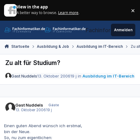
Zum Inhalt springen
View in the app
×
A better way to browse.
Learn more
.
Di
Fachinformatiker.de
Anmelden
Startseite
Ausbildung & Job
Ausbildung im IT-Bereich
Zu al
Zu alt für Studium?
Gast Nuddels
13. Oktober 2006
19 j
in
Ausbildung im IT-Bereich
Gast Nuddels
Gäste
13. Oktober 2006
19 j
Einen guten Abend wünsch ich erstmal,
bin der Neue.
So, nu zum eigentlichen: