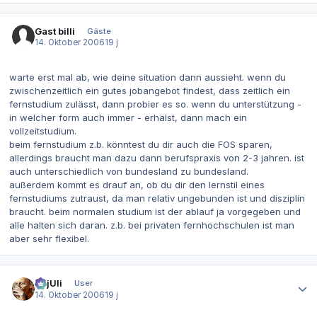
Gast billi
Gäste
14. Oktober 2006
19 j
warte erst mal ab, wie deine situation dann aussieht. wenn du
zwischenzeitlich ein gutes jobangebot findest, dass zeitlich ein
fernstudium zulässt, dann probier es so. wenn du unterstützung -
in welcher form auch immer - erhälst, dann mach ein
vollzeitstudium.
beim fernstudium z.b. könntest du dir auch die FOS sparen,
allerdings braucht man dazu dann berufspraxis von 2-3 jahren. ist
auch unterschiedlich von bundesland zu bundesland.
außerdem kommt es drauf an, ob du dir den lernstil eines
fernstudiums zutraust, da man relativ ungebunden ist und disziplin
braucht. beim normalen studium ist der ablauf ja vorgegeben und
alle halten sich daran. z.b. bei privaten fernhochschulen ist man
aber sehr flexibel.
Autor-Statistiken
gajUli
User
14. Oktober 2006
19 j