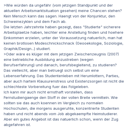
>Wie würden da ungefähr (vom jetzigen Standpunkt und der
aktuellen Arbeitsmarktsituation gesehen) meine Chancen stehen?
Kein Mensch kann das sagen. Haengt von der Konjunktur, den
Schweinezyklen und dem Fach ab.
Die letzten Jahrzehnte haben gezeigt, dass "Studierte" sicherere
Arbeitsplaetze haben, leichter eine Anstellung finden und hoehere
Einkommen erzielen, unter der Voraussetzung natuerlich, man hat
keinen brotlosen Modeschnickschnack (Geooekologie, Soziologie,
Graphik/Design...) studiert.
>Oder wäre es klüger mit dem jetzigen Zwischenzeugnis (2007)
eine betriebliche Ausbildung anzustreben (wegen
Berufserfahrung) und danach, berufsbegleitend, zu studieren?
Das vielleicht, aber man betruegt sich selbst um eine
Lebenserfahrung. Das Studentenleben mit Herumlottern, Parties,
aber auch hartem Klausurenstress und Existenzsorgen ist nicht die
schlechteste Vorbereitung fuer das Folgeleben.
Ich kann mir auch nicht ernsthaft vorstellen, dass
Fernstudiengaenge den Stoff in der vollen Breite vermitteln. Wie
sollten sie das auch koennen im Vergleich zu normalen
Hochschulen, die morgens ausgeruhte, konzentrierte Studenten
haben und nicht abends vom Job abgekaempfte Heimstudierer.
Aber ein gutes Angebot ist das natuerlich schon, wenn der Zug
abgefahren ist.