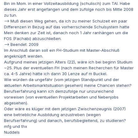
Bin im Mom. in einer Vollzeitausbildung (schulisch) zum TAI. Habe
dieses Jahr erst angefangen und dem zufolge noch bis Mitte 2008
zu tun.
--> Muß diesen Weg gehen, da ich zu meiner Schulzeit ein paar
Differenzen in Bezug auf das vorherrschende Schulsystem hatte
Mein denken zur Zeit ist, danach noch 1 Jahr ranhängen um die
FOS (Fachabi) abzuschließen.
--> Beendet: 2009
Im Anschluß daran soll ein FH-Studium mit Master-Abschluß
angeknüpft werden.
Aufgrund meines jetzigen Alters (22), wäre ich bei beginn Studium
~25. Plus der eventuellen FH (nach meinen Recherchen für Master
ca. 4-5 Jahre) hätte ich dann 30 Lenze auf m Buckel.
Wie würden da ungefähr (vom jetzigen Standpunkt und der
aktuellen Arbeitsmarktsituation gesehen) meine Chancen stehen?
Berufserfahrung kann ich demzufolge nur unzureichend
vorweisen (von eventuellen Projektarbeiten und Nebenjobs
abgesehen).
Oder wäre es klüger mit dem jetzigen Zwischenzeugnis (2007)
eine betriebliche Ausbildung anzustreben (wegen
Berufserfahrung) und danach, berufsbegleitend, zu studieren?
mfg und thx
Nuddels