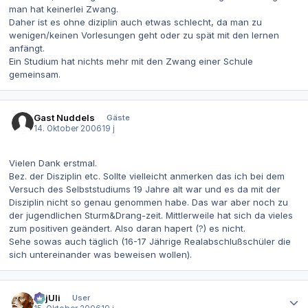
man hat keinerlei Zwang.
Daher ist es ohne diziplin auch etwas schlecht, da man zu
wenigen/keinen Vorlesungen geht oder zu spät mit den lernen
anfängt.
Ein Studium hat nichts mehr mit den Zwang einer Schule
gemeinsam.
Gast Nuddels
Gäste
14. Oktober 2006
19 j
Vielen Dank erstmal.
Bez. der Disziplin etc. Sollte vielleicht anmerken das ich bei dem
Versuch des Selbststudiums 19 Jahre alt war und es da mit der
Disziplin nicht so genau genommen habe. Das war aber noch zu
der jugendlichen Sturm&Drang-zeit. Mittlerweile hat sich da vieles
zum positiven geändert. Also daran hapert (?) es nicht.
Sehe sowas auch täglich (16-17 Jährige Realabschlußschüler die
sich untereinander was beweisen wollen).
Autor-Statistiken
gajUli
User