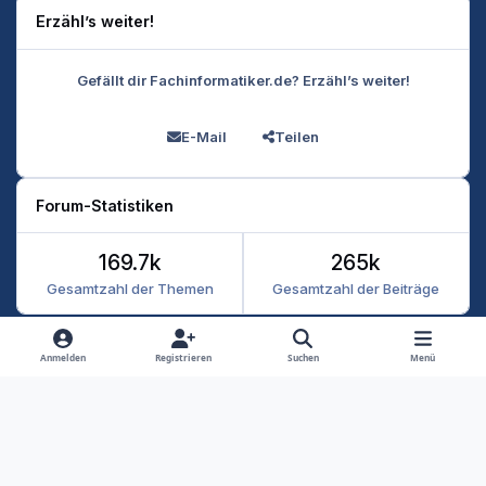
Erzähl’s weiter!
Gefällt dir Fachinformatiker.de? Erzähl’s weiter!
E-Mail
Teilen
Forum-Statistiken
169.7k
265k
Gesamtzahl der Themen
Gesamtzahl der Beiträge
Heller Modus
Dunkler Modus
Systemeinstellung
Anmelden
Registrieren
Suchen
Menü
Datenschutz
Kontakt
Cookies
RSS
Fachinformatiker 2026
Powered by
Invision Community