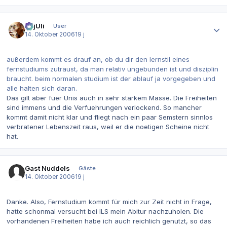
Autor-Statistiken
gajUli
User
14. Oktober 2006
19 j
außerdem kommt es drauf an, ob du dir den lernstil eines
fernstudiums zutraust, da man relativ ungebunden ist und disziplin
braucht. beim normalen studium ist der ablauf ja vorgegeben und
alle halten sich daran.
Das gilt aber fuer Unis auch in sehr starkem Masse. Die Freiheiten
sind immens und die Verfuehrungen verlockend. So mancher
kommt damit nicht klar und fliegt nach ein paar Semstern sinnlos
verbratener Lebenszeit raus, weil er die noetigen Scheine nicht
hat.
Gast Nuddels
Gäste
14. Oktober 2006
19 j
Danke. Also, Fernstudium kommt für mich zur Zeit nicht in Frage,
hatte schonmal versucht bei ILS mein Abitur nachzuholen. Die
vorhandenen Freiheiten habe ich auch reichlich genutzt, so das