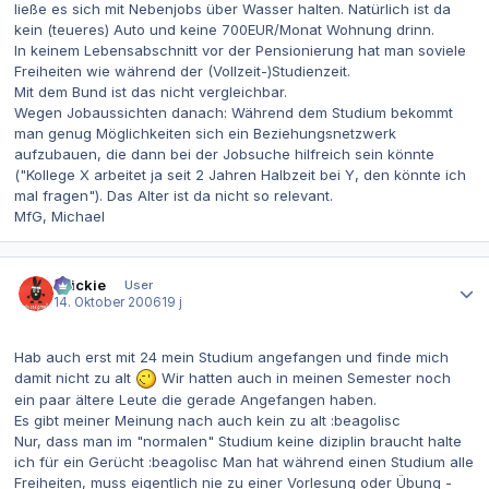
ließe es sich mit Nebenjobs über Wasser halten. Natürlich ist da
kein (teueres) Auto und keine 700EUR/Monat Wohnung drinn.
In keinem Lebensabschnitt vor der Pensionierung hat man soviele
Freiheiten wie während der (Vollzeit-)Studienzeit.
Mit dem Bund ist das nicht vergleichbar.
Wegen Jobaussichten danach: Während dem Studium bekommt
man genug Möglichkeiten sich ein Beziehungsnetzwerk
aufzubauen, die dann bei der Jobsuche hilfreich sein könnte
("Kollege X arbeitet ja seit 2 Jahren Halbzeit bei Y, den könnte ich
mal fragen"). Das Alter ist da nicht so relevant.
MfG, Michael
Autor-Statistiken
chickie
User
14. Oktober 2006
19 j
Hab auch erst mit 24 mein Studium angefangen und finde mich
damit nicht zu alt
Wir hatten auch in meinen Semester noch
ein paar ältere Leute die gerade Angefangen haben.
Es gibt meiner Meinung nach auch kein zu alt :beagolisc
Nur, dass man im "normalen" Studium keine diziplin braucht halte
ich für ein Gerücht :beagolisc Man hat während einen Studium alle
Freiheiten, muss eigentlich nie zu einer Vorlesung oder Übung -