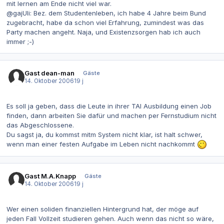
mit lernen am Ende nicht viel war.
@gajUli: Bez. dem Studentenleben, ich habe 4 Jahre beim Bund
zugebracht, habe da schon viel Erfahrung, zumindest was das
Party machen angeht. Naja, und Existenzsorgen hab ich auch
immer ;-)
Gast dean-man
Gäste
14. Oktober 2006
19 j
Es soll ja geben, dass die Leute in ihrer TAI Ausbildung einen Job
finden, dann arbeiten Sie dafür und machen per Fernstudium nicht
das Abgeschlossene.
Du sagst ja, du kommst mitm System nicht klar, ist halt schwer,
wenn man einer festen Aufgabe im Leben nicht nachkommt
Gast M.A.Knapp
Gäste
14. Oktober 2006
19 j
Wer einen soliden finanziellen Hintergrund hat, der möge auf
jeden Fall Vollzeit studieren gehen. Auch wenn das nicht so wäre,