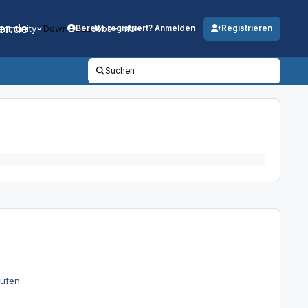
er.de
mmunity
Downloads
Jobs
Info
Bereits registriert? Anmelden
Registrieren
Suchen
aufen: