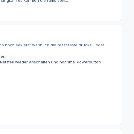
o langsam es könnten die rams sein...
ch hoch:eek erst wenn ich die reset taste drücke... oder
ren.
 Netzteil wieder anschalten und nochmal Powerbutton