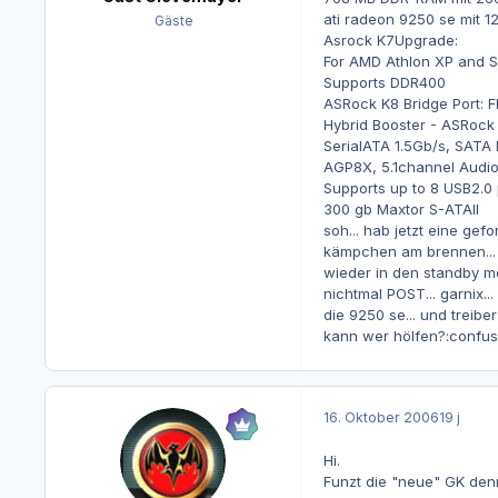
ati radeon 9250 se mit 
Gäste
Asrock K7Upgrade:
For AMD Athlon XP and 
Supports DDR400
ASRock K8 Bridge Port: F
Hybrid Booster - ASRock
SerialATA 1.5Gb/s, SATA
AGP8X, 5.1channel Audio
Supports up to 8 USB2.0 
300 gb Maxtor S-ATAII
soh... hab jetzt eine ge
kämpchen am brennen... z
wieder in den standby mod
nichtmal POST... garnix..
die 9250 se... und treibe
kann wer hölfen?:confus
16. Oktober 2006
19 j
Hi.
Funzt die "neue" GK denn