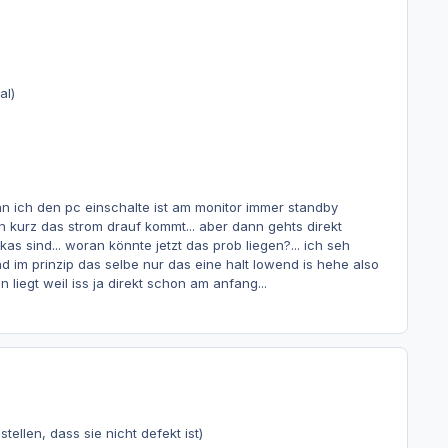
al)
enn ich den pc einschalte ist am monitor immer standby
 kurz das strom drauf kommt... aber dann gehts direkt
s sind... woran könnte jetzt das prob liegen?... ich seh
ind im prinzip das selbe nur das eine halt lowend is hehe also
 liegt weil iss ja direkt schon am anfang...
llen, dass sie nicht defekt ist)