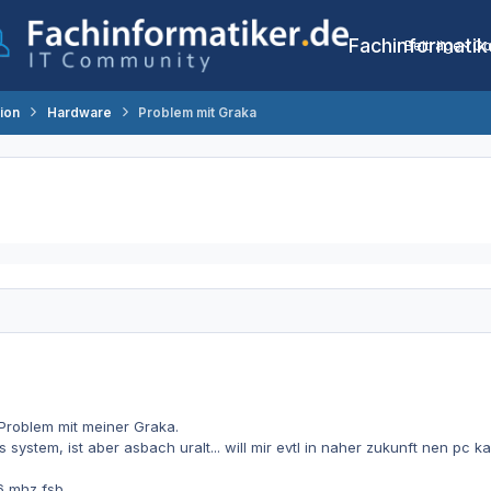
Fachinformatik
Beiträge
Co
tion
Hardware
Problem mit Graka
Problem mit meiner Graka.
s system, ist aber asbach uralt... will mir evtl in naher zukunft nen pc k
mhz fsb...