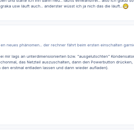
en und starte ich ihn dann neu... läufts einwandfrei... also ich glaub s
graka usw läuft auch... anderster wüsst ich ja nich das die läuft...
bs en neues phänomen... der rechner fährt beim ersten einschalten garni
ei mir lags an unterdimensionierten bzw. "ausgelutschten" Kondensato
schonmal, das Netzteil auszuschalten, dann den Powerbutton drücken,
h den erstmal entladen lassen und dann wieder aufladen).