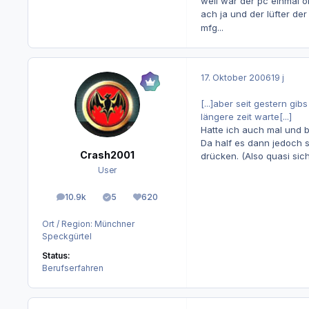
weil war der pc einmal ob
ach ja und der lüfter der 
mfg...
17. Oktober 2006
19 j
[...]aber seit gestern gi
längere zeit warte[...]
Hatte ich auch mal und b
Da half es dann jedoch 
Crash2001
drücken. (Also quasi sic
User
10.9k
5
620
Beiträge
Lösungen
Reputation
Ort / Region:
Münchner
Speckgürtel
Status:
Berufserfahren