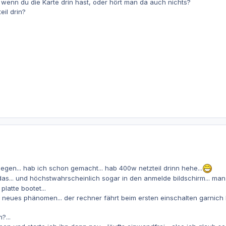
wenn du die Karte drin hast, oder hört man da auch nichts?
eil drin?
llegen... hab ich schon gemacht... hab 400w netzteil drinn hehe...
das... und höchstwahrscheinlich sogar in den anmelde bildschirm... man s
latte bootet...
n neues phänomen... der rechner fährt beim ersten einschalten garnich 
?...