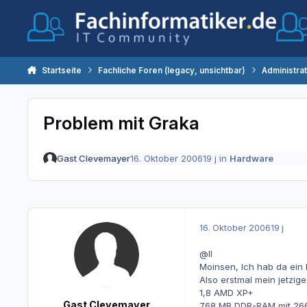
Zum Inhalt springen
Startseite
Fachliche Foren (legacy, unsichtbar)
Administra
Problem mit Graka
Gast Clevemayer
16. Oktober 2006
19 j
in
Hardware
16. Oktober 2006
19 j
@ll
Moinsen, Ich hab da ein 
Also erstmal mein jetzige
1,8 AMD XP+
Gast Clevemayer
768 MB DDR-RAM mit 266 