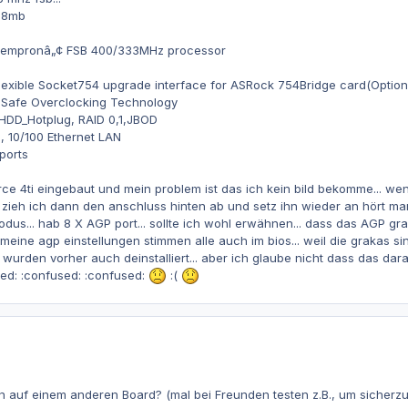
128mb
Sempronâ„¢ FSB 400/333MHz processor
lexible Socket754 upgrade interface for ASRock 754Bridge card(Option
 Safe Overclocking Technology
 HDD_Hotplug, RAID 0,1,JBOD
, 10/100 Ethernet LAN
ports
force 4ti eingebaut und mein problem ist das ich kein bild bekomme... w
ieh ich dann den anschluss hinten ab und setz ihn wieder an hört man
us... hab 8 X AGP port... sollte ich wohl erwähnen... dass das AGP graka
. meine agp einstellungen stimmen alle auch im bios... weil die grakas s
r wurden vorher auch deinstalliert... aber ich glaube nicht dass das daran
ed: :confused: :confused:
:(
 auf einem anderen Board? (mal bei Freunden testen z.B., um sicherzuste