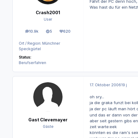
Fährt der PC denn hoch, 
Was hast du für ein Netzt
Crash2001
User
10.9k
5
620
Beiträge
Lösungen
Reputation
Ort / Region:
Münchner
Speckgürtel
Status:
Berufserfahren
17. Oktober 2006
19 j
oh sry...
ja die graka funzt bei ko
ja der pc läuft man hört 
und das er dann von der p
Gast Clevemayer
aber seit gestern gibs e
zeit warte:eek
Gäste
könnten es die ram's sein