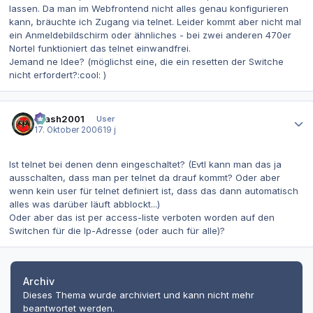
lassen. Da man im Webfrontend nicht alles genau konfigurieren
kann, bräuchte ich Zugang via telnet. Leider kommt aber nicht mal
ein Anmeldebildschirm oder ähnliches - bei zwei anderen 470er
Nortel funktioniert das telnet einwandfrei.
Jemand ne Idee? (möglichst eine, die ein resetten der Switche
nicht erfordert?:cool: )
Autor-Statistiken
Crash2001
User
17. Oktober 2006
19 j
Ist telnet bei denen denn eingeschaltet? (Evtl kann man das ja
ausschalten, dass man per telnet da drauf kommt? Oder aber
wenn kein user für telnet definiert ist, dass das dann automatisch
alles was darüber läuft abblockt...)
Oder aber das ist per access-liste verboten worden auf den
Switchen für die Ip-Adresse (oder auch für alle)?
Archiv
Dieses Thema wurde archiviert und kann nicht mehr
beantwortet werden.