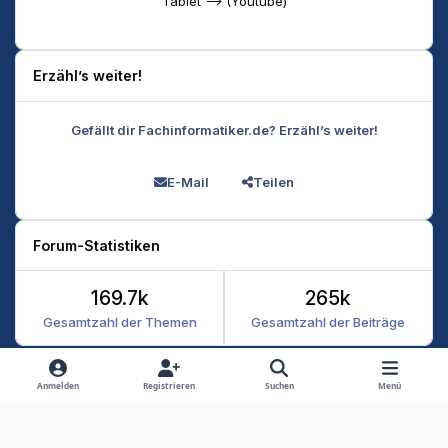
Tablet --> (Youtube)
Erzähl’s weiter!
Gefällt dir Fachinformatiker.de? Erzähl’s weiter!
E-Mail
Teilen
Forum-Statistiken
169.7k
265k
Gesamtzahl der Themen
Gesamtzahl der Beiträge
Heller Modus
Dunkler Modus
Systemeinstellung
Anmelden
Registrieren
Suchen
Menü
Datenschutz
Kontakt
Cookies
RSS
Fachinformatiker 2026
Powered by
Invision Community