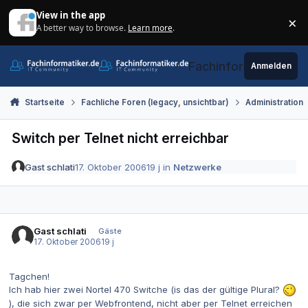
Zum Inhalt springen
View in the app
×
A better way to browse.
Learn more
.
Di
Fachinformatiker.de
Anmelden
Startseite
Fachliche Foren (legacy, unsichtbar)
Administration
Switch per Telnet nicht erreichbar
Gast schlati
17. Oktober 2006
19 j
in
Netzwerke
Gast schlati
Gäste
17. Oktober 2006
19 j
Tagchen!
Ich hab hier zwei Nortel 470 Switche (is das der gültige Plural?
), die sich zwar per Webfrontend, nicht aber per Telnet erreichen