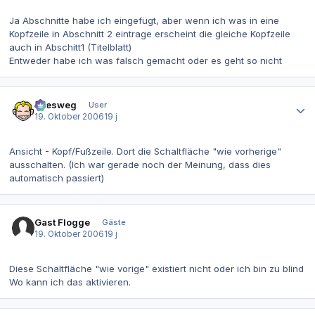
Ja Abschnitte habe ich eingefügt, aber wenn ich was in eine
Kopfzeile in Abschnitt 2 eintrage erscheint die gleiche Kopfzeile
auch in Abschitt1 (Titelblatt)
Entweder habe ich was falsch gemacht oder es geht so nicht
Autor-Statistiken
allesweg
User
19. Oktober 2006
19 j
Ansicht - Kopf/Fußzeile. Dort die Schaltfläche "wie vorherige"
ausschalten. (Ich war gerade noch der Meinung, dass dies
automatisch passiert)
Gast Flogge
Gäste
19. Oktober 2006
19 j
Diese Schaltfläche "wie vorige" existiert nicht oder ich bin zu blind
Wo kann ich das aktivieren.