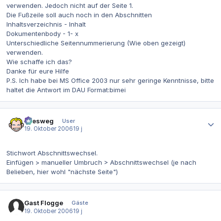
verwenden. Jedoch nicht auf der Seite 1.
Die Fußzeile soll auch noch in den Abschnitten
Inhaltsverzeichnis - Inhalt
Dokumentenbody - 1- x
Unterschiedliche Seitennummerierung (Wie oben gezeigt)
verwenden.
Wie schaffe ich das?
Danke für eure Hilfe
P.S. Ich habe bei MS Office 2003 nur sehr geringe Kenntnisse, bitte
haltet die Antwort im DAU Format:bimei
Autor-Statistiken
allesweg
User
19. Oktober 2006
19 j
Stichwort Abschnittswechsel.
Einfügen > manueller Umbruch > Abschnittswechsel (je nach
Belieben, hier wohl "nächste Seite")
Gast Flogge
Gäste
19. Oktober 2006
19 j