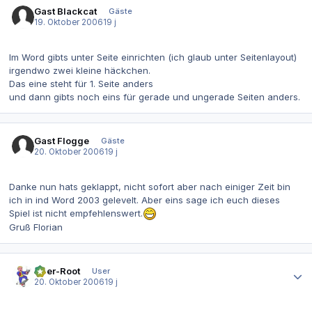
Gast Blackcat
Gäste
19. Oktober 2006
19 j
Im Word gibts unter Seite einrichten (ich glaub unter Seitenlayout)
irgendwo zwei kleine häckchen.
Das eine steht für 1. Seite anders
und dann gibts noch eins für gerade und ungerade Seiten anders.
Gast Flogge
Gäste
20. Oktober 2006
19 j
Danke nun hats geklappt, nicht sofort aber nach einiger Zeit bin
ich in ind Word 2003 gelevelt. Aber eins sage ich euch dieses
Spiel ist nicht empfehlenswert.
Gruß Florian
Autor-Statistiken
User-Root
User
20. Oktober 2006
19 j