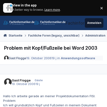
Zum Inhalt springen
View in the app
×
A better way to browse.
Learn more
.
Di
Fachinformatiker.de
Anmelden
Startseite
Fachliche Foren (legacy, unsichtbar)
Administration
Problem mit Kopf/Fußzeile bei Word 2003
Gast Flogge
19. Oktober 2006
19 j
in
Anwendungssoftware
Gast Flogge
Gäste
19. Oktober 2006
19 j
Hallo Ich arbeite gerade an meiner Projektdokumentation FISI.
Problem:
Ich will grundsätzlich Kopf und Fußzeilen in meinem Dokument